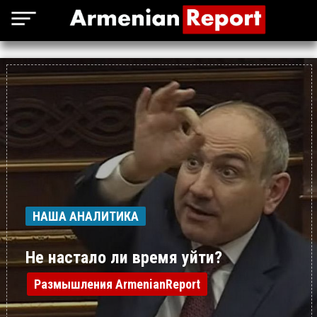
НАША АНАЛИТИКА
Не настало ли время уйти?
Размышления ArmenianReport