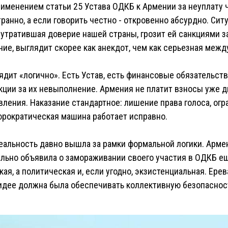
именением статьи 25 Устава ОДКБ к Армении за неуплату 
анно, а если говорить честно - откровенно абсурдно. Ситу
 утратившая доверие нашей страны, грозит ей санкциями з
ие, выглядит скорее как анекдот, чем как серьезная межд
ядит «логично». Есть Устав, есть финансовые обязательства
ии за их невыполнение. Армения не платит взносы уже два
ления. Наказание стандартное: лишение права голоса, огр
рократическая машина работает исправно.
реальность давно вышла за рамки формальной логики. Арме
льно объявила о замораживании своего участия в ОДКБ ещ
ая, а политическая и, если угодно, экзистенциальная. Ерев
 идее должна была обеспечивать коллективную безопаснос