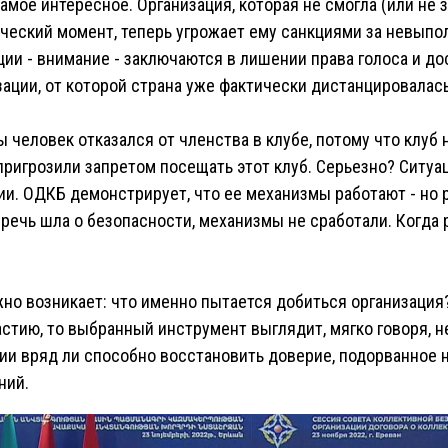
амое интересное. Организация, которая не смогла (или не 
ический момент, теперь угрожает ему санкциями за невып
кции - внимание - заключаются в лишении права голоса и д
зации, от которой страна уже фактически дистанцировалась
ы человек отказался от членства в клубе, потому что клуб
 пригрозили запретом посещать этот клуб. Серьезно? Ситуа
и. ОДКБ демонстрирует, что ее механизмы работают - но р
 речь шла о безопасности, механизмы не сработали. Когда 
но возникает: что именно пытается добиться организация?
стию, то выбранный инструмент выглядит, мягко говоря, 
ии вряд ли способно восстановить доверие, подорванное 
ний.