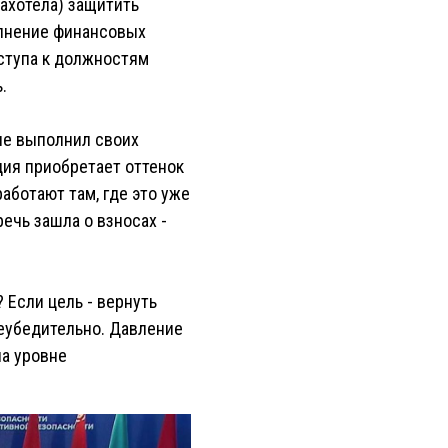
захотела) защитить
олнение финансовых
оступа к должностям
.
 не выполнил своих
ция приобретает оттенок
аботают там, где это уже
речь зашла о взносах -
 Если цель - вернуть
неубедительно. Давление
на уровне