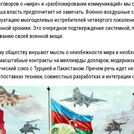
зговоров о «мире» и «разблокировании коммуникаций» мы 
аша власть предпочитает не замечать. Военно-воздушные
уатацию многоцелевых истребителей четвертого поколения
енной хроники. Это очередное подтверждение системной,
иванию своей военной мощи.
ому обществу внушают мысль о неизбежности мира и необх
масштабные контракты на миллиарды долларов, модерниз
ческий союз с Турцией и Пакистаном. Причем речь идет не 
поставках техники, совместных разработках и интеграции 