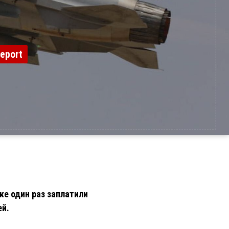
eport
же один раз заплатили
ей.