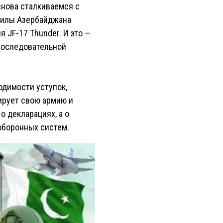
снова сталкиваемся с
 силы Азербайджана
 JF-17 Thunder. И это —
 последовательной
одимости уступок,
ирует свою армию и
о декларациях, а о
оборонных систем.