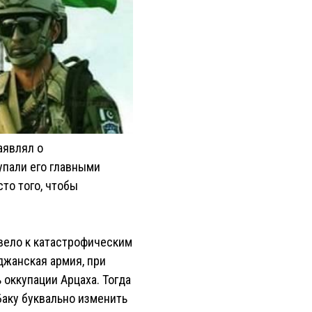
аявлял о
упали его главными
то того, чтобы
вело к катастрофическим
джанская армия, при
оккупации Арцаха. Тогда
аку буквально изменить