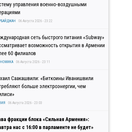
стему управления военно-воздушными
ерациями
РБАЙДЖАН
06 Августа 2026 - 23:22
ждународная сеть быстрого питания «Subway»
ссматривает возможность открытия в Армении
лее 60 филиалов
ОНОМИКА
06 Августа 2026 - 23:11
хаил Саакашвили: «Биткоины Иванишвили
требляют больше электроэнергии, чем
илиси»
ЗИЯ
06 Августа 2026 - 23:03
ава фракции блока «Сильная Армения»:
автра нас с 16:00 в парламенте не будет»