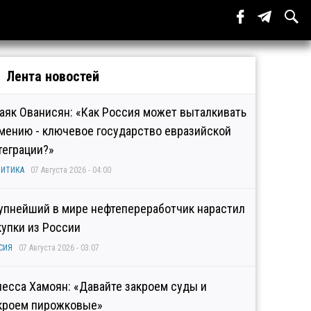
Лента новостей
аяк Ованисян: «Как Россия может выталкивать
мению - ключевое государство евразийской
теграции?»
ИТИКА
07 Августа 2026 - 04:00
упнейший в мире нефтепереработчик нарастил
купки из России
СИЯ
07 Августа 2026 - 03:07
несса Хамоян: «Давайте закроем суды и
кроем пирожковые»