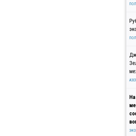
ПОЛ
Ру
эк
ПОЛ
Дж
Зе
ме
АЗЕ
На
ме
со
во
ЭК