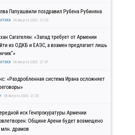
лва Папуашвили поздравил Рубена Рубиняна
ИТИКА
06 Августа 2026 - 21:50
хан Сагателян: «Запад требует от Армении
йти из ОДКБ и ЕАЭС, а взамен предлагает лишь
ончик"»
ИТИКА
06 Августа 2026 - 21:47
нс: «Раздробленная система Ирана осложняет
реговоры»
Н
06 Августа 2026 - 21:35
ередной иск Генпрокуратуры Армении
овлетворен: Общине Арени будет возмещено
2 млн. драмов