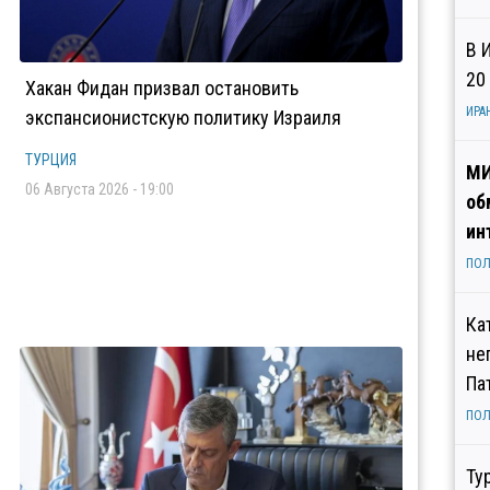
В 
20
Хакан Фидан призвал остановить
ИРА
экспансионистскую политику Израиля
ТУРЦИЯ
МИ
06 Августа 2026 - 19:00
об
ин
ПОЛ
Ка
не
Па
ПОЛ
Ту