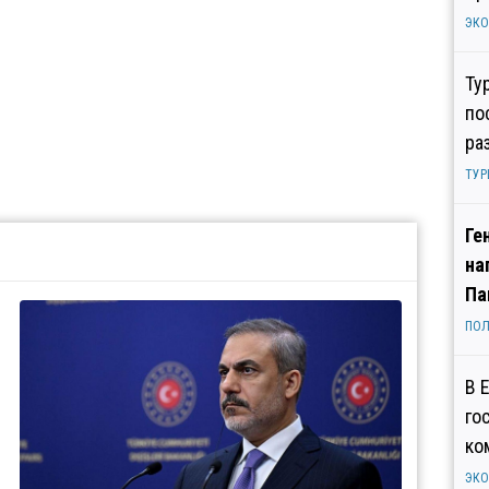
ЭК
Ту
по
ра
ТУР
Ге
на
Па
ПОЛ
В 
го
ко
ЭК