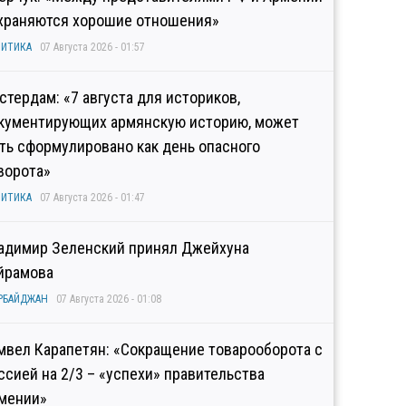
храняются хорошие отношения»
ИТИКА
07 Августа 2026 - 01:57
стердам: «7 августа для историков,
кументирующих армянскую историю, может
ть сформулировано как день опасного
ворота»
ИТИКА
07 Августа 2026 - 01:47
адимир Зеленский принял Джейхуна
йрамова
РБАЙДЖАН
07 Августа 2026 - 01:08
мвел Карапетян: «Сокращение товарооборота с
ссией на 2/3 – «успехи» правительства
мении»