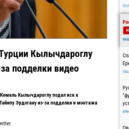
ПОЛ
Ро
Н
НА
 Турции Кылычдароглу
Сп
Ер
-за подделки видео
ОБ
Ру
 Кемаль Кылычдароглу подал иск к
"ф
айипу Эрдогану из-за подделки и монтажа
ус
ИРА
itter.
Ов