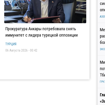
си
оп
АЗЕ
Прокуратура Анкары потребовала снять
Ме
иммунитет с лидера турецкой оппозиции
ра
бо
ТУРЦИЯ
ЭК
06 Августа 2026 - 00:42
Ми
по
Тб
ГРУ
Гл
«З