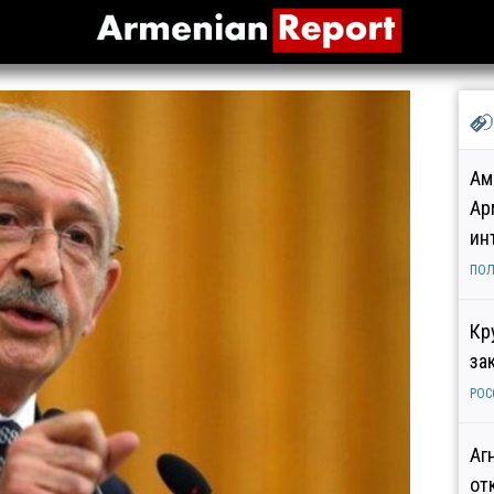
Ам
Ар
ин
ПОЛ
Кр
за
РОС
Аг
от