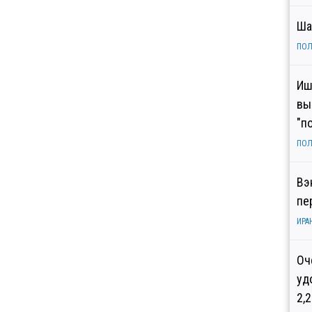
Ша
ПОЛ
Иш
вы
"п
ПОЛ
Вэ
пе
ИРА
Оч
уд
2,