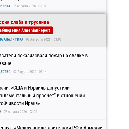
ИТИКА
07 Августа 2026 - 03:05
ссия слаба и труслива
аблюдения ArmenianReport
ША АНАЛИТИКА
07 Августа 2026 - 03:00
асатели локализовали пожар на свалке в
еване
ЩЕСТВО
07 Августа 2026 - 02:14
хани: «США и Израиль допустили
ундаментальный просчет" в отношении
тойчивости Ирана»
Н
07 Августа 2026 - 02:06
ерчук: «Между представителями РФ и Армении