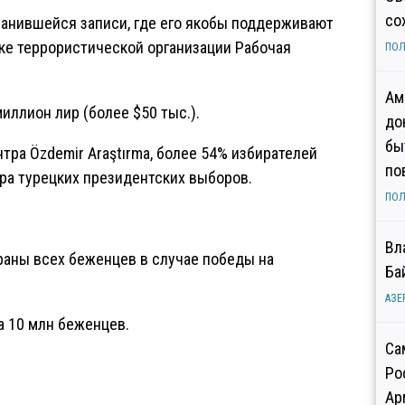
со
ранившейся записи, где его якобы поддерживают
ке террористической организации Рабочая
ПОЛ
Ам
иллион лир (более $50 тыс.).
до
бы
нтра Özdemir Araştırma, более 54% избирателей
по
ура турецких президентских выборов.
ПОЛ
Вл
раны всех беженцев в случае победы на
Ба
АЗЕ
а 10 млн беженцев.
Са
Ро
Ар