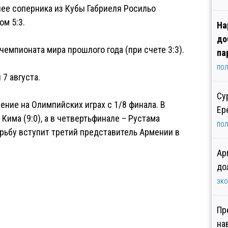
нее соперника из Кубы Габриеля Росильо
ом 5:3.
На
до
чемпионата мира прошлого года (при счете 3:3).
па
ПОЛ
7 августа.
Су
ние на Олимпийских играх с 1/8 финала. В
Ер
има (9:0), а в четвертьфинале – Рустама
ПОЛ
борьбу вступит третий представитель Армении в
Ар
до
ЭК
Пр
на