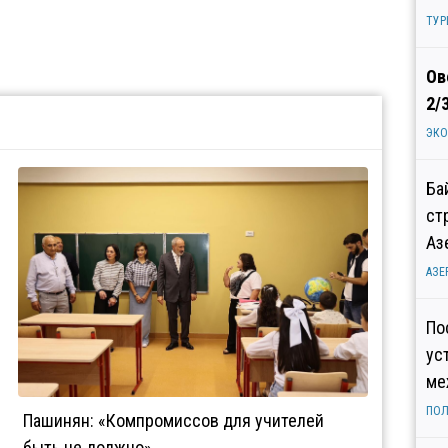
ТУР
Ов
2/
ЭК
Ба
ст
Аз
АЗЕ
По
ус
ме
ПОЛ
Пашинян: «Компромиссов для учителей
быть не должно»