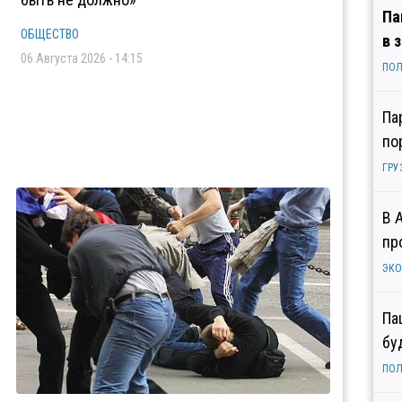
Па
ОБЩЕСТВО
в 
06 Августа 2026 - 14:15
ПОЛ
Па
по
ГРУ
В 
пр
ЭК
Па
бу
ПОЛ