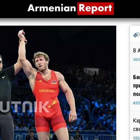
В 
ЭК
Ба
пр
по
АЗЕ
Ка
св
ОБ