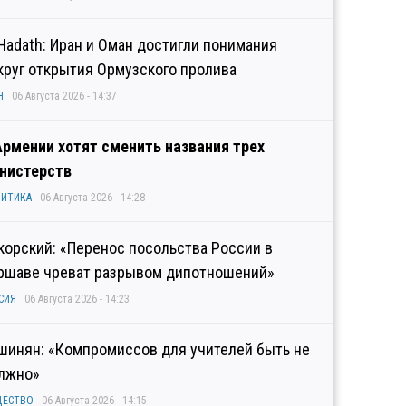
 Hadath: Иран и Оман достигли понимания
круг открытия Ормузского пролива
Н
06 Августа 2026 - 14:37
Армении хотят сменить названия трех
нистерств
ИТИКА
06 Августа 2026 - 14:28
корский: «Перенос посольства России в
ршаве чреват разрывом дипотношений»
СИЯ
06 Августа 2026 - 14:23
шинян: «Компромиссов для учителей быть не
лжно»
ЩЕСТВО
06 Августа 2026 - 14:15