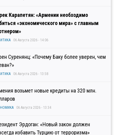
рек Карапетян: «Армении необходимо
биться «экономического мира» с главным
ртнером»
ИТИКА
06 Августа 2026 - 14:06
рен Суренянц: «Почему Баку более уверен, чем
еван?»
ИТИКА
06 Августа 2026 - 13:58
мения возьмет новые кредиты на 320 млн.
лларов
ОНОМИКА
06 Августа 2026 - 13:34
езидент Эрдоган: «Новый закон должен
всегда избавить Турцию от терроризма»