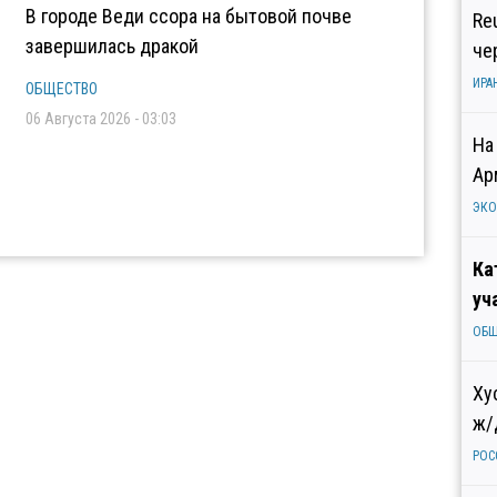
В городе Веди ссора на бытовой почве
Re
завершилась дракой
че
ИРА
ОБЩЕСТВО
06 Августа 2026 - 03:03
На
Ар
ЭК
Ка
уч
ОБ
Ху
ж/
РОС