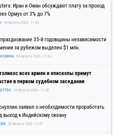
uters: Иран и Оман обсуждают плату за проход
рез Ормуз от 3% до 7%
Н
06 Августа 2026 - 11:55
 празднование 35-й годовщины независимости
мении за рубежом выделен $1 млн.
ОНОМИКА
06 Августа 2026 - 11:50
толикос всех армян и епископы примут
астие в первом судебном заседании
ЩЕСТВО
06 Августа 2026 - 11:43
снуллин заявил о необходимости проработать
д выход к Индийскому океану
СИЯ
06 Августа 2026 - 11:37