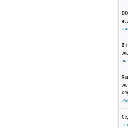
ОО
на
ИРА
В 
за
ОБ
Re
за
сл
ИРА
Се
ЭК