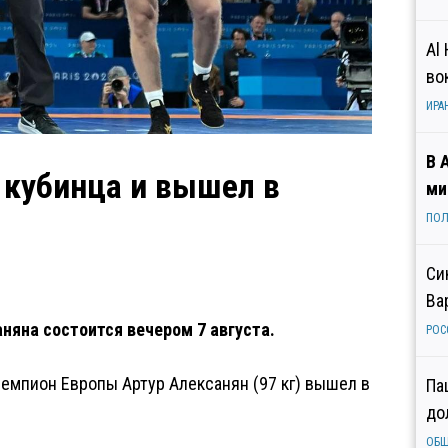
Al
во
ИРА
В 
 кубинца и вышел в
ми
ПОЛ
Си
Ва
няна состоится вечером 7 августа.
РОС
емпион Европы Артур Алексанян (97 кг) вышел в
Па
до
ОБ