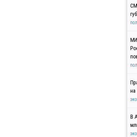
СМ
гу
ПОЛ
МИ
Ро
по
ПОЛ
Пр
на
ЭК
В 
мл
ЭК