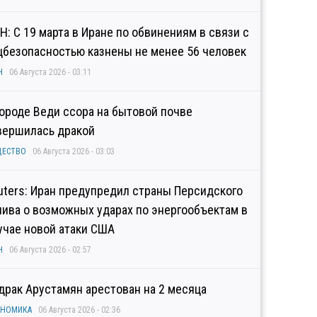
Н: С 19 марта в Иране по обвинениям в связи с
цбезопасностью казнены не менее 56 человек
Н
06 Августа 2026 - 03:11
городе Веди ссора на бытовой почве
вершилась дракой
ЩЕСТВО
06 Августа 2026 - 03:03
uters: Иран предупредил страны Персидского
лива о возможных ударах по энергообъектам в
учае новой атаки США
Н
06 Августа 2026 - 02:57
драк Арустамян арестован на 2 месяца
ОНОМИКА
06 Августа 2026 - 02:36