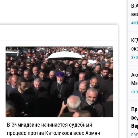
В 
ве
АЗЕ
КГ
ск
ЭК
Ак
Ма
ЭК
Пр
ве
В Эчмиадзине начинается судебный
Ве
процесс против Католикоса всех Армян
ПОЛ