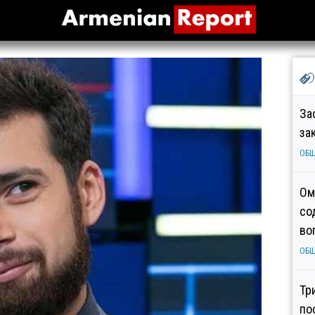
За
за
ОБ
Ом
со
во
ОБ
Тр
по