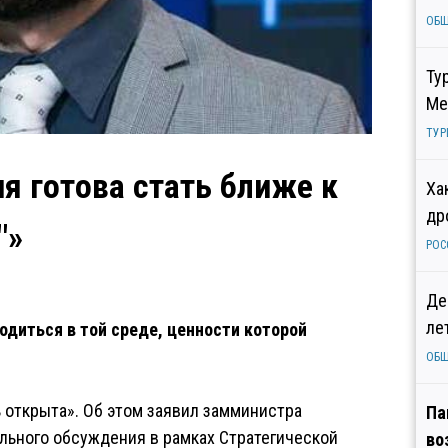
ОБ
Ту
Ме
ТУР
 готова стать ближе к
Ха
др
"»
РОС
Де
ле
одиться в той среде, ценности которой
ОБ
ь открыта». Об этом заявил замминистра
Па
льного обсуждения в рамках Стратегической
во