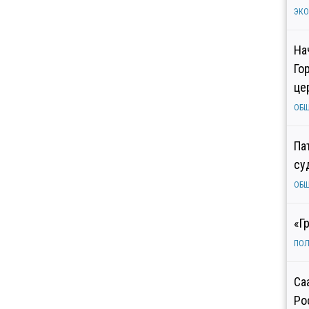
ЭК
На
Го
це
ОБ
Па
су
ОБ
«Г
ПОЛ
Са
Ро