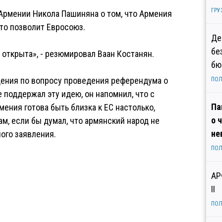
ГРУ
Армении Никола Пашиняна о том, что Армения
это позволит Евросоюз.
Де
бе
 открыта», - резюмировал Ваан Костанян.
бю
ения по вопросу проведения референдума о
ПОЛ
 поддержал эту идею, он напомнил, что с
Па
ения готова быть близка к ЕС настолько,
о 
ам, если бы думал, что армянский народ не
не
ого заявления.
ПОЛ
АР
II
ПОЛ