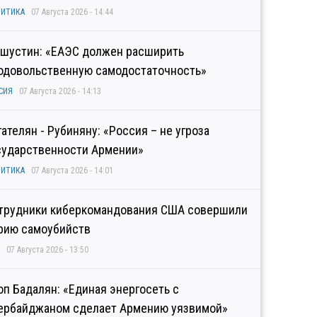
ИТИКА
07 Августа 2026 - 14:44
шустин: «ЕАЭС должен расширить
одовольственную самодостаточность»
СИЯ
07 Августа 2026 - 14:13
гателян - Рубиняну: «Россия – не угроза
сударственности Армении»
ИТИКА
07 Августа 2026 - 14:01
трудники киберкомандования США совершили
рию самоубийств
07 Августа 2026 - 13:50
оп Бадалян: «Единая энергосеть с
ербайджаном сделает Армению уязвимой»