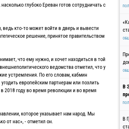
, насколько глубоко Ереван готов сотрудничать с
ПОЛ
«К
, ведь кто-то может войти в дверь и вывести
ст
тратегическое решение, принятое правительством
ОБ
Пр
нимает, что ему нужно, и хочет находиться в той
до
 внешнеполитического ведомства отметил, что у
ОБ
кие устремления. По его словам, кабмин
 угодить европейским партнерам или позлить
В 
а в 2018 году во время революции и во время
пр
ПОЛ
авлении, которое указывает нам народ. Мы
В 
о от нас», - отметил он.
ст