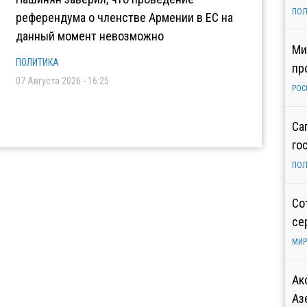
ПОЛ
референдума о членстве Армении в ЕС на
данный момент невозможно
Ми
ПОЛИТИКА
пр
07 Августа 2026 - 16:25
РОС
Са
го
ПОЛ
Со
се
МИР
Ак
Аз