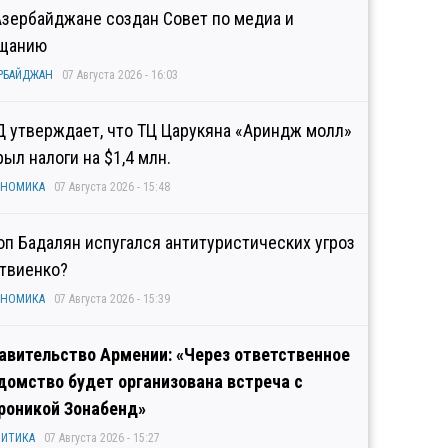
Азербайджане создан Совет по медиа и
щанию
РБАЙДЖАН
07 Августа 2026 - 16:03
Д утверждает, что ТЦ Царукяна «Ариндж молл»
рыл налоги на $1,4 млн.
ОНОМИКА
07 Августа 2026 - 15:48
оп Бадалян испугался антитуристических угроз
твиенко?
ОНОМИКА
07 Августа 2026 - 15:39
авительство Армении: «Через ответственное
домство будет организована встреча с
роникой Зонабенд»
ИТИКА
07 Августа 2026 - 15:27