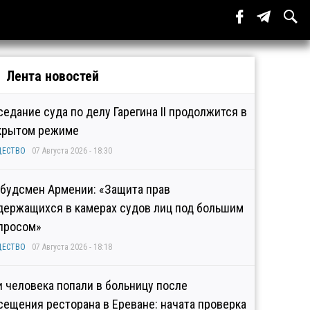
Лента новостей
седание суда по делу Гарегина II продолжится в
крытом режиме
ЩЕСТВО
07 Августа 2026 - 18:30
будсмен Армении: «Защита прав
держащихся в камерах судов лиц под большим
просом»
ЩЕСТВО
07 Августа 2026 - 18:18
и человека попали в больницу после
сещения ресторана в Ереване: начата проверка