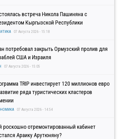
стоялась встреча Никола Пашиняна с
езидентом Кыргызской Республики
ИТИКА
07 Августа 2026 - 15:18
ан потребовал закрыть Ормузский пролив для
раблей США и Израиля
Н
07 Августа 2026 - 15:05
ограмма TRIP инвестирует 120 миллионов евро
развитие ряда туристических кластеров
мении
ОНОМИКА
07 Августа 2026 - 14:54
й роскошно отремонтированный кабинет
стался Араику Арутюняну?