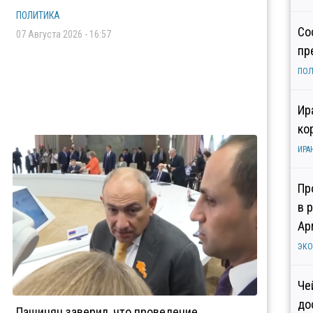
ПОЛИТИКА
Со
07 Августа 2026 - 16:57
пр
ПОЛ
Ир
ко
ИРА
Пр
в 
Ар
ЭК
Че
до
Пашинян заверил, что проведение