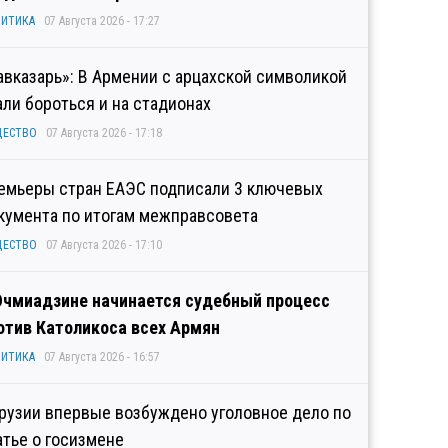
ИТИКА
07 Августа 2026 - 17:27
авказарь»: В Армении с арцахской символикой
али бороться и на стадионах
ЩЕСТВО
07 Августа 2026 - 17:18
емьеры стран ЕАЭС подписали 3 ключевых
кумента по итогам межправсовета
ЩЕСТВО
07 Августа 2026 - 17:10
Эчмиадзине начинается судебный процесс
отив Католикоса всех Армян
ИТИКА
07 Августа 2026 - 16:57
Грузии впервые возбуждено уголовное дело по
атье о госизмене