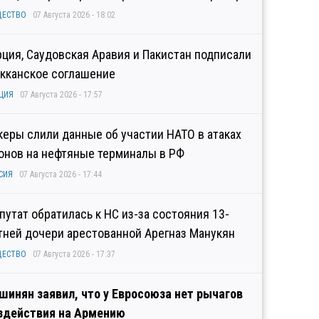
ЩЕСТВО
07 Августа 2026 - 18:02
рция, Саудовская Аравия и Пакистан подписали
кканское соглашение
ЦИЯ
07 Августа 2026 - 17:57
керы слили данные об участии НАТО в атаках
онов на нефтяные терминалы в РФ
СИЯ
07 Августа 2026 - 17:44
путат обратилась к НС из-за состояния 13-
тней дочери арестованной Арегназ Манукян
ЩЕСТВО
07 Августа 2026 - 17:37
шинян заявил, что у Евросоюза нет рычагов
здействия на Армению