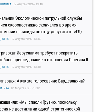
ОНОМИКА
07 Августа 2026 - 13:40
чальник Экологической патрульной службы
риса скоропостижно скончался во время
ремонии панихиды по отцу депутата от «ГД»
ЩЕСТВО
07 Августа 2026 - 13:34
триархат Иерусалима требует прекратить
дебное преследование в отношении Гарегина II
ЩЕСТВО
07 Августа 2026 - 13:30
рапарак»: А как же голосование Вардеваняна?
ИТИКА
07 Августа 2026 - 13:07
акашвили: «Мы спасли Грузию, поскольку
ссия не достигла ни одной стратегической