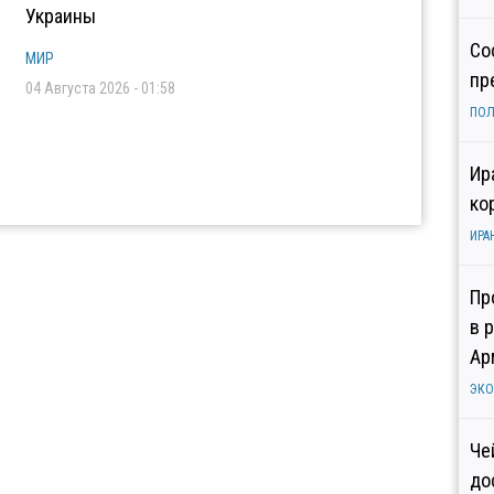
Украины
Со
МИР
пр
04 Августа 2026 - 01:58
ПОЛ
Ир
ко
ИРА
Пр
в 
Ар
ЭК
Че
до