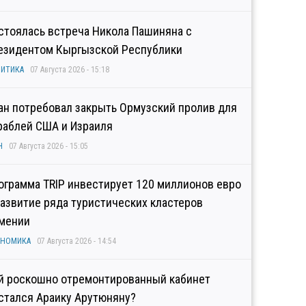
стоялась встреча Никола Пашиняна с
езидентом Кыргызской Республики
ИТИКА
07 Августа 2026 - 15:18
ан потребовал закрыть Ормузский пролив для
раблей США и Израиля
Н
07 Августа 2026 - 15:05
ограмма TRIP инвестирует 120 миллионов евро
развитие ряда туристических кластеров
мении
ОНОМИКА
07 Августа 2026 - 14:54
й роскошно отремонтированный кабинет
стался Араику Арутюняну?