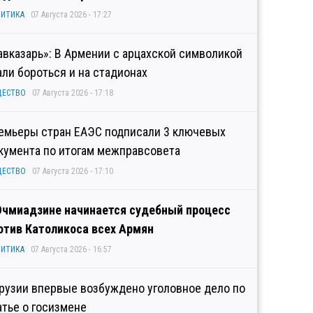
ИТИКА
07 Августа 2026 - 17:27
авказарь»: В Армении с арцахской символикой
али бороться и на стадионах
ЩЕСТВО
07 Августа 2026 - 17:18
емьеры стран ЕАЭС подписали 3 ключевых
кумента по итогам межправсовета
ЩЕСТВО
07 Августа 2026 - 17:10
Эчмиадзине начинается судебный процесс
отив Католикоса всех Армян
ИТИКА
07 Августа 2026 - 16:57
Грузии впервые возбуждено уголовное дело по
атье о госизмене