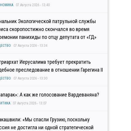
ОНОМИКА
07 Августа 2026 - 13:40
чальник Экологической патрульной службы
риса скоропостижно скончался во время
ремонии панихиды по отцу депутата от «ГД»
ЩЕСТВО
07 Августа 2026 - 13:34
триархат Иерусалима требует прекратить
дебное преследование в отношении Гарегина II
ЩЕСТВО
07 Августа 2026 - 13:30
рапарак»: А как же голосование Вардеваняна?
ИТИКА
07 Августа 2026 - 13:07
акашвили: «Мы спасли Грузию, поскольку
ссия не достигла ни одной стратегической