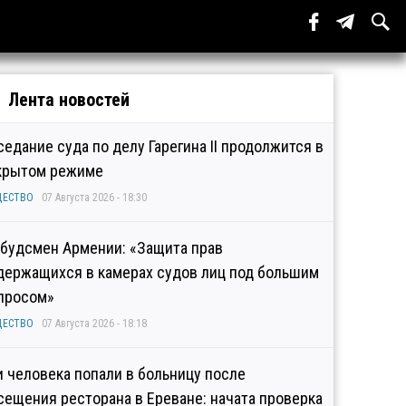
Лента новостей
седание суда по делу Гарегина II продолжится в
крытом режиме
ЩЕСТВО
07 Августа 2026 - 18:30
будсмен Армении: «Защита прав
держащихся в камерах судов лиц под большим
просом»
ЩЕСТВО
07 Августа 2026 - 18:18
и человека попали в больницу после
сещения ресторана в Ереване: начата проверка