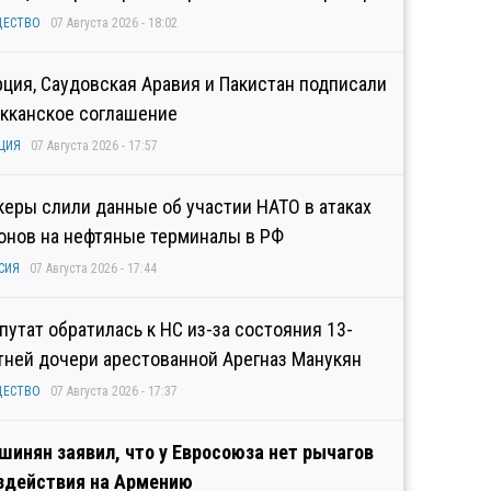
ЩЕСТВО
07 Августа 2026 - 18:02
рция, Саудовская Аравия и Пакистан подписали
кканское соглашение
ЦИЯ
07 Августа 2026 - 17:57
керы слили данные об участии НАТО в атаках
онов на нефтяные терминалы в РФ
СИЯ
07 Августа 2026 - 17:44
путат обратилась к НС из-за состояния 13-
тней дочери арестованной Арегназ Манукян
ЩЕСТВО
07 Августа 2026 - 17:37
шинян заявил, что у Евросоюза нет рычагов
здействия на Армению