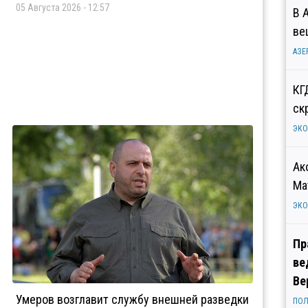
05 Августа 2026 - 12:57
В 
ве
АЗЕ
КГ
ск
ЭК
Ак
Ма
ЭК
Пр
ве
Ве
Умеров возглавит службу внешней разведки
ПОЛ