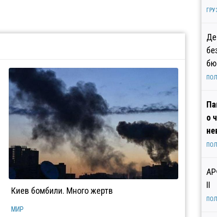
ГРУ
Де
бе
бю
ПОЛ
Па
о 
не
ПОЛ
АР
II
Киев бомбили. Много жертв
ПОЛ
МИР