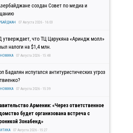
Азербайджане создан Совет по медиа и
щанию
РБАЙДЖАН
07 Августа 2026 - 16:03
Д утверждает, что ТЦ Царукяна «Ариндж молл»
рыл налоги на $1,4 млн.
ОНОМИКА
07 Августа 2026 - 15:48
оп Бадалян испугался антитуристических угроз
твиенко?
ОНОМИКА
07 Августа 2026 - 15:39
авительство Армении: «Через ответственное
домство будет организована встреча с
роникой Зонабенд»
ИТИКА
07 Августа 2026 - 15:27