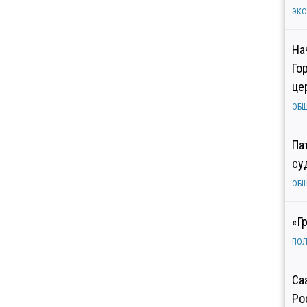
ЭК
На
Го
це
ОБ
Па
су
ОБ
«Г
ПОЛ
Са
Ро