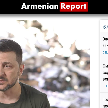
За
за
ОБ
Ом
со
во
ОБ
Тр
по