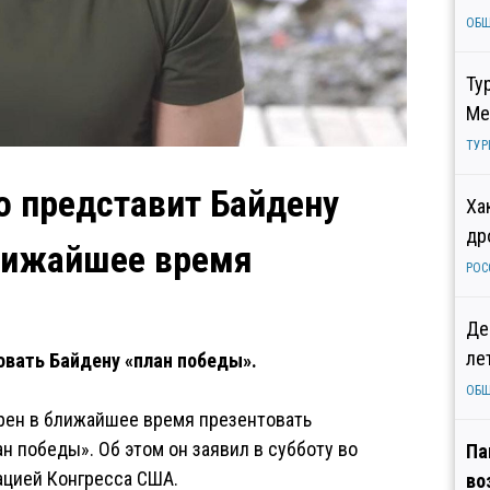
ОБ
Ту
Ме
ТУР
о представит Байдену
Ха
др
ближайшее время
РОС
Де
ле
овать Байдену «план победы».
ОБ
рен в ближайшее время презентовать
н победы». Об этом он заявил в субботу во
Па
ацией Конгресса США.
во