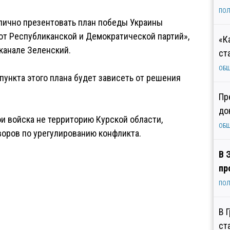
ПОЛ
 лично презентовать план победы Украины
от Республиканской и Демократической партий»,
«К
-канале Зеленский.
ст
ОБ
пункта этого плана будет зависеть от решения
Пр
до
ои войска не территорию Курской области,
ОБ
воров по урегулированию конфликта.
В 
пр
ПОЛ
В 
ст