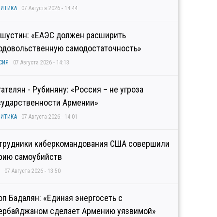
ИТИКА
07 Августа 2026 - 14:44
шустин: «ЕАЭС должен расширить
одовольственную самодостаточность»
СИЯ
07 Августа 2026 - 14:13
гателян - Рубиняну: «Россия – не угроза
сударственности Армении»
ИТИКА
07 Августа 2026 - 14:01
трудники киберкомандования США совершили
рию самоубийств
07 Августа 2026 - 13:50
оп Бадалян: «Единая энергосеть с
ербайджаном сделает Армению уязвимой»