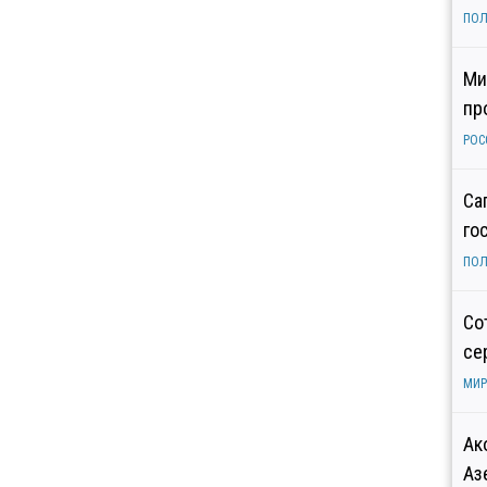
ПОЛ
Ми
пр
РОС
Са
го
ПОЛ
Со
се
МИР
Ак
Аз