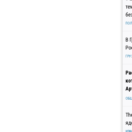
те
бе
ПОЛ
В 
Ро
ГРУ
Ра
ко
Ар
ОБ
Th
яд
ИРА