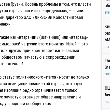
ства Грузии. Корень проблемы в том, что власти
об
три страны, так и за её пределами», — заявил в
ТУР
ный директор ЗАО «Ди-Эс-Эй Консалтинговая
нанян.
Ки
ра
акие как «втаранди» (изгнанник) или «втарвац»
AM
мысловой нагрузки этого понятия. Изгой — это
ОБ
 или другим причинам теряет изначальный
м обществом, зачастую в сопровождении
Th
 отверженный.
St
РОС
о статус политического «изгоя» носит не только
 и на позиционирование той страны, которую
СШ
я изоляция редко ограничивается только
бе
тус зачастую отражает общее направление и
ПОЛ
еждународным сообществом.