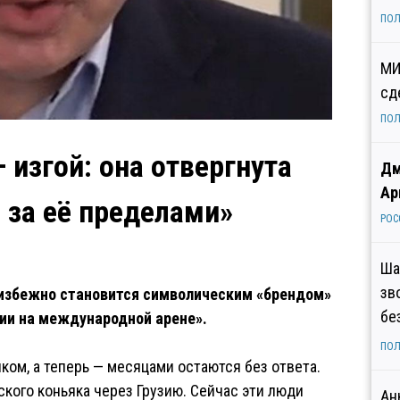
ПОЛ
МИ
сд
ПОЛ
 изгой: она отвергнута
Дм
Ар
и за её пределами»
РОС
Ша
зв
еизбежно становится символическим «брендом»
бе
ции на международной арене».
ПОЛ
ом, а теперь — месяцами остаются без ответа.
кого коньяка через Грузию. Сейчас эти люди
Ан