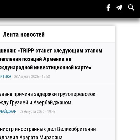
Лента новостей
шинян: «TRIPP станет следующим этапом
репления позиций Армении на
ждународной инвестиционной карте»
ИТИКА
08 Августа 2026 - 19:53
звана причина задержки грузоперевозок
жду Грузией и Азербайджаном
РБАЙДЖАН
08 Августа 2026 - 19:43
нистр иностранных дел Великобритании
здравил Арарата Мирзояна