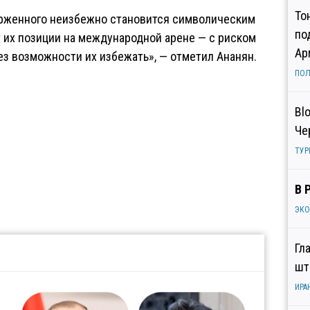
То
верженного неизбежно становится символическим
по
т их позиции на международной арене — с риском
Ар
з возможности их избежать», — отметил Ананян.
ПОЛ
Bl
Че
ТУР
В 
ЭК
Гл
шт
ИРА