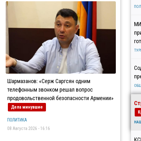
ПОЛ
МИ
пр
го
ТУР
Со
пр
Шармазанов: «Серж Саргсян одним
ОБ
телефонным звонком решал вопрос
продовольственной безопасности Армении»
Ст
Дела минувшие
К
ПОЛИТИКА
НА
08 Августа 2026 - 16:16
КС