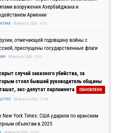
мпами вооружения Азербайджана и
здействием Армении
ИТИКА
08 Августа 2026 - 13:01
Грузии, отмечающей годовщину войны с
ссией, приспущены государственные флаги
ЗИЯ
08 Августа 2026 - 12:51
скрыт случай заказного убийства, за
торым стоял бывший руководитель общины
ташат, экс-депутат парламента
ОБНОВЛЕНО
ЩЕСТВО
08 Августа 2026 - 12:39
e New York Times: США ударили по иранским
ерным объектам в 2025
Н
08 Августа 2026 - 12:32