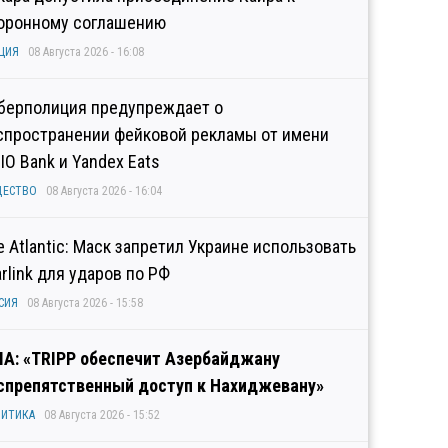
оронному соглашению
ЦИЯ
08 Августа 2026 - 16:08
берполиция предупреждает о
спространении фейковой рекламы от имени
IO Bank и Yandex Eats
ЩЕСТВО
08 Августа 2026 - 16:04
e Atlantic: Маск запретил Украине использовать
arlink для ударов по РФ
СИЯ
08 Августа 2026 - 15:58
А: «TRIPP обеспечит Азербайджану
спрепятственный доступ к Нахиджевану»
ИТИКА
08 Августа 2026 - 15:52