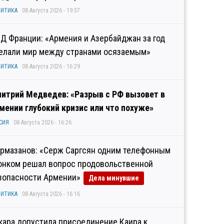
ИТИКА
08 Августа 2026 - 19:37
Д Франции: «Армения и Азербайджан за год
елали мир между странами осязаемым»
ИТИКА
08 Августа 2026 - 16:29
итрий Медведев: «Разрыв с РФ вызовет в
мении глубокий кризис или что похуже»
СИЯ
08 Августа 2026 - 16:26
рмазанов: «Серж Саргсян одним телефонным
онком решал вопрос продовольственной
зопасности Армении»
Дела минувшие
ИТИКА
08 Августа 2026 - 16:16
кара допустила присоединение Каира к