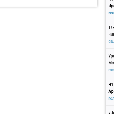
Ир
ИРА
Та
чи
ОБ
Ур
Мо
РОС
Чт
Ар
ПОЛ
«Ч