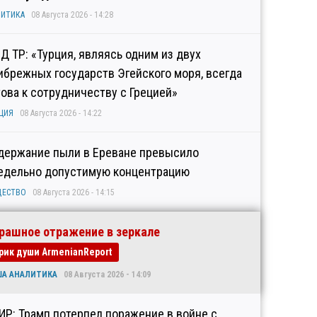
ИТИКА
08 Августа 2026 - 14:28
Д ТР: «Турция, являясь одним из двух
ибрежных государств Эгейского моря, всегда
това к сотрудничеству с Грецией»
ЦИЯ
08 Августа 2026 - 14:22
держание пыли в Ереване превысило
едельно допустимую концентрацию
ЩЕСТВО
08 Августа 2026 - 14:15
рашное отражение в зеркале
рик души ArmenianReport
ША АНАЛИТИКА
08 Августа 2026 - 14:09
ИР: Трамп потерпел поражение в войне с