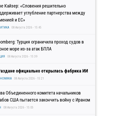
не Кайзер: «Словения решительно
ддерживает углубление партнерства между
менией и ЕС»
ИТИКА
08 Августа 2026 - 15:45
oomberg: Турция ограничила проход судов в
рное море из-за атак БПЛА
ЦИЯ
08 Августа 2026 - 15:39
Раздане официально открылась фабрика ИИ
ОНОМИКА
08 Августа 2026 - 15:21
ава Объединенного комитета начальников
абов США пытается закончить войну с Ираном
Н
08 Августа 2026 - 15:05