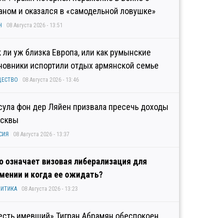
аном и оказался в «самодельной ловушке»
Н
08 Августа 2026 - 13:51
к ли уж близка Европа, или как румынские
новники испортили отдых армянской семье
ЩЕСТВО
08 Августа 2026 - 13:46
сула фон дер Ляйен призвала пресечь доходы
сквы
СИЯ
08 Августа 2026 - 13:37
о означает визовая либерализация для
мении и когда ее ожидать?
ИТИКА
08 Августа 2026 - 13:23
есть имевший» Тигран Абрамян обеспокоен