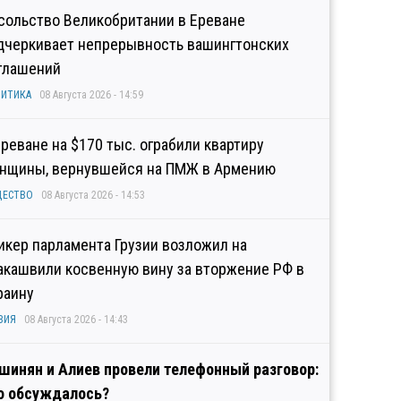
сольство Великобритании в Ереване
дчеркивает непрерывность вашингтонских
глашений
ИТИКА
08 Августа 2026 - 14:59
Ереване на $170 тыс. ограбили квартиру
нщины, вернувшейся на ПМЖ в Армению
ЩЕСТВО
08 Августа 2026 - 14:53
икер парламента Грузии возложил на
акашвили косвенную вину за вторжение РФ в
раину
ЗИЯ
08 Августа 2026 - 14:43
шинян и Алиев провели телефонный разговор:
о обсуждалось?