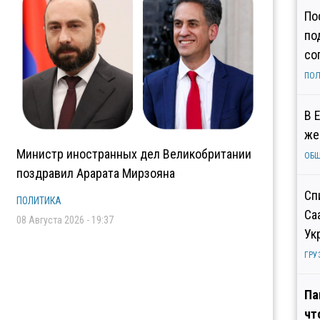
По
по
со
ПОЛ
В 
же
Министр иностранных дел Великобритании
ОБ
поздравил Арарата Мирзояна
Сп
ПОЛИТИКА
Са
08 Августа 2026 - 19:37
Ук
ГРУ
Па
чт