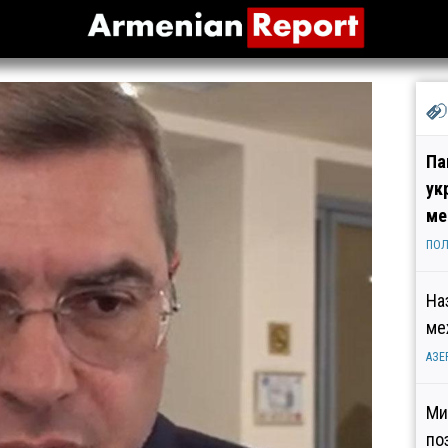
Па
ук
ме
ПОЛ
На
ме
АЗЕ
Ми
по