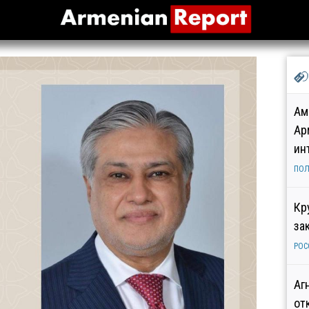
Ам
Ар
ин
ПОЛ
Кр
за
РОС
Аг
от