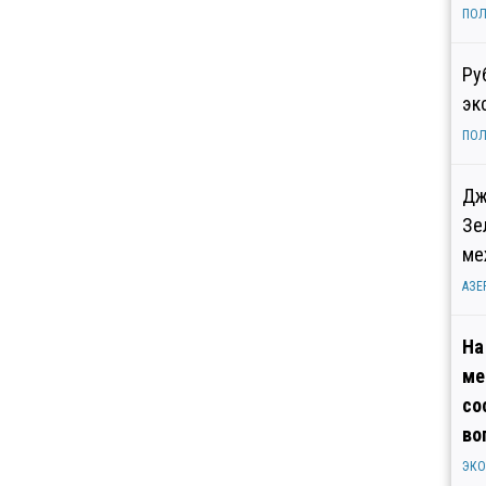
ПОЛ
Ру
эк
ПОЛ
Дж
Зе
ме
АЗЕ
На
ме
со
во
ЭК