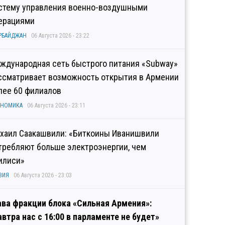
стему управления военно-воздушными
ерациями
РБАЙДЖАН
06 Августа 2026 - 23:22
ждународная сеть быстрого питания «Subway»
ссматривает возможность открытия в Армении
лее 60 филиалов
ОНОМИКА
06 Августа 2026 - 23:11
хаил Саакашвили: «Биткоины Иванишвили
требляют больше электроэнергии, чем
илиси»
ЗИЯ
06 Августа 2026 - 23:03
ава фракции блока «Сильная Армения»:
автра нас с 16:00 в парламенте не будет»