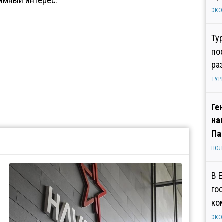
имный интерес.
ЭК
Ту
по
ра
ТУР
Ге
на
Па
ПОЛ
В 
го
ко
ЭК