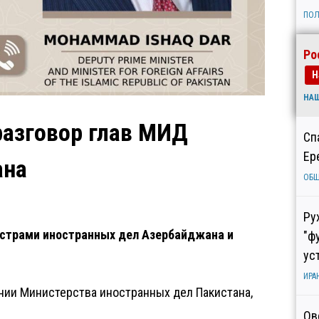
ПОЛ
Ро
Н
НА
разговор глав МИД
Сп
Ер
ана
ОБ
Ру
страми иностранных дел Азербайджана и
"ф
ус
ИРА
ении Министерства иностранных дел Пакистана,
Ов