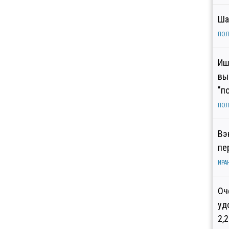
Ша
ПОЛ
Иш
вы
"п
ПОЛ
Вэ
пе
ИРА
Оч
уд
2,