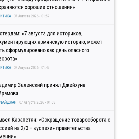
храняются хорошие отношения»
ИТИКА
07 Августа 2026 - 01:57
стердам: «7 августа для историков,
кументирующих армянскую историю, может
ть сформулировано как день опасного
ворота»
ИТИКА
07 Августа 2026 - 01:47
адимир Зеленский принял Джейхуна
йрамова
РБАЙДЖАН
07 Августа 2026 - 01:08
мвел Карапетян: «Сокращение товарооборота с
ссией на 2/3 – «успехи» правительства
мении»