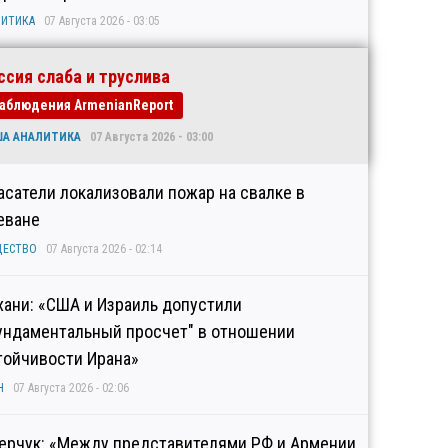
ИТИКА
07 Августа 2026 - 03:05
ссия слаба и труслива
аблюдения ArmenianReport
ША АНАЛИТИКА
07 Августа 2026 - 03:00
асатели локализовали пожар на свалке в
еване
ЩЕСТВО
07 Августа 2026 - 02:14
хани: «США и Израиль допустили
ундаментальный просчет" в отношении
тойчивости Ирана»
Н
07 Августа 2026 - 02:06
ерчук: «Между представителями РФ и Армении