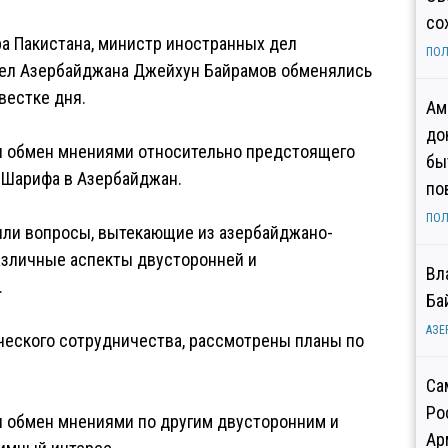
со
а Пакистана, министр иностранных дел
ПОЛ
дел Азербайджана Джейхун Байрамов обменялись
вестке дня.
Ам
до
ся обмен мнениями относительно предстоящего
бы
 Шарифа в Азербайджан.
по
ПОЛ
или вопросы, вытекающие из азербайджано-
различные аспекты двусторонней и
Вл
.
Ба
АЗЕ
ческого сотрудничества, рассмотрены планы по
Са
Ро
я обмен мнениями по другим двусторонним и
Ар