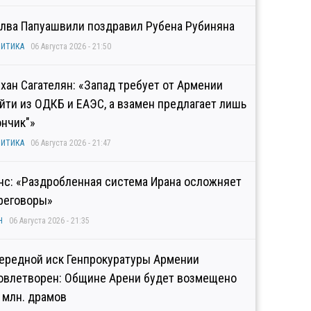
лва Папуашвили поздравил Рубена Рубиняна
ИТИКА
06 Августа 2026 - 21:50
хан Сагателян: «Запад требует от Армении
йти из ОДКБ и ЕАЭС, а взамен предлагает лишь
ончик"»
ИТИКА
06 Августа 2026 - 21:47
нс: «Раздробленная система Ирана осложняет
реговоры»
Н
06 Августа 2026 - 21:35
ередной иск Генпрокуратуры Армении
овлетворен: Общине Арени будет возмещено
2 млн. драмов