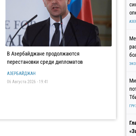
си
оп
АЗЕ
Ме
ра
В Азербайджане продолжаются
бо
перестановки среди дипломатов
ЭК
АЗЕРБАЙДЖАН
Ми
06 Августа 2026 - 19:41
по
Тб
ГРУ
Гл
«З