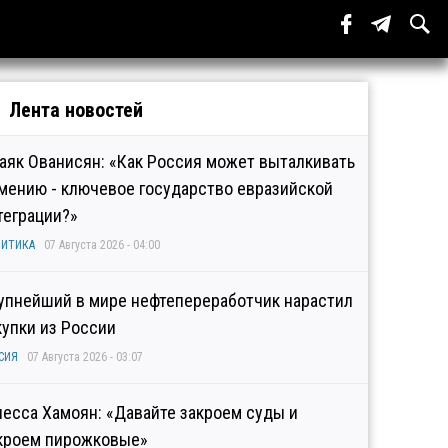
Лента новостей
аяк Ованисян: «Как Россия может выталкивать
мению - ключевое государство евразийской
теграции?»
ИТИКА
07 Августа 2026 - 04:00
упнейший в мире нефтепереработчик нарастил
купки из России
СИЯ
07 Августа 2026 - 03:07
несса Хамоян: «Давайте закроем суды и
кроем пирожковые»