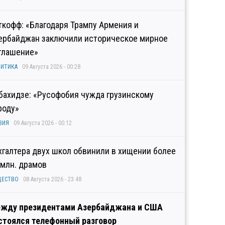
ткофф: «Благодаря Трампу Армения и
ербайджан заключили историческое мирное
глашение»
ИТИКА
09 Августа 2026 - 00:28
бахидзе: «Русофобия чужда грузинскому
роду»
ЗИЯ
09 Августа 2026 - 00:12
хгалтера двух школ обвинили в хищении более
 млн. драмов
ЩЕСТВО
08 Августа 2026 - 23:48
жду президентами Азербайджана и США
стоялся телефонный разговор