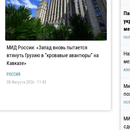
Па
ук
ме
ПОЛ
МИД России: «Запад вновь пытается
На
втянуть Грузию в "кровавые авантюры" на
ме
Кавказе»
АЗЕ
РОССИЯ
08 Августа 2026 - 11:43
Ми
по
ПОЛ
МИ
сд