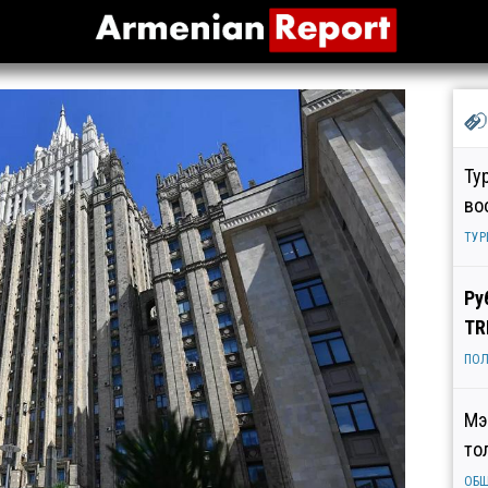
Ту
во
ТУР
Ру
TR
ПОЛ
Мэ
то
ОБ