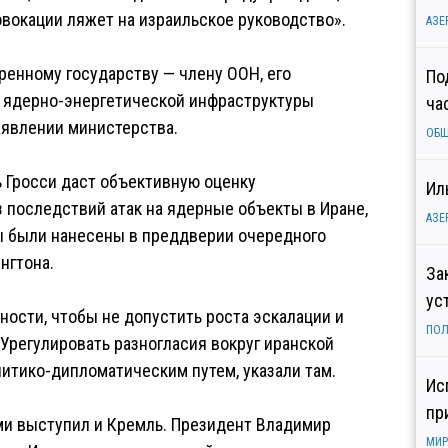
овокации ляжет на израильское руководство».
АЗЕ
енному государству — члену ООН, его
По
 ядерно-энергетической инфраструктуры
ча
аявлении министерства.
ОБ
 Гросси даст объективную оценку
Ил
з последствий атак на ядерные объекты в Иране,
АЗЕ
ры были нанесены в преддверии очередного
нгтона.
За
ус
ности, чтобы не допустить роста эскалации и
ПОЛ
Урегулировать разногласия вокруг иранской
итико-дипломатическим путем, указали там.
Ис
пр
и выступил и Кремль. Президент Владимир
МИР