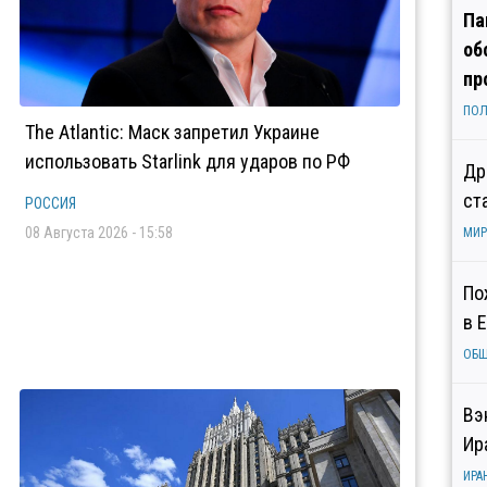
Па
об
пр
ПОЛ
The Atlantic: Маск запретил Украине
использовать Starlink для ударов по РФ
Др
ст
РОССИЯ
08 Августа 2026 - 15:58
МИР
По
в 
ОБ
Вэ
Ир
ИРА