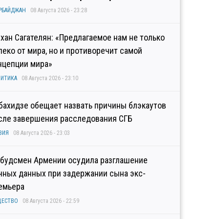
РБАЙДЖАН
08 Августа 2026 - 23:28
хан Сагателян: «Предлагаемое нам не только
леко от мира, но и противоречит самой
нцепции мира»
ИТИКА
08 Августа 2026 - 23:10
бахидзе обещает назвать причины блэкаутов
сле завершения расследования СГБ
ЗИЯ
08 Августа 2026 - 23:03
будсмен Армении осудила разглашение
чных данных при задержании сына экс-
емьера
ЩЕСТВО
08 Августа 2026 - 22:59