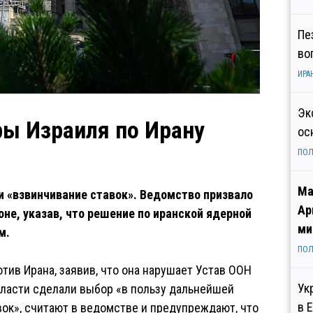
Пе
во
ИРА
Эк
ры Израиля по Ирану
ос
ПОЛ
Ма
и «взвинчивание ставок». Ведомство призвало
Ар
не, указав, что решение по иранской ядерной
ми
м.
ПОЛ
ив Ирана, заявив, что она нарушает Устав ООН
Ук
власти сделали выбор «в пользу дальнейшей
в 
ок», считают в ведомстве и предупреждают, что