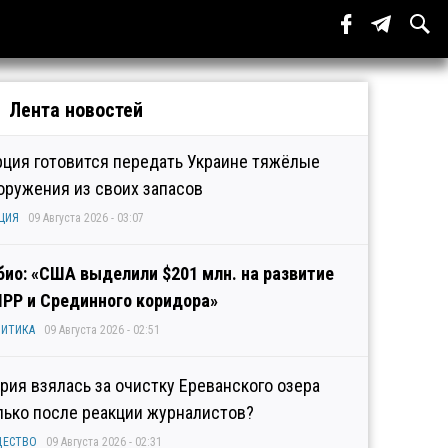
Лента новостей
рция готовится передать Украине тяжёлые
оружения из своих запасов
ЦИЯ
09 Августа 2026 - 03:07
био: «США выделили $201 млн. на развитие
IPP и Срединного коридора»
ИТИКА
09 Августа 2026 - 02:51
рия взялась за очистку Ереванского озера
лько после реакции журналистов?
ЩЕСТВО
09 Августа 2026 - 02:31