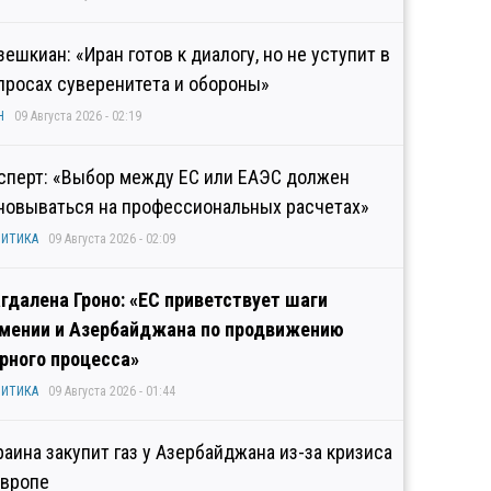
зешкиан: «Иран готов к диалогу, но не уступит в
просах суверенитета и обороны»
Н
09 Августа 2026 - 02:19
сперт: «Выбор между ЕС или ЕАЭС должен
новываться на профессиональных расчетах»
ИТИКА
09 Августа 2026 - 02:09
гдалена Гроно: «ЕС приветствует шаги
мении и Азербайджана по продвижению
рного процесса»
ИТИКА
09 Августа 2026 - 01:44
раина закупит газ у Азербайджана из-за кризиса
Европе