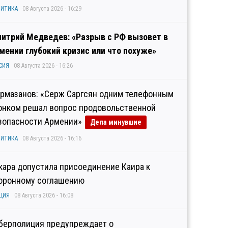
ИТИКА
08 Августа 2026 - 16:29
итрий Медведев: «Разрыв с РФ вызовет в
мении глубокий кризис или что похуже»
СИЯ
08 Августа 2026 - 16:26
рмазанов: «Серж Саргсян одним телефонным
онком решал вопрос продовольственной
зопасности Армении»
Дела минувшие
ИТИКА
08 Августа 2026 - 16:16
кара допустила присоединение Каира к
оронному соглашению
ЦИЯ
08 Августа 2026 - 16:08
берполиция предупреждает о