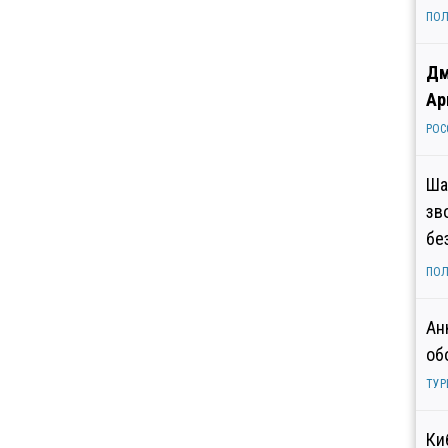
ПОЛ
Дм
Ар
РОС
Ша
зв
бе
ПОЛ
Ан
об
ТУР
Ки