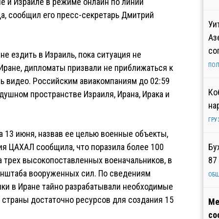
е и Израиле в режиме онлайн по линии
, сообщил его пресс-секретарь Дмитрий
Уи
Аз
со
е ездить в Израиль, пока ситуация не
ПОЛ
 Иране, дипломаты призвали не приближаться к
ть видео. Российским авиакомпаниям до 02:59
Ко
душном пространстве Израиля, Ирана, Ирака и
на
ГРУ
а 13 июня, назвав ее целью военные объекты,
ия ЦАХАЛ сообщила, что поразила более 100
Бу
а трех высокопоставленных военачальников, в
87
енштаба вооруженных сил. По сведениям
ОБ
ки в Иране тайно разрабатывали необходимые
 страны достаточно ресурсов для создания 15
Ме
со