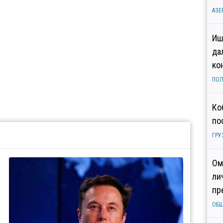
АЗЕ
Иш
да
ко
ПОЛ
Ко
по
ГРУ
Ом
ли
пр
ОБ