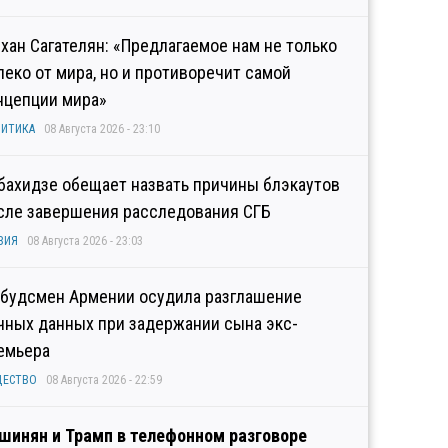
хан Сагателян: «Предлагаемое нам не только
леко от мира, но и противоречит самой
нцепции мира»
ИТИКА
08 Августа 2026 - 23:10
бахидзе обещает назвать причины блэкаутов
сле завершения расследования СГБ
ЗИЯ
08 Августа 2026 - 23:03
будсмен Армении осудила разглашение
чных данных при задержании сына экс-
емьера
ЩЕСТВО
08 Августа 2026 - 22:59
шинян и Трамп в телефонном разговоре