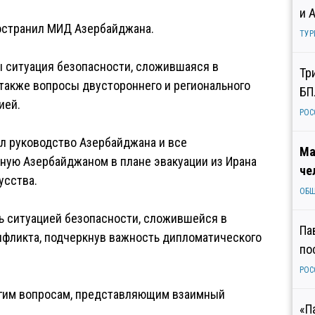
и 
остранил МИД Азербайджана.
ТУР
ы ситуация безопасности, сложившаяся в
Тр
 также вопросы двустороннего и регионального
БП
ией.
РОС
л руководство Азербайджана и все
Ма
ную Азербайджаном в плане эвакуации из Ирана
че
усства.
ОБ
 ситуацией безопасности, сложившейся в
Па
онфликта, подчеркнув важность дипломатического
по
РОС
гим вопросам, представляющим взаимный
«П