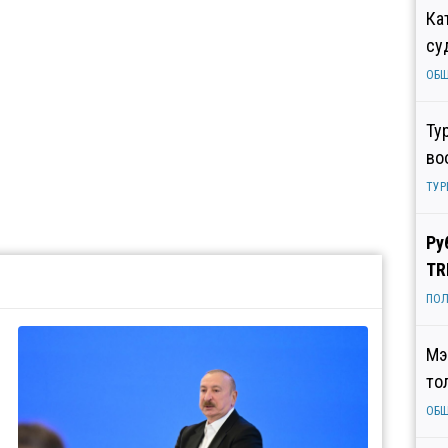
Ка
су
ОБ
Ту
во
ТУР
Ру
TR
ПОЛ
Мэ
то
ОБ