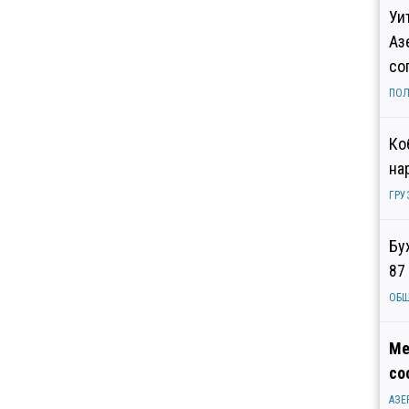
Уи
Аз
со
ПОЛ
Ко
на
ГРУ
Бу
87
ОБ
Ме
со
АЗЕ