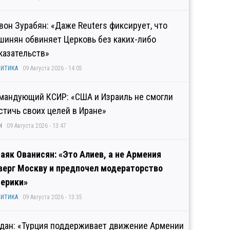
вон Зурабян: «Даже Reuters фиксирует, что
шинян обвиняет Церковь без каких-либо
казательств»
ИТИКА
09 Августа 2026 - 14:05
мандующий КСИР: «США и Израиль не смогли
стичь своих целей в Иране»
Н
09 Августа 2026 - 13:47
аяк Ованисян: «Это Алиев, а не Армения
верг Москву и предпочел модераторство
ерики»
ИТИКА
09 Августа 2026 - 13:35
дан: «Турция поддерживает движение Армении