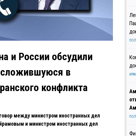
Ле
Па
до
ПОЛ
а и России обсудили
Ко
до
, сложившуюся в
ИРА
иранского конфликта
Ам
от
Ам
зговор между министром иностранных дел
ПОЛ
йрамовым и министром иностранных дел
Фи