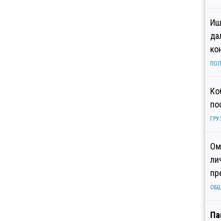
Иш
да
ко
ПОЛ
Ко
по
ГРУ
Ом
ли
пр
ОБ
Па