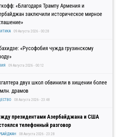
ткофф: «Благодаря Трампу Армения и
ербайджан заключили историческое мирное
глашение»
ИТИКА
09 Августа 2026 - 00:28
бахидзе: «Русофобия чужда грузинскому
роду»
ЗИЯ
09 Августа 2026 - 00:12
хгалтера двух школ обвинили в хищении более
 млн. драмов
ЩЕСТВО
08 Августа 2026 - 23:48
жду президентами Азербайджана и США
стоялся телефонный разговор
РБАЙДЖАН
08 Августа 2026 - 23:28