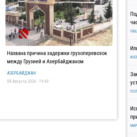
По
ча
ОБ
Ил
Названа причина задержки грузоперевозок
АЗЕ
между Грузией и Азербайджаном
АЗЕРБАЙДЖАН
За
08 Августа 2026 - 19:43
ус
ПОЛ
Ис
пр
МИР