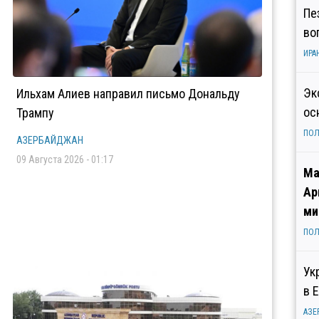
Пе
во
ИРА
Эк
Ильхам Алиев направил письмо Дональду
ос
Трампу
ПОЛ
АЗЕРБАЙДЖАН
09 Августа 2026 - 01:17
Ма
Ар
ми
ПОЛ
Ук
в 
АЗЕ