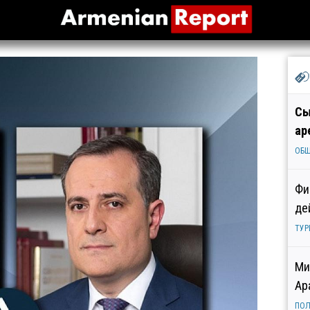
Сы
ар
ОБ
Фи
де
ТУР
Ми
Ар
ПОЛ