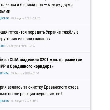
толикоса и 6 епископов — между двумя
дьями
ЩЕСТВО
09 Августа 2026 - 12:52
рция готовится передать Украине тяжёлые
оружения из своих запасов
ЦИЯ
09 Августа 2026 - 03:07
био: «США выделили $201 млн. на развитие
IPP и Срединного коридора»
ИТИКА
09 Августа 2026 - 02:51
рия взялась за очистку Ереванского озера
лько после реакции журналистов?
ЩЕСТВО
09 Августа 2026 - 02:31