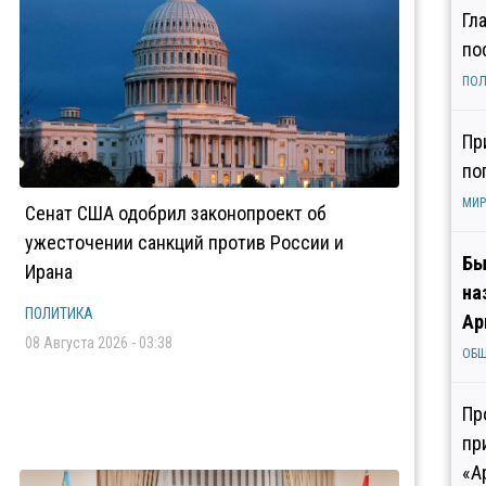
Гл
по
ПОЛ
Пр
по
МИР
Сенат США одобрил законопроект об
ужесточении санкций против России и
Бы
Ирана
на
ПОЛИТИКА
Ар
08 Августа 2026 - 03:38
ОБ
Пр
пр
«А