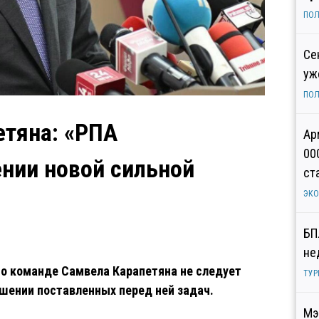
ПОЛ
Се
уж
ПОЛ
етяна: «РПА
Ар
00
ении новой сильной
ст
ЭК
БП
не
то команде Самвела Карапетяна не следует
ТУР
шении поставленных перед ней задач.
Мэ