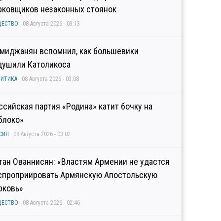
рковщиков незаконных стоянок
ЩЕСТВО
08 Августа 2026 - 03:13
миджанян вспомнил, как большевики
душили Католикоса
ИТИКА
08 Августа 2026 - 03:08
ссийская партия «Родина» катит бочку на
блоко»
СИЯ
08 Августа 2026 - 03:02
тан Ованнисян: «Властям Армении не удастся
спроприировать Армянскую Апостольскую
рковь»
ЩЕСТВО
08 Августа 2026 - 02:46