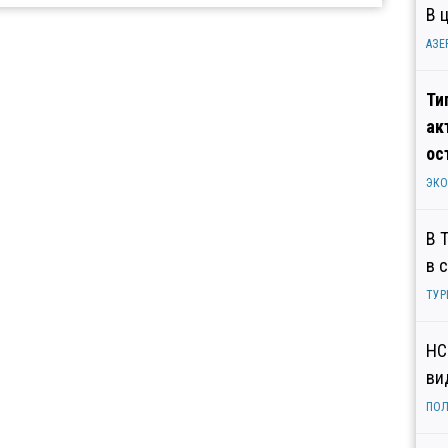
В 
АЗЕ
Ти
ак
ос
ЭК
В 
в 
ТУР
НС
ви
ПОЛ