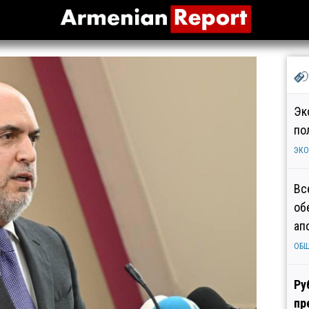
Эк
по
ЭК
Вс
об
ап
ОБ
Ру
пр