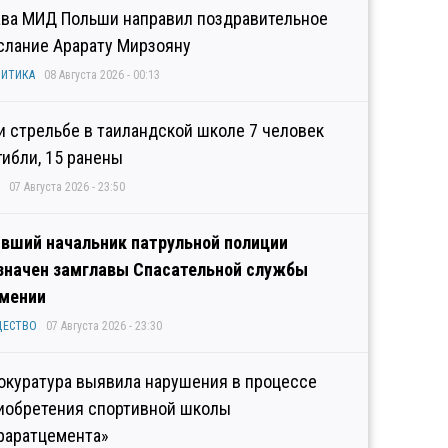
ава МИД Польши направил поздравительное
слание Арарату Мирзояну
ИТИКА
08 Августа 2026 - 00:13
и стрельбе в таиландской школе 7 человек
гибли, 15 ранены
07 Августа 2026 - 23:50
вший начальник патрульной полиции
значен замглавы Спасательной службы
мении
ЩЕСТВО
07 Августа 2026 - 23:30
окуратура выявила нарушения в процессе
иобретения спортивной школы
раратцемента»