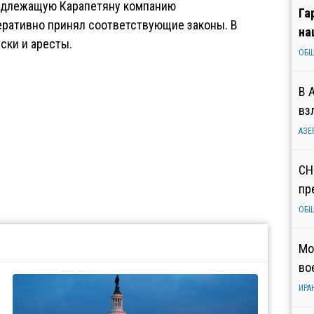
надлежащую Карапетяну компанию
Га
еративно принял соответствующие законы. В
на
ски и аресты.
ОБ
В 
вз
АЗЕ
СН
пр
ОБ
Мо
во
ИРА