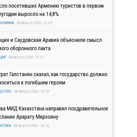
сло посетивших Армению туристов в первом
лугодии выросло на 14,8%
ОНОМИКА
08 Августа 2026 - 01:59
рция и Саудовская Аравия объяснили смысл
вого оборонного пакта
ЦИЯ
08 Августа 2026 - 01:51
грат Галстанян сказал, как государство должно
носиться к погибшим героям
ЩЕСТВО
08 Августа 2026 - 01:37
ава МИД Казахстана направил поздравительное
слание Арарату Мирзояну
ИТИКА
08 Августа 2026 - 01:16