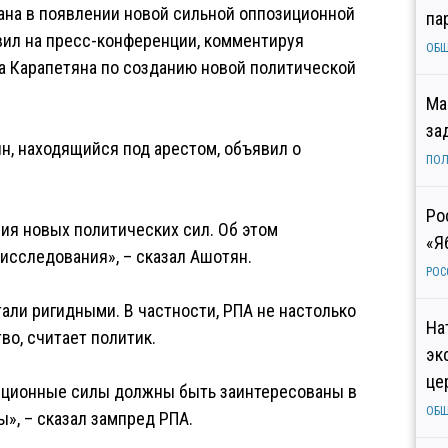
ана в появлении новой сильной оппозиционной
па
вил на пресс-конференции, комментируя
ОБ
а Карапетяна по созданию новой политической
Ма
за
н, находящийся под арестом, объявил о
ПОЛ
Ро
ния новых политических сил. Об этом
«Я
исследования», – сказал Ашотян.
РОС
тали ригидными. В частности, РПА не настолько
На
во, считает политик.
эк
це
зиционные силы должны быть заинтересованы в
ОБ
», – сказал зампред РПА.