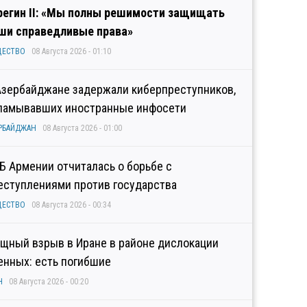
регин II: «Мы полны решимости защищать
ши справедливые права»
ЩЕСТВО
08 Августа 2026 - 01:10
Азербайджане задержали киберпреступников,
ламывавших иностранные инфосети
РБАЙДЖАН
08 Августа 2026 - 01:00
Б Армении отчиталась о борьбе с
еступлениями против государства
ЩЕСТВО
08 Августа 2026 - 00:34
щный взрыв в Иране в районе дислокации
енных: есть погибшие
Н
08 Августа 2026 - 00:20