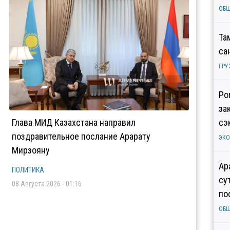
ОБ
Та
са
ГРУ
Ро
за
Глава МИД Казахстана направил
сэ
поздравительное послание Арарату
ЭК
Мирзояну
Ар
ПОЛИТИКА
су
08 Августа 2026 - 01:16
по
ОБ