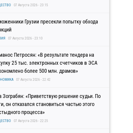
ЩЕСТВО
07 Августа 2026 - 23:15
моженники Грузии пресекли попытку обхода
нкций
ЗИЯ
07 Августа 2026 - 23:10
манос Петросян: «В результате тендера на
купку 25 тыс. электронных счетчиков в ЭСА
кономлено более 500 млн. драмов»
ОНОМИКА
07 Августа 2026 - 22:42
а Зограбян: «Приветствую решение судьи. По
ти, он отказался становиться частью этого
стыдного процесса»
ЩЕСТВО
07 Августа 2026 - 22:25