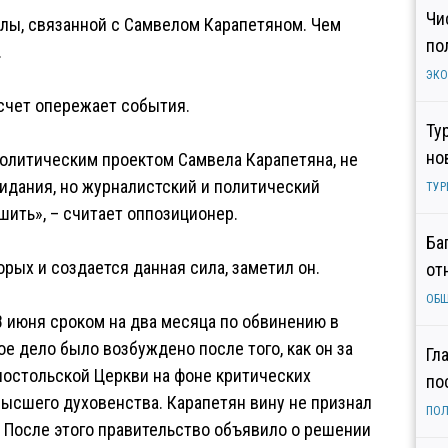
Чи
лы, связанной с Самвелом Карапетяном. Чем
по
.
ЭК
 счет опережает события.
Ту
но
олитическим проектом Самвела Карапетяна, не
идания, но журналистский и политический
ТУР
шить», – считает оппозиционер.
Ба
рых и создается данная сила, заметил он.
от
ОБ
 июня сроком на два месяца по обвинению в
ое дело было возбуждено после того, как он за
Гл
постольской Церкви на фоне критических
по
высшего духовенства. Карапетян вину не признал
ПОЛ
 После этого правительство объявило о решении