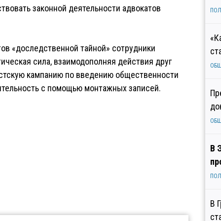
ствовать законной деятельности адвокатов
ПОЛ
«К
тов «доследственной тайной» сотрудники
ст
ическая сила, взаимодополняя действия друг
ОБ
дистскую кампанию по введению общественности
вительность с помощью монтажных записей.
Пр
до
ОБ
В 
пр
ПОЛ
В 
ст