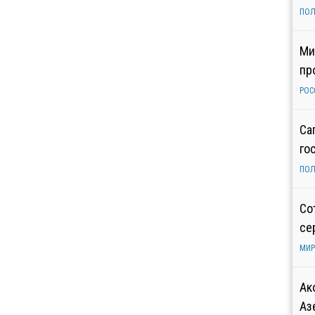
ПОЛ
Ми
пр
РОС
Са
го
ПОЛ
Со
се
МИР
Ак
Аз