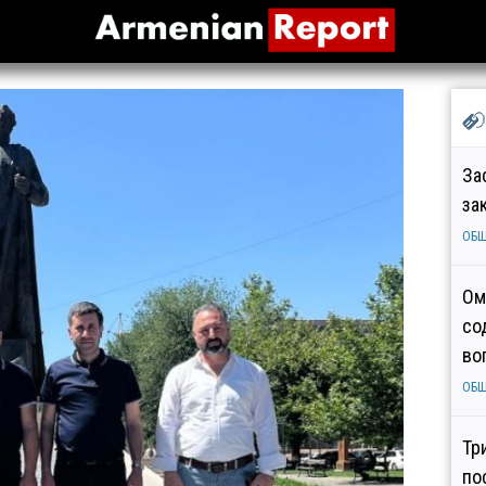
За
за
ОБ
Ом
со
во
ОБ
Тр
по