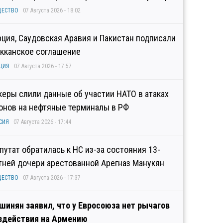
ЩЕСТВО
07 Августа 2026 - 18:02
рция, Саудовская Аравия и Пакистан подписали
кканское соглашение
ЦИЯ
07 Августа 2026 - 17:57
керы слили данные об участии НАТО в атаках
онов на нефтяные терминалы в РФ
СИЯ
07 Августа 2026 - 17:44
путат обратилась к НС из-за состояния 13-
тней дочери арестованной Арегназ Манукян
ЩЕСТВО
07 Августа 2026 - 17:37
шинян заявил, что у Евросоюза нет рычагов
здействия на Армению