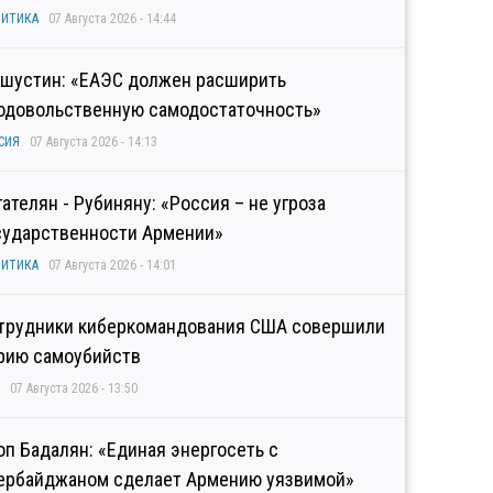
ИТИКА
07 Августа 2026 - 14:44
шустин: «ЕАЭС должен расширить
одовольственную самодостаточность»
СИЯ
07 Августа 2026 - 14:13
гателян - Рубиняну: «Россия – не угроза
сударственности Армении»
ИТИКА
07 Августа 2026 - 14:01
трудники киберкомандования США совершили
рию самоубийств
07 Августа 2026 - 13:50
оп Бадалян: «Единая энергосеть с
ербайджаном сделает Армению уязвимой»