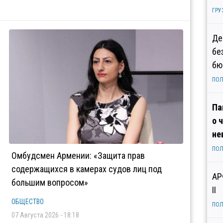
ГРУ
Де
бе
бю
ПОЛ
Па
о 
не
ПОЛ
Омбудсмен Армении: «Защита прав
содержащихся в камерах судов лиц под
АР
большим вопросом»
II
ОБЩЕСТВО
ПОЛ
07 Августа 2026 - 18:18