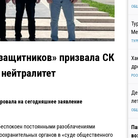
ОБ
Ту
Ме
ТУР
защитников» призвала СК
Ха
др
 нейтралитет
РОС
Де
ле
ровала на сегодняшнее заявление
ОБ
обеспокоен постоянными разоблачениями
Па
оохранительных органов в «суде общественного
во