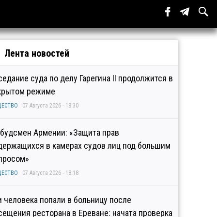
Лента новостей
седание суда по делу Гарегина II продолжится в
крытом режиме
ЩЕСТВО
07 Августа 2026 - 18:30
будсмен Армении: «Защита прав
держащихся в камерах судов лиц под большим
просом»
ЩЕСТВО
07 Августа 2026 - 18:18
и человека попали в больницу после
сещения ресторана в Ереване: начата проверка