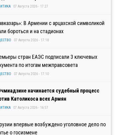
ИТИКА
07 Августа 2026 - 17:27
авказарь»: В Армении с арцахской символикой
али бороться и на стадионах
ЩЕСТВО
07 Августа 2026 - 17:18
емьеры стран ЕАЭС подписали 3 ключевых
кумента по итогам межправсовета
ЩЕСТВО
07 Августа 2026 - 17:10
Эчмиадзине начинается судебный процесс
отив Католикоса всех Армян
ИТИКА
07 Августа 2026 - 16:57
Грузии впервые возбуждено уголовное дело по
атье о госизмене