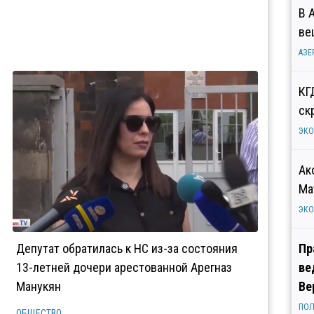
В 
ве
АЗЕ
КГ
ск
ЭК
Ак
Ма
ЭК
Депутат обратилась к НС из-за состояния
Пр
13-летней дочери арестованной Арегназ
ве
Манукян
Ве
ПОЛ
ОБЩЕСТВО