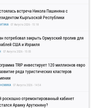
стоялась встреча Никола Пашиняна с
езидентом Кыргызской Республики
ИТИКА
07 Августа 2026 - 15:18
ан потребовал закрыть Ормузский пролив для
раблей США и Израиля
Н
07 Августа 2026 - 15:05
ограмма TRIP инвестирует 120 миллионов евро
развитие ряда туристических кластеров
мении
ОНОМИКА
07 Августа 2026 - 14:54
й роскошно отремонтированный кабинет
стался Араику Арутюняну?