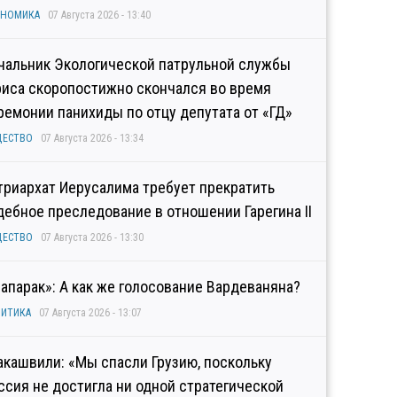
ОНОМИКА
07 Августа 2026 - 13:40
чальник Экологической патрульной службы
риса скоропостижно скончался во время
ремонии панихиды по отцу депутата от «ГД»
ЩЕСТВО
07 Августа 2026 - 13:34
триархат Иерусалима требует прекратить
дебное преследование в отношении Гарегина II
ЩЕСТВО
07 Августа 2026 - 13:30
рапарак»: А как же голосование Вардеваняна?
ИТИКА
07 Августа 2026 - 13:07
акашвили: «Мы спасли Грузию, поскольку
ссия не достигла ни одной стратегической