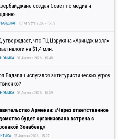
Азербайджане создан Совет по медиа и
щанию
РБАЙДЖАН
07 Августа 2026 - 16:03
Д утверждает, что ТЦ Царукяна «Ариндж молл»
рыл налоги на $1,4 млн.
ОНОМИКА
07 Августа 2026 - 15:48
оп Бадалян испугался антитуристических угроз
твиенко?
ОНОМИКА
07 Августа 2026 - 15:39
авительство Армении: «Через ответственное
домство будет организована встреча с
роникой Зонабенд»
ИТИКА
07 Августа 2026 - 15:27