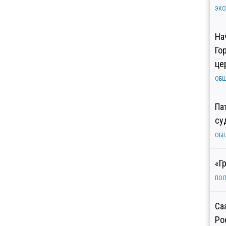
ЭК
На
Го
це
ОБ
Па
су
ОБ
«Г
ПОЛ
Са
Ро