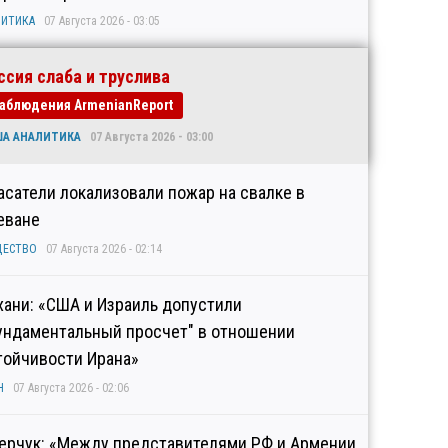
ИТИКА
07 Августа 2026 - 03:05
ссия слаба и труслива
аблюдения ArmenianReport
ША АНАЛИТИКА
07 Августа 2026 - 03:00
асатели локализовали пожар на свалке в
еване
ЩЕСТВО
07 Августа 2026 - 02:14
хани: «США и Израиль допустили
ундаментальный просчет" в отношении
тойчивости Ирана»
Н
07 Августа 2026 - 02:06
ерчук: «Между представителями РФ и Армении