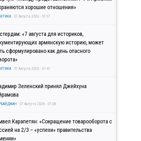
храняются хорошие отношения»
ИТИКА
07 Августа 2026 - 01:57
стердам: «7 августа для историков,
кументирующих армянскую историю, может
ть сформулировано как день опасного
ворота»
ИТИКА
07 Августа 2026 - 01:47
адимир Зеленский принял Джейхуна
йрамова
РБАЙДЖАН
07 Августа 2026 - 01:08
мвел Карапетян: «Сокращение товарооборота с
ссией на 2/3 – «успехи» правительства
мении»