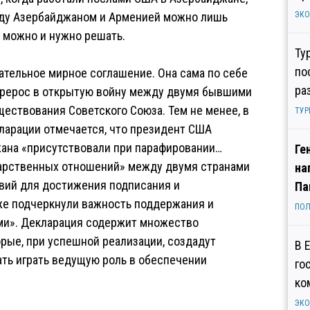
ежду Азербайджаном и Арменией можно лишь
ЭК
о можно и нужно решать.
Ту
по
ательное мирное соглашение. Она сама по себе
ра
ерерос в открытую войну между двумя бывшими
ествования Советского Союза. Тем не менее, в
ТУР
ларации отмечается, что президент США
ана «присутствовали при парафировании…
Ге
дарственных отношений» между двумя странами
на
вий для достижения подписания и
Па
кже подчеркнули важность поддержания и
ПОЛ
ми». Декларация содержит множество
рые, при успешной реализации, создадут
В 
ть играть ведущую роль в обеспечении
го
ко
ЭК