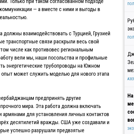
ми. Только при таком согласованном подходе
ПОЛ
коммуникации — а вместе с ними и выгоды в
реальностью.
Ру
эк
ва должны взаимодействовать с Турцией, Грузией
ПОЛ
ые транспортные связи раскрыли весь свой
 том числе как противовес региональным
Дж
работу вели мы, наши посольства и профильные
Зе
ать энергетические трубопроводы на Южном
ме
т опыт может служить моделью для нового этапа
АЗЕ
На
зербайджанцам предпринять другие
ме
прочного мира. Эта работа должна включать
со
и армянами для установления личных контактов
во
ырёх десятилетий вражды. США уже создавали и
ЭК
торые успешно разрушали предвзятые