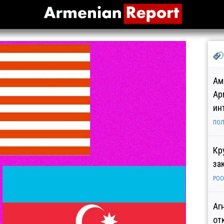
Ам
Ар
ин
ПОЛ
Кр
за
РОС
Аг
от