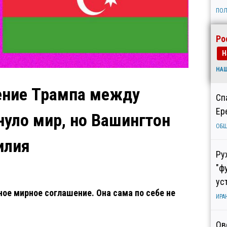
ПОЛ
Ро
Н
НА
шение Трампа между
Сп
Ер
нуло мир, но Вашингтон
ОБ
илия
Ру
"ф
ус
ое мирное соглашение. Она сама по себе не
ИРА
Ов