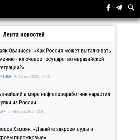
Лента новостей
аяк Ованисян: «Как Россия может выталкивать
мению - ключевое государство евразийской
теграции?»
ИТИКА
07 Августа 2026 - 04:00
упнейший в мире нефтепереработчик нарастил
купки из России
СИЯ
07 Августа 2026 - 03:07
несса Хамоян: «Давайте закроем суды и
кроем пирожковые»