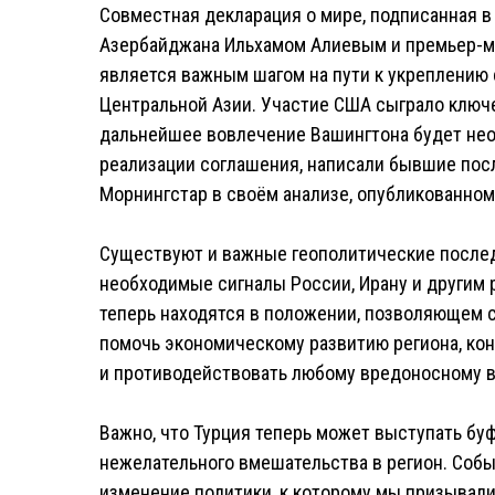
Совместная декларация о мире, подписанная в
Азербайджана Ильхамом Алиевым и премьер-
является важным шагом на пути к укреплению с
Центральной Азии. Участие США сыграло ключе
дальнейшее вовлечение Вашингтона будет не
реализации соглашения, написали бывшие пос
Морнингстар в своём анализе, опубликованном в
Существуют и важные геополитические послед
необходимые сигналы России, Ирану и другим
теперь находятся в положении, позволяющем 
помочь экономическому развитию региона, ко
и противодействовать любому вредоносному в
Важно, что Турция теперь может выступать б
нежелательного вмешательства в регион. Со
изменение политики, к которому мы призывали