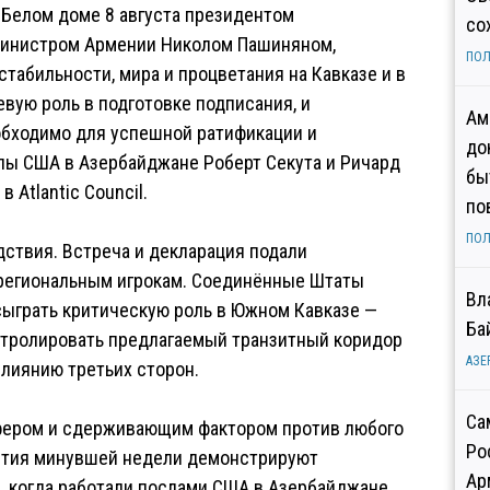
 Белом доме 8 августа президентом
со
министром Армении Николом Пашиняном,
ПОЛ
табильности, мира и процветания на Кавказе и в
вую роль в подготовке подписания, и
Ам
обходимо для успешной ратификации и
до
лы США в Азербайджане Роберт Секута и Ричард
бы
 Atlantic Council.
по
ПОЛ
ствия. Встреча и декларация подали
 региональным игрокам. Соединённые Штаты
Вл
сыграть критическую роль в Южном Кавказе —
Ба
нтролировать предлагаемый транзитный коридор
АЗЕ
лиянию третьих сторон.
Са
уфером и сдерживающим фактором против любого
Ро
бытия минувшей недели демонстрируют
Ар
, когда работали послами США в Азербайджане,