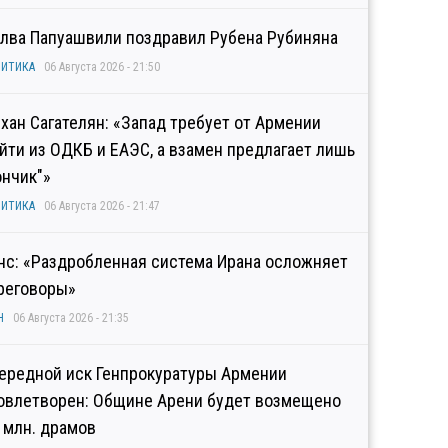
лва Папуашвили поздравил Рубена Рубиняна
ИТИКА
06 Августа 2026 - 21:50
хан Сагателян: «Запад требует от Армении
йти из ОДКБ и ЕАЭС, а взамен предлагает лишь
ончик"»
ИТИКА
06 Августа 2026 - 21:47
нс: «Раздробленная система Ирана осложняет
реговоры»
Н
06 Августа 2026 - 21:35
ередной иск Генпрокуратуры Армении
овлетворен: Общине Арени будет возмещено
2 млн. драмов