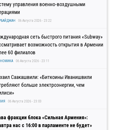
стему управления военно-воздушными
ерациями
РБАЙДЖАН
06 Августа 2026 - 23:22
ждународная сеть быстрого питания «Subway»
ссматривает возможность открытия в Армении
лее 60 филиалов
ОНОМИКА
06 Августа 2026 - 23:11
хаил Саакашвили: «Биткоины Иванишвили
требляют больше электроэнергии, чем
илиси»
ЗИЯ
06 Августа 2026 - 23:03
ава фракции блока «Сильная Армения»:
автра нас с 16:00 в парламенте не будет»