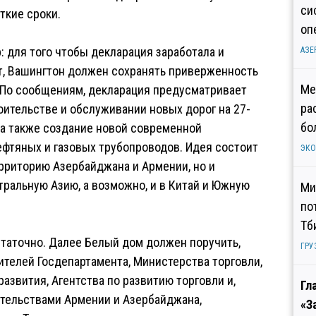
си
ткие сроки.
оп
 для того чтобы декларация заработала и
АЗЕ
, Вашингтон должен сохранять приверженность
Ме
. По сообщениям, декларация предусматривает
ра
оительстве и обслуживании новых дорог на 27-
бо
 а также создание новой современной
фтяных и газовых трубопроводов. Идея состоит
ЭК
ерриторию Азербайджана и Армении, но и
тральную Азию, а возможно, и в Китай и Южную
Ми
по
Тб
таточно. Далее Белый дом должен поручить,
ГРУ
телей Госдепартамента, Министерства торговли,
звития, Агентства по развитию торговли и,
Гл
ительствами Армении и Азербайджана,
«З