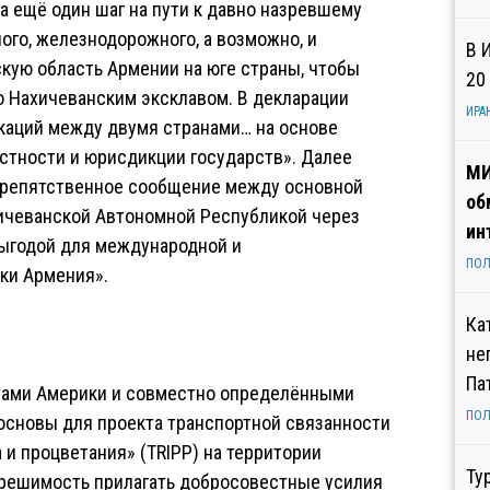
 ещё один шаг на пути к давно назревшему
ого, железнодорожного, а возможно, и
В 
кую область Армении на юге страны, чтобы
20
о Нахичеванским эксклавом. В декларации
ИРА
каций между двумя странами… на основе
стности и юрисдикции государств». Далее
МИ
препятственное сообщение между основной
об
ичеванской Автономной Республикой через
ин
ыгодой для международной и
ПОЛ
ки Армения».
Ка
не
Па
тами Америки и совместно определёнными
ПОЛ
основы для проекта транспортной связанности
и процветания» (TRIPP) на территории
Ту
решимость прилагать добросовестные усилия