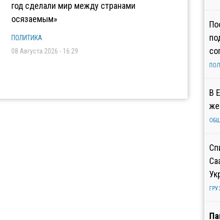
год сделали мир между странами
осязаемым»
По
по
ПОЛИТИКА
со
08 Августа 2026 - 16:29
ПОЛ
В 
же
ОБ
Сп
Са
Ук
ГРУ
Па