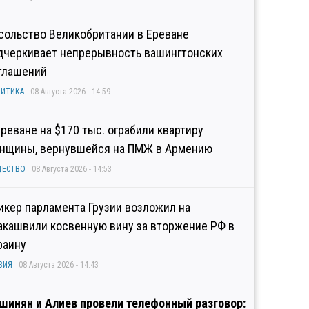
сольство Великобритании в Ереване
дчеркивает непрерывность вашингтонских
глашений
ИТИКА
08 Августа 2026 - 14:59
Ереване на $170 тыс. ограбили квартиру
нщины, вернувшейся на ПМЖ в Армению
ЩЕСТВО
08 Августа 2026 - 14:53
икер парламента Грузии возложил на
акашвили косвенную вину за вторжение РФ в
раину
ЗИЯ
08 Августа 2026 - 14:43
шинян и Алиев провели телефонный разговор: