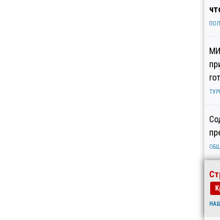
чт
ПОЛ
МИ
пр
го
ТУР
Со
пр
ОБ
Ст
К
НА