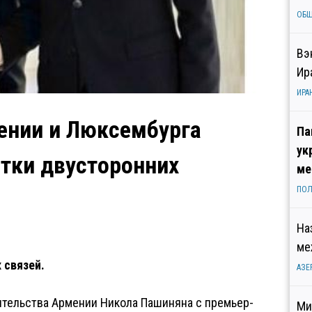
ОБ
Вэ
Ир
ИРА
нии и Люксембурга
Па
ук
тки двусторонних
ме
ПОЛ
На
ме
 связей.
АЗЕ
ительства Армении Никола Пашиняна с премьер-
Ми