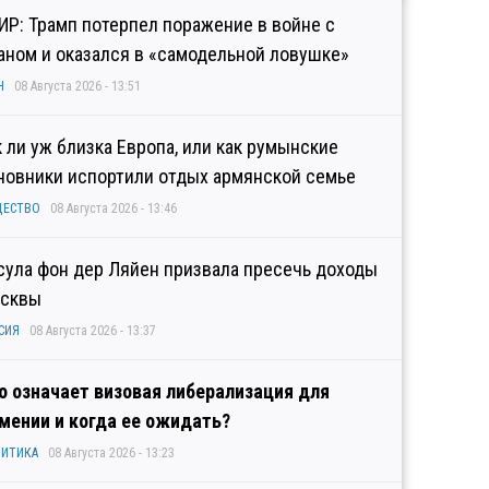
ИР: Трамп потерпел поражение в войне с
аном и оказался в «самодельной ловушке»
Н
08 Августа 2026 - 13:51
к ли уж близка Европа, или как румынские
новники испортили отдых армянской семье
ЩЕСТВО
08 Августа 2026 - 13:46
сула фон дер Ляйен призвала пресечь доходы
сквы
СИЯ
08 Августа 2026 - 13:37
о означает визовая либерализация для
мении и когда ее ожидать?
ИТИКА
08 Августа 2026 - 13:23