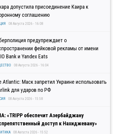
кара допустила присоединение Каира к
оронному соглашению
ЦИЯ
08 Августа 2026 - 16:08
берполиция предупреждает о
спространении фейковой рекламы от имени
IO Bank и Yandex Eats
ЩЕСТВО
08 Августа 2026 - 16:04
e Atlantic: Маск запретил Украине использовать
arlink для ударов по РФ
СИЯ
08 Августа 2026 - 15:58
А: «TRIPP обеспечит Азербайджану
спрепятственный доступ к Нахиджевану»
ИТИКА
08 Августа 2026 - 15:52