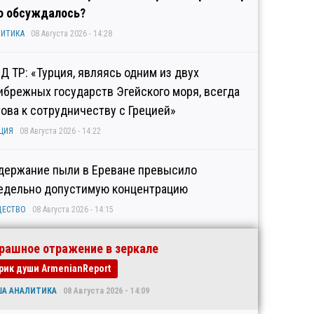
о обсуждалось?
ИТИКА
08 Августа 2026 - 14:28
Д ТР: «Турция, являясь одним из двух
ибрежных государств Эгейского моря, всегда
това к сотрудничеству с Грецией»
ЦИЯ
08 Августа 2026 - 14:22
держание пыли в Ереване превысило
едельно допустимую концентрацию
ЩЕСТВО
08 Августа 2026 - 14:15
рашное отражение в зеркале
рик души ArmenianReport
ША АНАЛИТИКА
08 Августа 2026 - 14:09