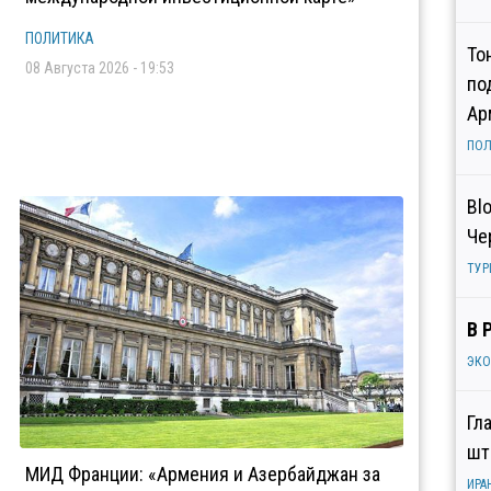
ПОЛИТИКА
То
08 Августа 2026 - 19:53
по
Ар
ПОЛ
Bl
Че
ТУР
В 
ЭК
Гл
шт
МИД Франции: «Армения и Азербайджан за
ИРА