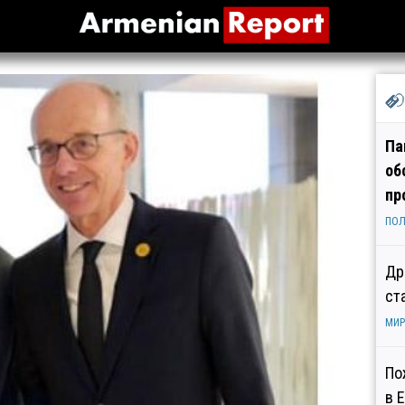
Па
об
пр
ПОЛ
Др
ст
МИР
По
в 