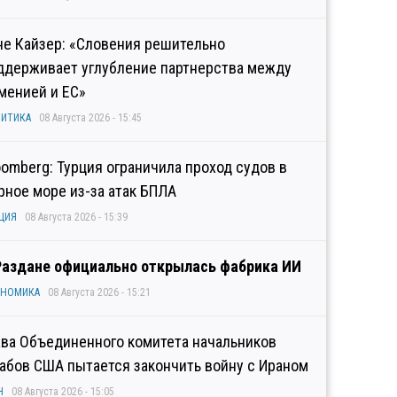
не Кайзер: «Словения решительно
ддерживает углубление партнерства между
менией и ЕС»
ИТИКА
08 Августа 2026 - 15:45
oomberg: Турция ограничила проход судов в
рное море из-за атак БПЛА
ЦИЯ
08 Августа 2026 - 15:39
Раздане официально открылась фабрика ИИ
ОНОМИКА
08 Августа 2026 - 15:21
ава Объединенного комитета начальников
абов США пытается закончить войну с Ираном
Н
08 Августа 2026 - 15:05