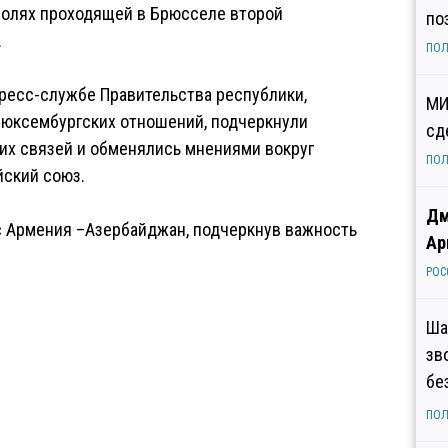
олях проходящей в Брюсселе второй
по
.
ПОЛ
ресс-службе Правительства республики,
МИ
люксембургских отношений, подчеркнули
сд
их связей и обменялись мнениями вокруг
ПОЛ
йский союз.
Дм
 Армения –Азербайджан, подчеркнув важность
Ар
РОС
Ша
зв
бе
ПОЛ