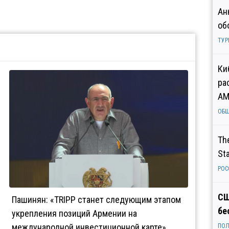
Ан
об
ТУР
Ки
ра
AM
ОБ
Th
St
РОС
СШ
Пашинян: «TRIPP станет следующим этапом
бе
укрепления позиций Армении на
международной инвестиционной карте»
ПОЛ