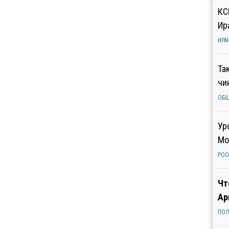
КС
Ир
ИРА
Та
чи
ОБ
Ур
Мо
РОС
Чт
Ар
ПОЛ