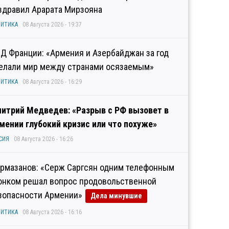
здравил Арарата Мирзояна
ИТИКА
08 Августа 2026 - 19:37
Д Франции: «Армения и Азербайджан за год
елали мир между странами осязаемым»
ИТИКА
08 Августа 2026 - 16:29
итрий Медведев: «Разрыв с РФ вызовет в
мении глубокий кризис или что похуже»
СИЯ
08 Августа 2026 - 16:26
рмазанов: «Серж Саргсян одним телефонным
онком решал вопрос продовольственной
зопасности Армении»
Дела минувшие
ИТИКА
08 Августа 2026 - 16:16