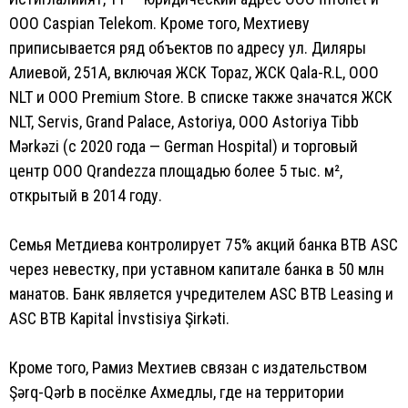
ООО Caspian Telekom. Кроме того, Мехтиеву
приписывается ряд объектов по адресу ул. Диляры
Алиевой, 251А, включая ЖСК Topaz, ЖСК Qala-R.L, ООО
NLT и ООО Premium Store. В списке также значатся ЖСК
NLT, Servis, Grand Palace, Astoriya, ООО Astoriya Tibb
Mərkəzi (с 2020 года — German Hospital) и торговый
центр ООО Qrandezza площадью более 5 тыс. м²,
открытый в 2014 году.
Семья Метдиева контролирует 75% акций банка BTB ASC
через невестку, при уставном капитале банка в 50 млн
манатов. Банк является учредителем ASC BTB Leasing и
ASC BTB Kapital İnvstisiya Şirkəti.
Кроме того, Рамиз Мехтиев связан с издательством
Şərq-Qərb в посёлке Ахмедлы, где на территории