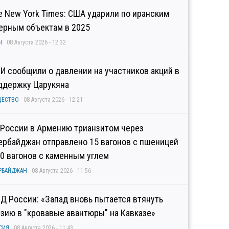
e New York Times: США ударили по иранским
ерным объектам в 2025
Н
08 Августа 2026 - 12:32
И сообщили о давлении на участников акций в
ддержку Царукяна
ЩЕСТВО
08 Августа 2026 - 12:21
 России в Армению трианзитом через
ербайджан отправлено 15 вагонов с пшеницей
10 вагонов с каменным углем
РБАЙДЖАН
08 Августа 2026 - 11:56
Д России: «Запад вновь пытается втянуть
узию в "кровавые авантюры" на Кавказе»
СИЯ
08 Августа 2026 - 11:43