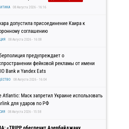
ИТИКА
08 Августа 2026 - 16:16
кара допустила присоединение Каира к
оронному соглашению
ЦИЯ
08 Августа 2026 - 16:08
берполиция предупреждает о
спространении фейковой рекламы от имени
IO Bank и Yandex Eats
ЩЕСТВО
08 Августа 2026 - 16:04
e Atlantic: Маск запретил Украине использовать
arlink для ударов по РФ
СИЯ
08 Августа 2026 - 15:58
А: «TRIPP обеспечит Азербайджану