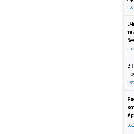
ПОЛ
«Ч
те
бе
ПОЛ
В 
Ро
ГРУ
Ра
ко
Ар
ОБ