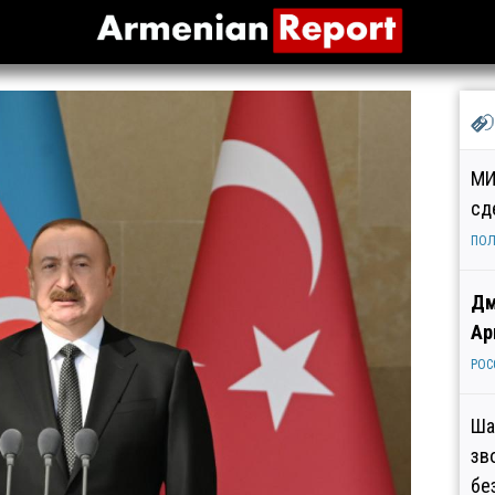
МИ
сд
ПОЛ
Дм
Ар
РОС
Ша
зв
бе