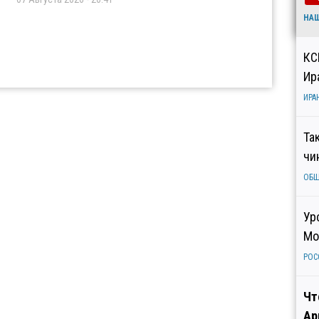
НА
КС
Ир
ИРА
Та
чи
ОБ
Ур
Мо
РОС
Чт
Ар