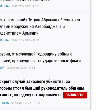
ИТИКА
08 Августа 2026 - 13:23
есть имевший» Тигран Абрамян обеспокоен
мпами вооружения Азербайджана и
здействием Армении
ИТИКА
08 Августа 2026 - 13:01
Грузии, отмечающей годовщину войны с
ссией, приспущены государственные флаги
ЗИЯ
08 Августа 2026 - 12:51
скрыт случай заказного убийства, за
торым стоял бывший руководитель общины
ташат, экс-депутат парламента
ОБНОВЛЕНО
ЩЕСТВО
08 Августа 2026 - 12:39