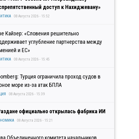
спрепятственный доступ к Нахиджевану»
ИТИКА
08 Августа 2026 - 15:52
не Кайзер: «Словения решительно
ддерживает углубление партнерства между
менией и ЕС»
ИТИКА
08 Августа 2026 - 15:45
oomberg: Турция ограничила проход судов в
рное море из-за атак БПЛА
ЦИЯ
08 Августа 2026 - 15:39
Раздане официально открылась фабрика ИИ
ОНОМИКА
08 Августа 2026 - 15:21
ава Объединенного комитета начальников