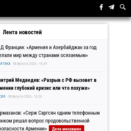
Лента новостей
Д Франции: «Армения и Азербайджан за год
елали мир между странами осязаемым»
ИТИКА
08 Августа 2026 - 16:29
итрий Медведев: «Разрыв с РФ вызовет в
мении глубокий кризис или что похуже»
СИЯ
08 Августа 2026 - 16:26
рмазанов: «Серж Саргсян одним телефонным
онком решал вопрос продовольственной
зопасности Армении»
Дела минувшие