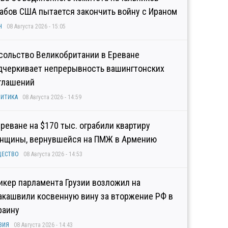
абов США пытается закончить войну с Ираном
Н
08 Августа 2026 - 15:05
сольство Великобритании в Ереване
дчеркивает непрерывность вашингтонских
глашений
ИТИКА
08 Августа 2026 - 14:59
Ереване на $170 тыс. ограбили квартиру
нщины, вернувшейся на ПМЖ в Армению
ЩЕСТВО
08 Августа 2026 - 14:53
икер парламента Грузии возложил на
акашвили косвенную вину за вторжение РФ в
раину
ЗИЯ
08 Августа 2026 - 14:43