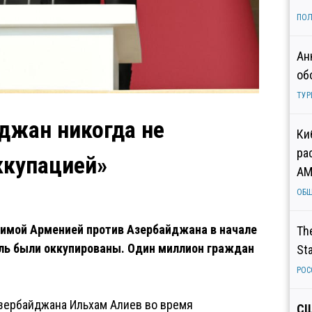
ПОЛ
Ан
об
ТУР
джан никогда не
Ки
ра
ккупацией»
AM
ОБ
одимой Арменией против Азербайджана в начале
Th
ель были оккупированы. Один миллион граждан
St
РОС
Азербайджана Ильхам Алиев во время
СШ