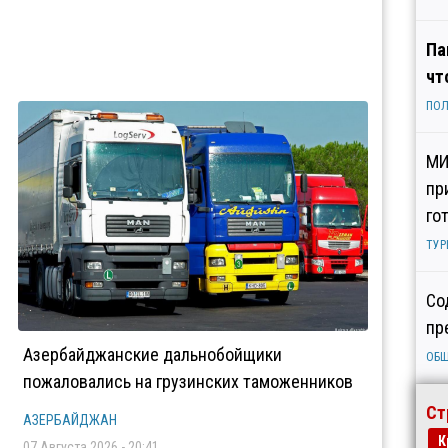
Па
чт
ПОЛ
МИ
пр
го
ТУР
Со
пр
Азербайджанские дальнобойщики
ОБ
пожаловались на грузинских таможенников
Ст
АЗЕРБАЙДЖАН
К
07 Августа 2026 - 20:41