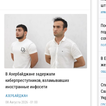
шт
ИРА
По
по
со
ПОЛ
В 
же
ОБ
В Азербайджане задержали
киберпреступников, взламывавших
Сп
иностранные инфосети
Са
АЗЕРБАЙДЖАН
Ук
08 Августа 2026 - 01:00
ГРУ