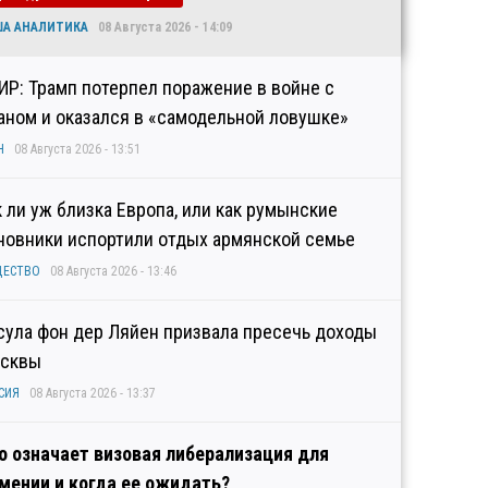
ША АНАЛИТИКА
08 Августа 2026 - 14:09
ИР: Трамп потерпел поражение в войне с
аном и оказался в «самодельной ловушке»
Н
08 Августа 2026 - 13:51
к ли уж близка Европа, или как румынские
новники испортили отдых армянской семье
ЩЕСТВО
08 Августа 2026 - 13:46
сула фон дер Ляйен призвала пресечь доходы
сквы
СИЯ
08 Августа 2026 - 13:37
о означает визовая либерализация для
мении и когда ее ожидать?