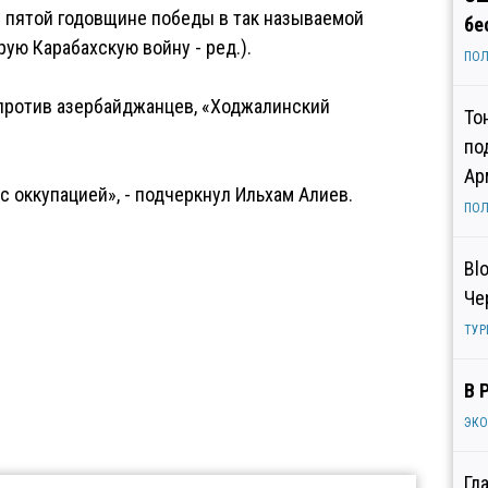
 пятой годовщине победы в так называемой
бе
ую Карабахскую войну - ред.).
ПОЛ
 против азербайджанцев, «Ходжалинский
То
по
Ар
 оккупацией», - подчеркнул Ильхам Алиев.
ПОЛ
Bl
Че
ТУР
В 
ЭК
Гл