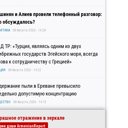
шинян и Алиев провели телефонный разговор:
о обсуждалось?
ИТИКА
08 Августа 2026 - 14:28
Д ТР: «Турция, являясь одним из двух
ибрежных государств Эгейского моря, всегда
това к сотрудничеству с Грецией»
ЦИЯ
08 Августа 2026 - 14:22
держание пыли в Ереване превысило
едельно допустимую концентрацию
ЩЕСТВО
08 Августа 2026 - 14:15
рашное отражение в зеркале
рик души ArmenianReport