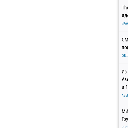
Th
яд
ИРА
СМ
по
ОБ
Из
Аз
и 
АЗЕ
МИ
Гр
РОС