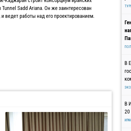
ак-Каджаран строит консорциум иранских
ТУР
 и Tunnel Sadd Ariana. Он же заинтересован
 и ведет работы над его проектированием.
Ге
на
Па
ПОЛ
В 
го
ко
ЭК
В 
20
ИРА