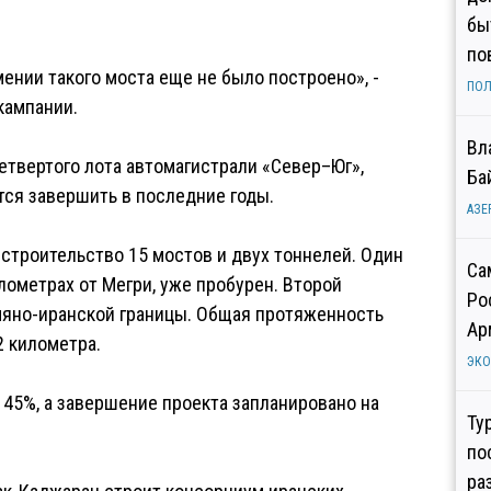
бы
по
ении такого моста еще не было построено», -
ПОЛ
ткампании.
Вл
етвертого лота автомагистрали «Север–Юг»,
Ба
тся завершить в последние годы.
АЗЕ
строительство 15 мостов и двух тоннелей. Один
Са
лометрах от Мегри, уже пробурен. Второй
Ро
мяно-иранской границы. Общая протяженность
Ар
2 километра.
ЭК
45%, а завершение проекта запланировано на
Ту
по
ра