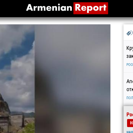
Кр
за
РОС
Аг
от
ПОЛ
Ро
Н
НА