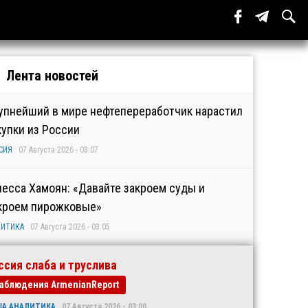
Лента новостей
упнейший в мире нефтепереработчик нарастил
купки из России
СИЯ
07 Августа 2026 - 03:07
несса Хамоян: «Давайте закроем суды и
кроем пирожковые»
ИТИКА
07 Августа 2026 - 03:05
ссия слаба и труслива
аблюдения ArmenianReport
ША АНАЛИТИКА
07 Августа 2026 - 03:00