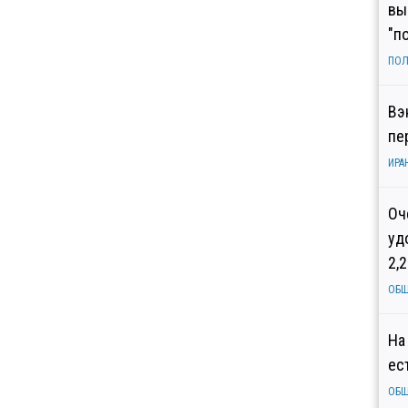
вы
"п
ПОЛ
Вэ
пе
ИРА
Оч
уд
2,
ОБ
На
ес
ОБ