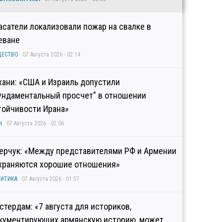
асатели локализовали пожар на свалке в
еване
ЩЕСТВО
07 Августа 2026 - 02:14
хани: «США и Израиль допустили
ундаментальный просчет" в отношении
тойчивости Ирана»
Н
07 Августа 2026 - 02:06
ерчук: «Между представителями РФ и Армении
храняются хорошие отношения»
ИТИКА
07 Августа 2026 - 01:57
стердам: «7 августа для историков,
кументирующих армянскую историю, может