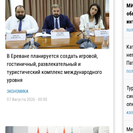
МИ
об
ин
ПОЛ
Ка
не
В Ереване планируется создать игровой,
Па
гостиничный, развлекательный и
туристический комплекс международного
ПОЛ
уровня
Ту
ЭКОНОМИКА
си
07 Августа 2026 - 00:00
оп
АЗЕ
Ме