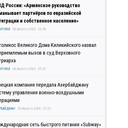
Д России: «Армянское руководство
манывает партнёров по евразийской
теграции и собственное население»
ИТИКА
06 Августа 2026 - 23:48
толикос Великого Дома Киликийского назвал
приемлемым вызов в суд Верховного
триарха
ИТИКА
06 Августа 2026 - 23:33
рецкая компания передала Азербайджану
стему управления военно-воздушными
ерациями
РБАЙДЖАН
06 Августа 2026 - 23:22
ждународная сеть быстрого питания «Subway»