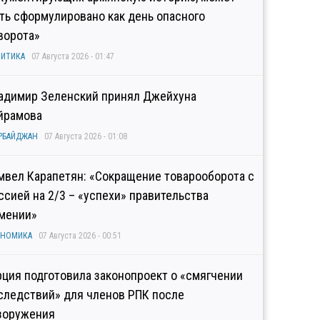
ть сформулировано как день опасного
ворота»
ИТИКА
07 Августа 2026 - 01:47
адимир Зеленский принял Джейхуна
йрамова
РБАЙДЖАН
07 Августа 2026 - 01:08
мвел Карапетян: «Сокращение товарооборота с
ссией на 2/3 – «успехи» правительства
мении»
ОНОМИКА
07 Августа 2026 - 00:51
рция подготовила законопроект о «смягчении
следствий» для членов РПК после
зоружения