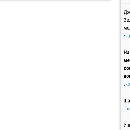
Дж
Зе
ме
АЗЕ
На
ме
со
во
ЭК
Ша
ПОЛ
Иш