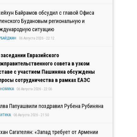
ейхун Байрамов обсудил с главой Офиса
ленского Будановым региональную и
ждународную ситуацию
РБАЙДЖАН
06 Августа 2026 - 22:12
 заседании Евразийского
жправительственного совета в узком
ставе с участием Пашиняна обсуждены
просы сотрудничества в рамках ЕАЭС
ОНОМИКА
06 Августа 2026 - 22:06
лва Папуашвили поздравил Рубена Рубиняна
ИТИКА
06 Августа 2026 - 21:50
хан Сагателян: «Запад требует от Армении