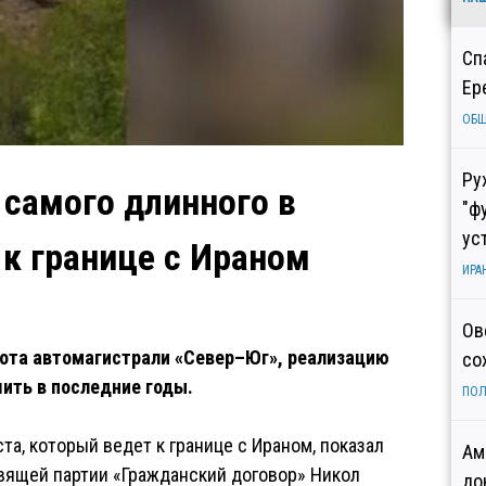
Сп
Ер
ОБ
Ру
самого длинного в
"ф
ус
 к границе с Ираном
ИРА
Ов
лота автомагистрали «Север–Юг», реализацию
со
ить в последние годы.
ПОЛ
а, который ведет к границе с Ираном, показал
Ам
вящей партии «Гражданский договор» Никол
до