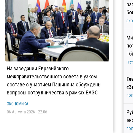
ра
бо
ЭК
Ми
по
Тб
ГРУ
На заседании Евразийского
межправительственного совета в узком
Гл
составе с участием Пашиняна обсуждены
«З
вопросы сотрудничества в рамках ЕАЭС
ПОЛ
ЭКОНОМИКА
Ру
06 Августа 2026 - 22:06
эк
ПОЛ