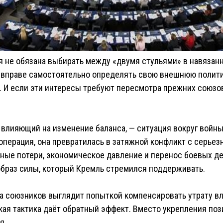
 не обязана выбирать между «двумя стульями» в навязанн
 вправе самостоятельно определять свою внешнюю политик
. И если эти интересы требуют пересмотра прежних союзо
влияющий на изменение баланса, — ситуация вокруг войны
операция, она превратилась в затяжной конфликт с серье
ьные потери, экономическое давление и перенос боевых д
браз силы, который Кремль стремился поддерживать.
а союзников выглядит попыткой компенсировать утрату вл
кая тактика даёт обратный эффект. Вместо укрепления поз
я.