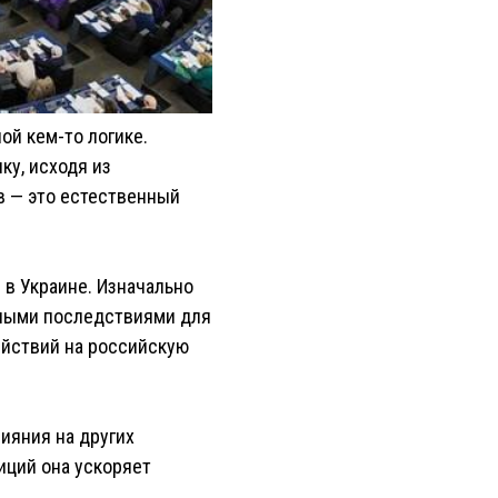
ой кем-то логике.
у, исходя из
в — это естественный
 в Украине. Изначально
зными последствиями для
ействий на российскую
ияния на других
иций она ускоряет