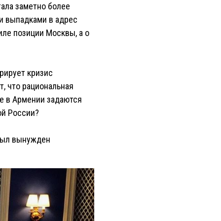
тала заметно более
и выпадками в адрес
ле позиции Москвы, а о
рирует кризис
т, что рациональная
ие в Армении задаются
ой России?
 был вынужден