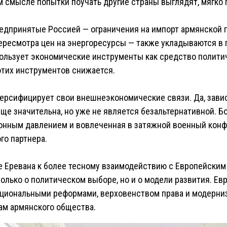
м смысле попытки поучать другие страны выглядят, мягко 
едпринятые Россией — ограничения на импорт армянской 
ересмотра цен на энергоресурсы — также укладываются в 
ользует экономические инструменты как средство полити
этих инструментов снижается.
ерсифицирует свои внешнеэкономические связи. Да, зави
ще значительна, но уже не является безальтернативной. Бо
онным давлением и вовлеченная в затяжной военный конфл
го партнера.
е Еревана к более тесному взаимодействию с Европейски
только о политическом выборе, но и о модели развития. Ев
уциональными реформами, верховенством права и модерни
сам армянского общества.