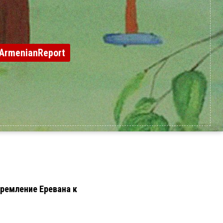
ArmenianReport
тремление Еревана к