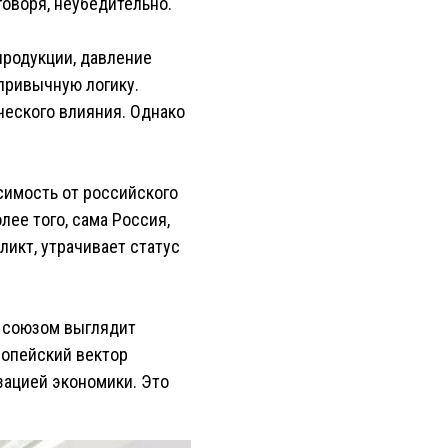
говоря, неубедительно.
продукции, давление
привычную логику.
ческого влияния. Однако
симость от российского
лее того, сама Россия,
икт, утрачивает статус
м союзом выглядит
ропейский вектор
зацией экономики. Это