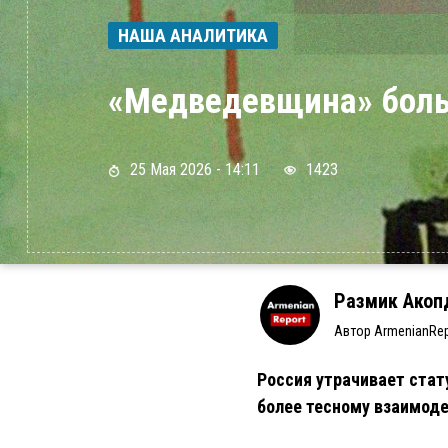
НАША АНАЛИТИКА
«Медведевщина» бол
25 Мая 2026 - 14:11
1423
Размик Акоп
Автор ArmenianRep
Россия утрачивает стат
более тесному взаимод