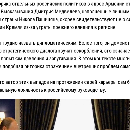
орика отдельных российских политиков в адрес Армении с
. Высказывания Дмитрия Медведева, наполненные личным
страны Никола Пашиняна, скорее свидетельствуют не о си
и Кремля из-за утраты прежнего влияния в регионе.
трудно назвать дипломатическим. Более того, он демонст
о стратегического диалога звучат оскорбления, это означае
 попыткам давления и запугивания. В этом контексте мног
ли подобная риторика отражением внутренних проблем сам
что автор этих выпадов на протяжении своей карьеры сам
альную лояльность к российскому руководству.