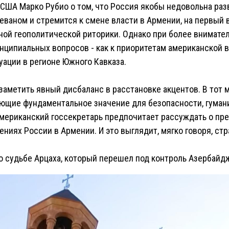
 США Марко Рубио о том, что Россия якобы недовольна ра
ваном и стремится к смене власти в Армении, на первый 
ной геополитической риторики. Однако при более внимате
ципиальных вопросов - как к приоритетам американской вн
ации в регионе Южного Кавказа.
 заметить явный дисбаланс в расстановке акцентов. В тот м
ющие фундаментальное значение для безопасности, гуман
американский госсекретарь предпочитает рассуждать о пр
ниях России в Армении. И это выглядит, мягко говоря, стр
о судьбе Арцаха, который перешел под контроль Азербайд