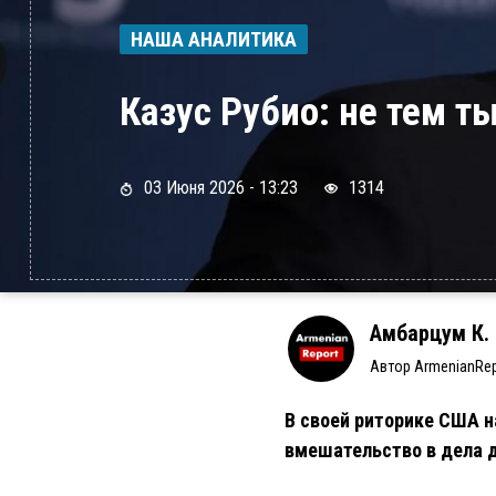
НАША АНАЛИТИКА
Казус Рубио: не тем т
03 Июня 2026 - 13:23
1314
Амбарцум К.
Автор ArmenianRep
В своей риторике США н
вмешательство в дела д