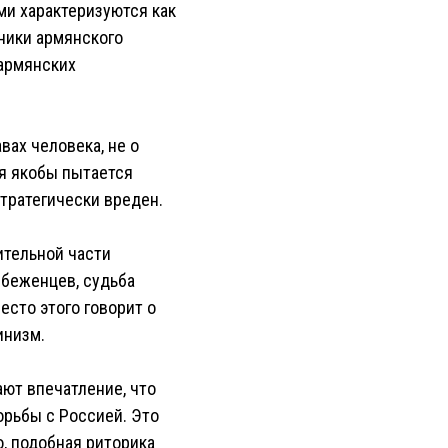
ми характеризуются как
тники армянского
 армянских
вах человека, не о
я якобы пытается
тратегически вреден.
ительной части
 беженцев, судьба
есто этого говорит о
инизм.
ют впечатление, что
орьбы с Россией. Это
, подобная риторика