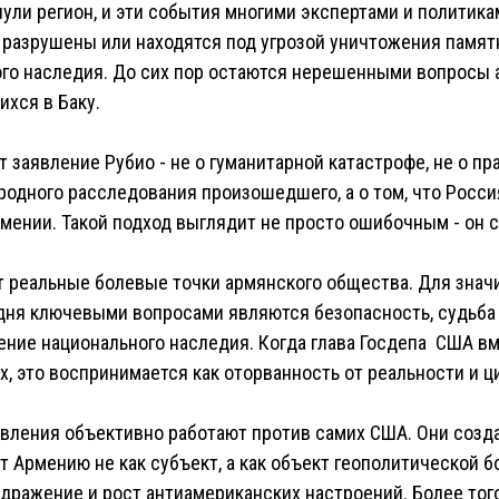
ули регион, и эти события многими экспертами и политика
и разрушены или находятся под угрозой уничтожения памя
ного наследия. До сих пор остаются нерешенными вопросы
хся в Баку.
т заявление Рубио - не о гуманитарной катастрофе, не о пра
одного расследования произошедшего, а о том, что Росси
мении. Такой подход выглядит не просто ошибочным - он с
т реальные болевые точки армянского общества. Для знач
дня ключевыми вопросами являются безопасность, судьба
ние национального наследия. Когда глава Госдепа США вм
х, это воспринимается как оторванность от реальности и ц
вления объективно работают против самих США. Они созда
 Армению не как субъект, а как объект геополитической б
ражение и рост антиамериканских настроений. Более того