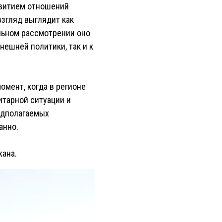
звитием отношений
взгляд выглядит как
льном рассмотрении оно
ешней политики, так и к
омент, когда в регионе
итарной ситуации и
едполагаемых
анно.
жана.