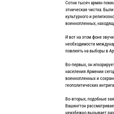
Сотни тысяч армян покин
этническая чистка. Был
культурного и религиоз
военнопленных, находящи
И вот на этом фоне звучи
необходимости междунар
повлиять на выборы в Ар
Во-первых, он игнорируе
населения Армении сего
военнопленных и сохране
геополитических интрига
Во-вторых, подобные зая
Вашингтон рассматривает
неизбежно вызывает разд