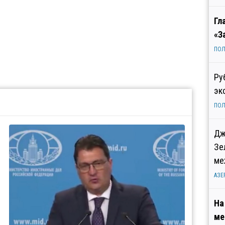
Гл
«З
ПОЛ
Ру
эк
ПОЛ
Дж
Зе
ме
АЗЕ
На
ме