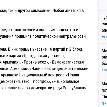
ПОЛ
ске, так и другой символики. Любая агитация в
Ту
си
следить как за своим внешним видом, так и
оп
ушения принципа политической нейтральности.
АЗЕ
я. В них примут участие 16 партий и 2 блока.
Ме
акже партии «Гражданский договор»,
ра
 Армения», «Против всех», «Демократическая
бо
енная Армения», «Национально-демократический
ЭК
 Армянский национальный конгресс, «Новая
Демократия, закон, порядок», «Национальное
Ми
Союз защитников демократии ради Республики».
по
Тб
ГРУ