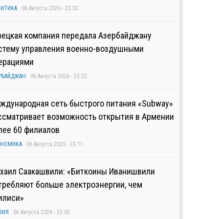
ИТИКА
06 Августа 2026 - 23:33
рецкая компания передала Азербайджану
стему управления военно-воздушными
ерациями
РБАЙДЖАН
06 Августа 2026 - 23:22
ждународная сеть быстрого питания «Subway»
ссматривает возможность открытия в Армении
лее 60 филиалов
ОНОМИКА
06 Августа 2026 - 23:11
хаил Саакашвили: «Биткоины Иванишвили
требляют больше электроэнергии, чем
илиси»
ЗИЯ
06 Августа 2026 - 23:03