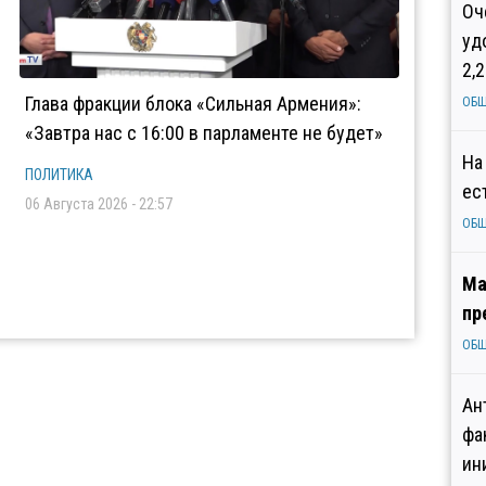
Оч
уд
2,
Глава фракции блока «Сильная Армения»:
ОБ
«Завтра нас с 16:00 в парламенте не будет»
На
ПОЛИТИКА
ес
06 Августа 2026 - 22:57
ОБ
Ма
пр
ОБ
Ан
фа
ин