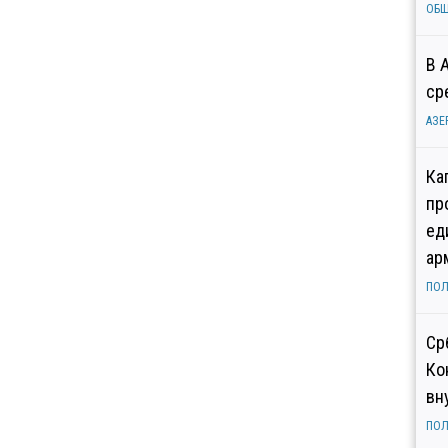
ОБ
В 
ср
АЗЕ
Ка
пр
ед
ар
ПОЛ
Ср
Ко
вн
ПОЛ