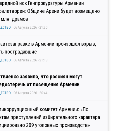
ередной иск Генпрокуратуры Армении
овлетворен: Общине Арени будет возмещено
2 млн. драмов
ЩЕСТВО
06 Августа 2026 - 21:30
 автозаправке в Армении произошёл взрыв,
ть пострадавшие
ЩЕСТВО
06 Августа 2026 - 21:18
твиенко заявила, что россиян могут
едостеречь от посещения Армении
ЩЕСТВО
06 Августа 2026 - 20:44
тикоррупционный комитет Армении: «По
ктам преступлений избирательного характера
ициировано 209 уголовных производств»