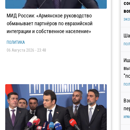
со
во
МИД России: «Армянское руководство
ЭК
обманывает партнёров по евразийской
интеграции и собственное население»
Ша
ПОЛИТИКА
ПОЛ
06 Августа 2026 - 23:48
Иш
вы
"п
ПОЛ
Вэ
пе
ИРА