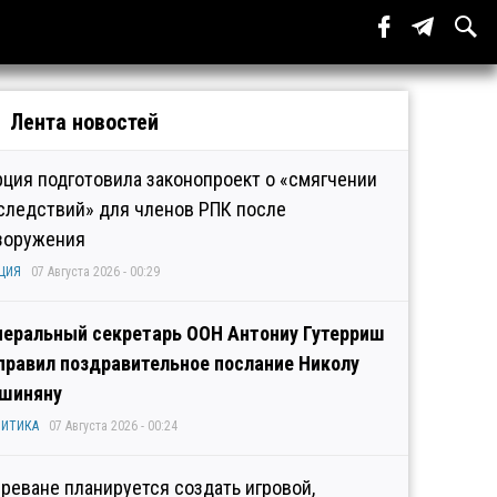
Лента новостей
рция подготовила законопроект о «смягчении
следствий» для членов РПК после
зоружения
ЦИЯ
07 Августа 2026 - 00:29
неральный секретарь ООН Антониу Гутерриш
правил поздравительное послание Николу
шиняну
ИТИКА
07 Августа 2026 - 00:24
Ереване планируется создать игровой,