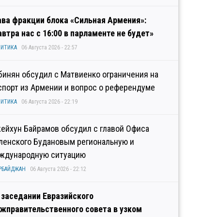
ава фракции блока «Сильная Армения»:
автра нас с 16:00 в парламенте не будет»
ИТИКА
06 Августа 2026 - 22:57
бинян обсудил с Матвиенко ограничения на
спорт из Армении и вопрос о референдуме
ИТИКА
06 Августа 2026 - 22:19
ейхун Байрамов обсудил с главой Офиса
ленского Будановым региональную и
ждународную ситуацию
РБАЙДЖАН
06 Августа 2026 - 22:12
 заседании Евразийского
жправительственного совета в узком