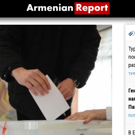
Ту
по
ра
ТУР
Ге
на
Па
ПОЛ
В 