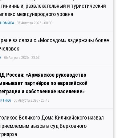
стиничный, развлекательный и туристический
мплекс международного уровня
ОНОМИКА
07 Августа 2026 - 00:00
Иране за связи с «Моссадом» задержаны более
 человек
Н
06 Августа 2026 - 23:53
Д России: «Армянское руководство
манывает партнёров по евразийской
теграции и собственное население»
ИТИКА
06 Августа 2026 - 23:48
толикос Великого Дома Киликийского назвал
приемлемым вызов в суд Верховного
триарха