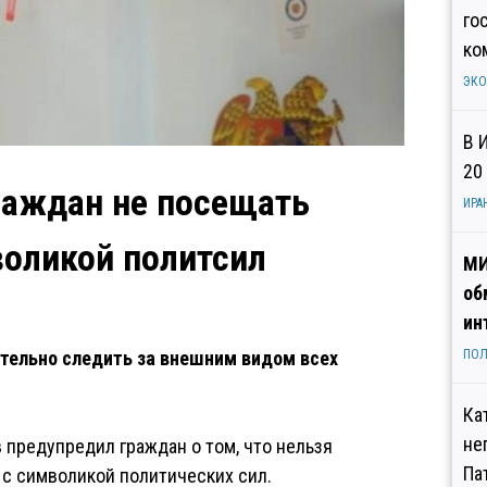
го
ко
ЭК
В 
20
раждан не посещать
ИРА
воликой политсил
МИ
об
ин
тельно следить за внешним видом всех
ПОЛ
Ка
не
предупредил граждан о том, что нельзя
Па
 с символикой политических сил.