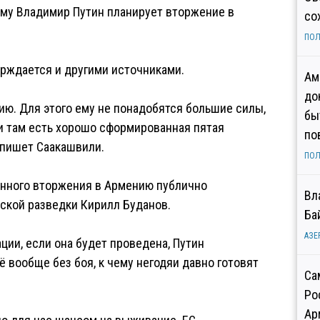
тому Владимир Путин планирует вторжение в
со
ПОЛ
рждается и другими источниками.
Ам
до
ию. Для этого ему не понадобятся большие силы,
бы
и там есть хорошо сформированная пятая
по
 пишет Саакашвили.
ПОЛ
енного вторжения в Армению публично
Вл
инской разведки Кирилл Буданов.
Ба
АЗЕ
ции, если она будет проведена, Путин
ё вообще без боя, к чему негодяи давно готовят
Са
Ро
Ар