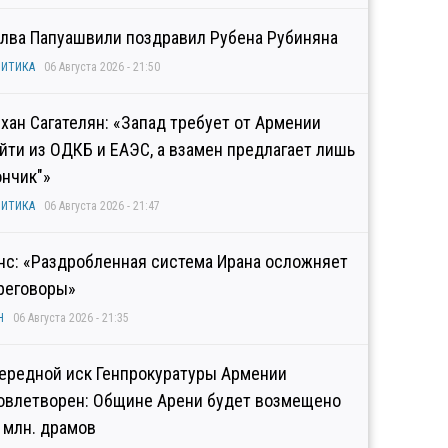
лва Папуашвили поздравил Рубена Рубиняна
ИТИКА
06 Августа 2026 - 21:50
хан Сагателян: «Запад требует от Армении
йти из ОДКБ и ЕАЭС, а взамен предлагает лишь
ончик"»
ИТИКА
06 Августа 2026 - 21:47
нс: «Раздробленная система Ирана осложняет
реговоры»
Н
06 Августа 2026 - 21:35
ередной иск Генпрокуратуры Армении
овлетворен: Общине Арени будет возмещено
2 млн. драмов