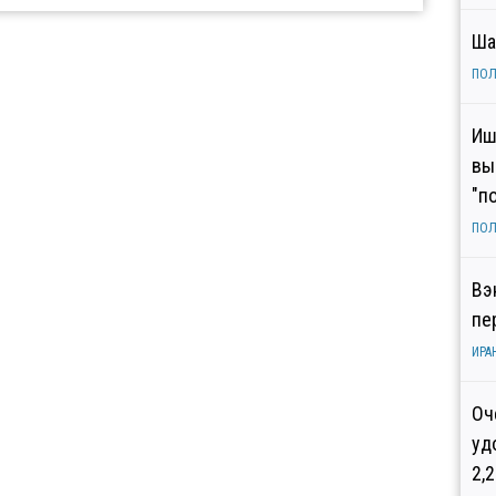
Ша
ПОЛ
Иш
вы
"п
ПОЛ
Вэ
пе
ИРА
Оч
уд
2,