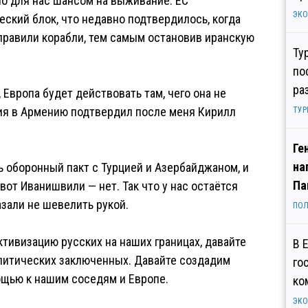
ло для нас шансом на выживание. ЕС
ЭК
ский блок, что недавно подтвердилось, когда
аправили корабли, тем самым остановив иранскую
Ту
по
ра
 Европа будет действовать там, чего она не
ния в Армению подтвердил после меня Кирилл
ТУР
Ге
на
ь оборонный пакт с Турцией и Азербайджаном, и
Па
 вот Иванишвили — нет. Так что у нас остаётся
азали не шевелить рукой.
ПОЛ
ктивизацию русских на наших границах, давайте
В 
литических заключенных. Давайте создадим
го
ощью к нашим соседям и Европе.
ко
ЭК