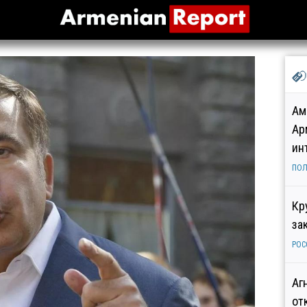
Ам
Ар
ин
ПОЛ
Кр
за
РОС
Аг
от