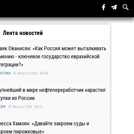
Лента новостей
аяк Ованисян: «Как Россия может выталкивать
мению - ключевое государство евразийской
теграции?»
ИТИКА
07 Августа 2026 - 04:00
упнейший в мире нефтепереработчик нарастил
купки из России
СИЯ
07 Августа 2026 - 03:07
несса Хамоян: «Давайте закроем суды и
кроем пирожковые»