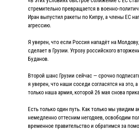
«В этих условиях быстрое сближение с ЕС ста
стремительно превращается в военно-политиче
Иран выпустил ракеты по Кипру, а члены ЕС н
агрессию.
Я уверен, что если Россия нападёт на Молдову,
сделает в Грузии. Угрозу российского вторже
Буданов.
Второй шанс Грузии сейчас — срочно подписат
я уверен, что наши соседи согласятся на это, а
только наша армия, которой 26 мая снова прик
Есть только один путь. Как только мы увидим а
немедленно оттесним негодяев, освободим по
временное правительство и обратимся за пом