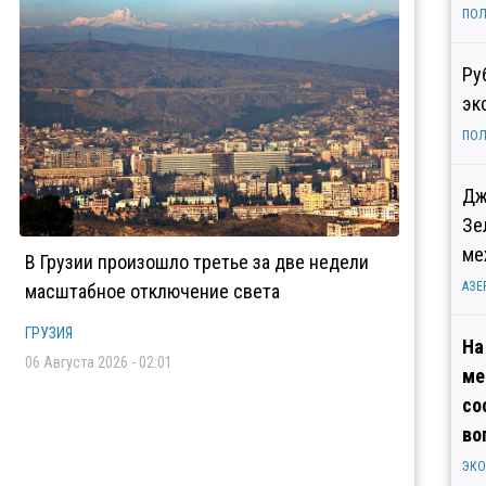
ПОЛ
Ру
эк
ПОЛ
Дж
Зе
ме
В Грузии произошло третье за две недели
АЗЕ
масштабное отключение света
ГРУЗИЯ
На
06 Августа 2026 - 02:01
ме
со
во
ЭК