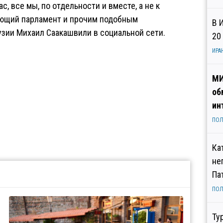
, все мы, по отдельности и вместе, а не к
ющий парламент и прочим подобным
В 
узии Михаил Саакашвили в социальной сети.
20
ИРА
МИ
об
ин
ПОЛ
Ка
не
Па
ПОЛ
Ту