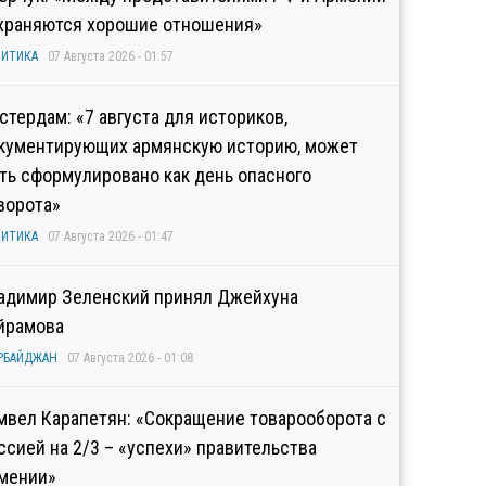
храняются хорошие отношения»
ИТИКА
07 Августа 2026 - 01:57
стердам: «7 августа для историков,
кументирующих армянскую историю, может
ть сформулировано как день опасного
ворота»
ИТИКА
07 Августа 2026 - 01:47
адимир Зеленский принял Джейхуна
йрамова
РБАЙДЖАН
07 Августа 2026 - 01:08
мвел Карапетян: «Сокращение товарооборота с
ссией на 2/3 – «успехи» правительства
мении»