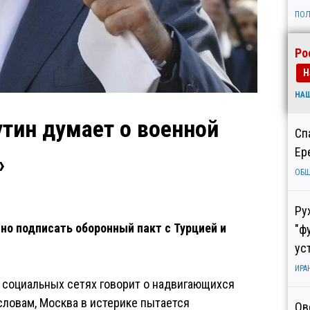
ПОЛ
Ро
Н
НА
тин думает о военной
Сп
Ер
»
ОБ
Ру
но подписать оборонный пакт с Турцией и
"ф
ус
ИРА
 социальных сетях говорит о надвигающихся
 словам, Москва в истерике пытается
Ов