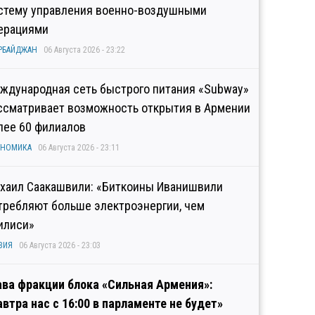
стему управления военно-воздушными
ерациями
РБАЙДЖАН
06 Августа 2026 - 23:22
ждународная сеть быстрого питания «Subway»
ссматривает возможность открытия в Армении
лее 60 филиалов
ОНОМИКА
06 Августа 2026 - 23:11
хаил Саакашвили: «Биткоины Иванишвили
требляют больше электроэнергии, чем
илиси»
ЗИЯ
06 Августа 2026 - 23:03
ава фракции блока «Сильная Армения»:
автра нас с 16:00 в парламенте не будет»