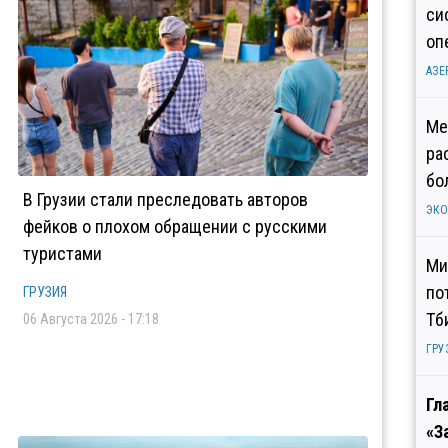
си
оп
АЗЕ
Ме
ра
бо
В Грузии стали преследовать авторов
ЭК
фейков о плохом обращении с русскими
туристами
Ми
по
ГРУЗИЯ
Тб
06 Августа 2026 - 17:18
ГРУ
Гл
«З