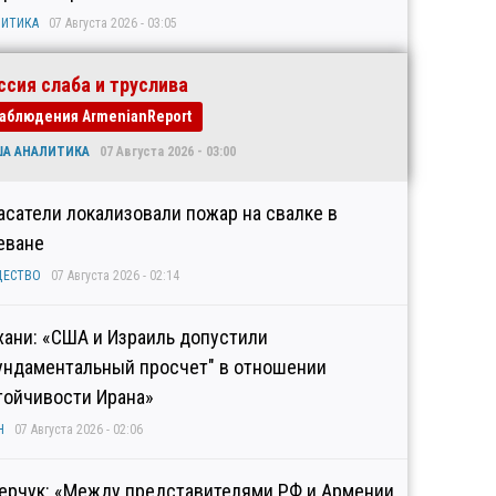
ИТИКА
07 Августа 2026 - 03:05
ссия слаба и труслива
аблюдения ArmenianReport
ША АНАЛИТИКА
07 Августа 2026 - 03:00
асатели локализовали пожар на свалке в
еване
ЩЕСТВО
07 Августа 2026 - 02:14
хани: «США и Израиль допустили
ундаментальный просчет" в отношении
тойчивости Ирана»
Н
07 Августа 2026 - 02:06
ерчук: «Между представителями РФ и Армении