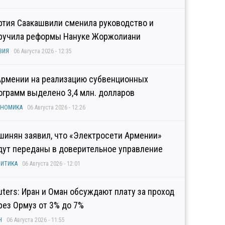
ртия Саакашвили сменила руководство и
ручила реформы Нануке Жоржолиани
ЗИЯ
06 Августа 2026 - 12:35
Армении на реализацию субвенционных
ограмм выделено 3,4 млн. долларов
ОНОМИКА
06 Августа 2026 - 12:26
шинян заявил, что «Электросети Армении»
дут переданы в доверительное управление
ИТИКА
06 Августа 2026 - 12:01
uters: Иран и Оман обсуждают плату за проход
рез Ормуз от 3% до 7%
Н
06 Августа 2026 - 11:55