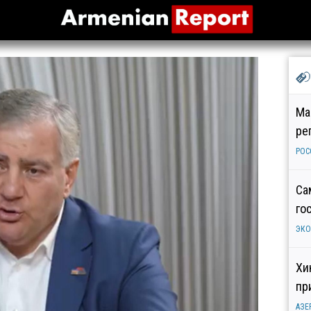
Ма
ре
РОС
Са
го
ЭК
Хи
пр
АЗЕ