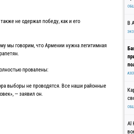
ОБ
акже не одержал победу, как и его
В 
ЭК
ому мы говорим, что Армении нужна легитимная
Ба
рапетян.
пр
по
полностью провалены:
АЗЕ
ора выборы не проводятся. Все наши районные
Ка
век», — заявил он.
св
ОБ
Al
во