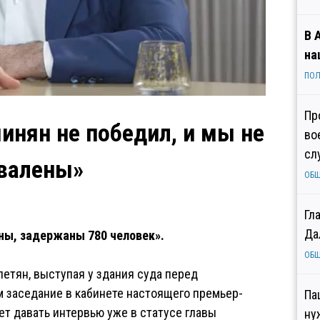
В 
на
ПОЛ
Пр
инян не победил, и мы не
во
сл
валены»
ОБ
Гл
Да
ны, задержаны 780 человек».
ОБ
етян, выступая у здания суда перед
м заседание в кабинете настоящего премьер-
Па
ет давать интервью уже в статусе главы
ну