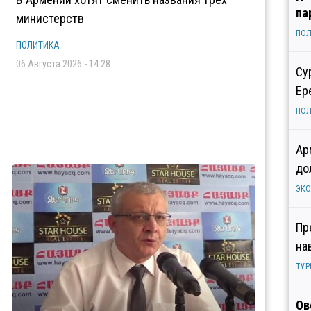
па
министерств
ПОЛ
ПОЛИТИКА
06 Августа 2026 - 14:28
Су
Ер
ПОЛ
Ар
до
ЭК
Пр
на
ТУР
Ов