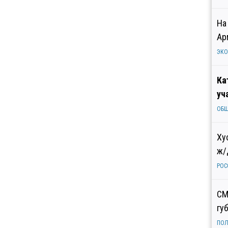
На
Ар
ЭК
Ка
уч
ОБ
Ху
ж/
РОС
СМ
гу
ПОЛ