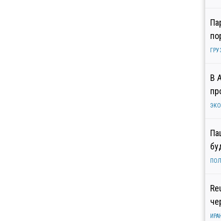
Па
по
ГРУ
В 
пр
ЭК
Па
бу
ПОЛ
Re
че
ИРА