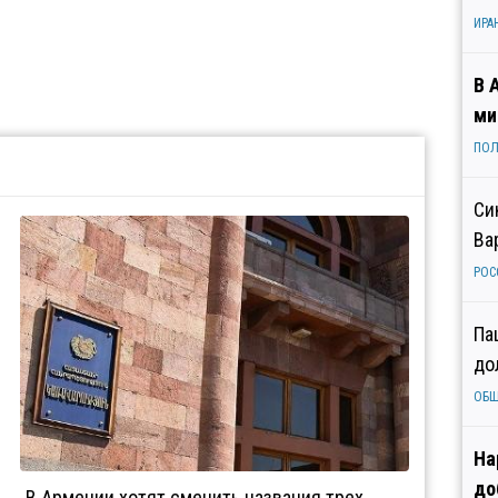
ИРА
В 
ми
ПОЛ
Си
Ва
РОС
Па
до
ОБ
На
до
В Армении хотят сменить названия трех