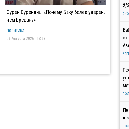
2/
Сурен Суренянц: «Почему Баку более уверен,
ЭК
чем Ереван?»
Ба
ПОЛИТИКА
ст
06 Августа 2026 - 13:58
Аз
АЗЕ
По
ус
ме
ПОЛ
Па
в 
ПОЛ