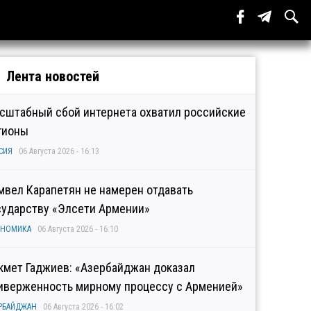
Лента новостей
сштабный сбой интернета охватил российские
гионы
СИЯ
06 Августа 2026 - 16:13
мвел Карапетян не намерен отдавать
сударству «Элсети Армении»
ОНОМИКА
06 Августа 2026 - 16:10
кмет Гаджиев: «Азербайджан доказал
иверженность мирному процессу с Арменией»
РБАЙДЖАН
06 Августа 2026 - 16:02