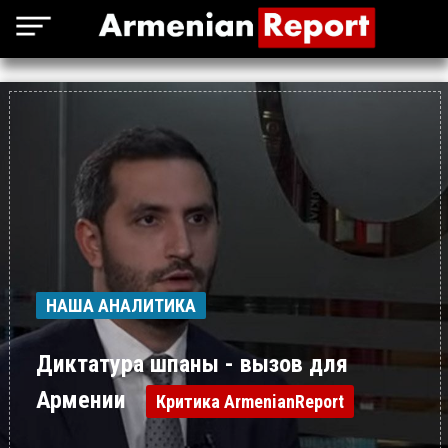
НАША АНАЛИТИКА
Диктатура шпаны - вызов для
Армении
Критика ArmenianReport