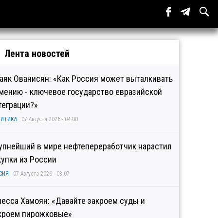
Лента новостей
аяк Ованисян: «Как Россия может выталкивать
мению - ключевое государство евразийской
теграции?»
ИТИКА
07 Августа 2026 - 04:00
упнейший в мире нефтепереработчик нарастил
купки из России
СИЯ
07 Августа 2026 - 03:07
несса Хамоян: «Давайте закроем суды и
кроем пирожковые»