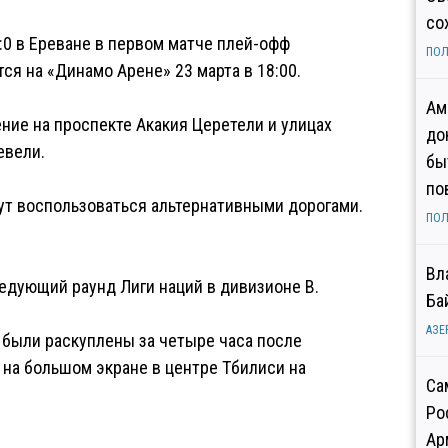
со
:0 в Ереване в первом матче плей-офф
ПОЛ
ся на «Динамо Арене» 23 марта в 18:00.
Ам
ние на проспекте Акакия Церетели и улицах
до
евели.
бы
по
ут воспользоваться альтернативными дорогами.
ПОЛ
Вл
едующий раунд Лиги наций в дивизионе B.
Ба
АЗЕ
е были раскуплены за четыре часа после
 на большом экране в центре Тбилиси на
Са
Ро
Ар