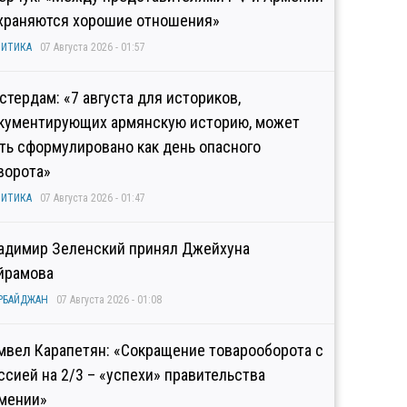
храняются хорошие отношения»
ИТИКА
07 Августа 2026 - 01:57
стердам: «7 августа для историков,
кументирующих армянскую историю, может
ть сформулировано как день опасного
ворота»
ИТИКА
07 Августа 2026 - 01:47
адимир Зеленский принял Джейхуна
йрамова
РБАЙДЖАН
07 Августа 2026 - 01:08
мвел Карапетян: «Сокращение товарооборота с
ссией на 2/3 – «успехи» правительства
мении»