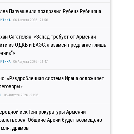
лва Папуашвили поздравил Рубена Рубиняна
ИТИКА
06 Августа 2026 - 21:50
хан Сагателян: «Запад требует от Армении
йти из ОДКБ и ЕАЭС, а взамен предлагает лишь
ончик"»
ИТИКА
06 Августа 2026 - 21:47
нс: «Раздробленная система Ирана осложняет
реговоры»
Н
06 Августа 2026 - 21:35
ередной иск Генпрокуратуры Армении
овлетворен: Общине Арени будет возмещено
2 млн. драмов