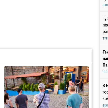
ЭК
Ту
по
ра
ТУР
Ге
на
Па
ПОЛ
В 
го
ко
ЭК