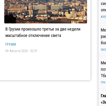
си
оп
АЗЕ
В Грузии произошло третье за две недели
Ме
масштабное отключение света
ра
бо
ГРУЗИЯ
ЭК
06 Августа 2026 - 02:01
Ми
по
Тб
ГРУ
Гл
«З