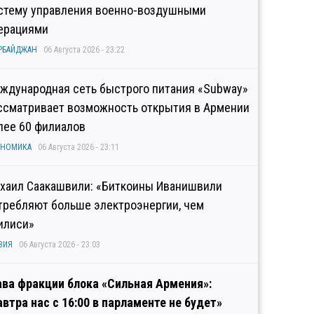
стему управления военно-воздушными
ерациями
РБАЙДЖАН
06 Августа 2026 - 23:22
ждународная сеть быстрого питания «Subway»
ссматривает возможность открытия в Армении
лее 60 филиалов
ОНОМИКА
06 Августа 2026 - 23:11
хаил Саакашвили: «Биткоины Иванишвили
требляют больше электроэнергии, чем
илиси»
ЗИЯ
06 Августа 2026 - 23:03
ава фракции блока «Сильная Армения»:
автра нас с 16:00 в парламенте не будет»