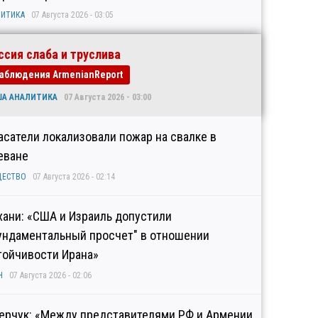
ИТИКА
07 Августа 2026 - 03:05
ссия слаба и труслива
аблюдения ArmenianReport
ША АНАЛИТИКА
07 Августа 2026 - 03:00
асатели локализовали пожар на свалке в
еване
ЩЕСТВО
07 Августа 2026 - 02:14
хани: «США и Израиль допустили
ундаментальный просчет" в отношении
тойчивости Ирана»
Н
07 Августа 2026 - 02:06
ерчук: «Между представителями РФ и Армении