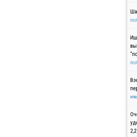
Ша
ПОЛ
Иш
вы
"п
ПОЛ
Вэ
пе
ИРА
Оч
уд
2,