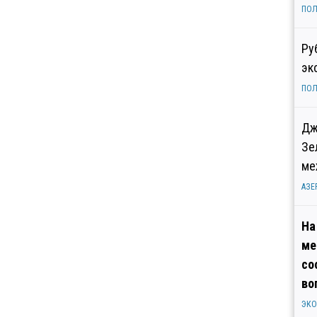
ПОЛ
Ру
эк
ПОЛ
Дж
Зе
ме
АЗЕ
На
ме
со
во
ЭК