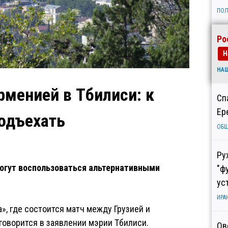
ПОЛ
Ро
Н
НА
рменией в Тбилиси: к
Сп
Ер
подъехать
ОБ
Ру
огут воспользоваться альтернативными
"ф
ус
ИРА
», где состоится матч между Грузией и
говорится в заявлении мэрии Тбилиси.
Ов