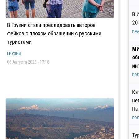
В 
20
В Грузии стали преследовать авторов
ИРА
фейков о плохом обращении с русскими
туристами
МИ
ГРУЗИЯ
об
06 Августа 2026 - 17:18
ин
ПОЛ
Ка
не
Па
ПОЛ
Ту