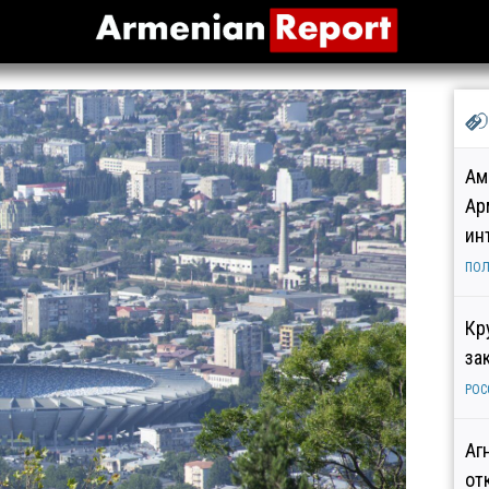
Ам
Ар
ин
ПОЛ
Кр
за
РОС
Аг
от