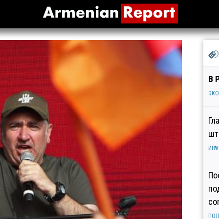
В 
ЭК
Гл
шт
ИРА
По
по
со
ПОЛ