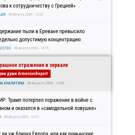
това к сотрудничеству с Грецией»
ЦИЯ
08 Августа 2026 - 14:22
держание пыли в Ереване превысило
едельно допустимую концентрацию
ЩЕСТВО
08 Августа 2026 - 14:15
рашное отражение в зеркале
рик души ArmenianReport
ША АНАЛИТИКА
08 Августа 2026 - 14:09
ИР: Трамп потерпел поражение в войне с
аном и оказался в «самодельной ловушке»
Н
08 Августа 2026 - 13:51
к ли уж близка Европа, или как румынские