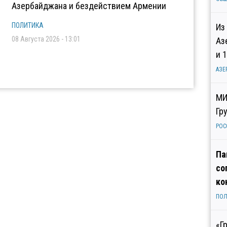
Азербайджана и бездействием Армении
ПОЛИТИКА
Из
08 Августа 2026 - 13:01
Аз
и 
АЗЕ
МИ
Гр
РОС
Па
со
ко
ПОЛ
«Г