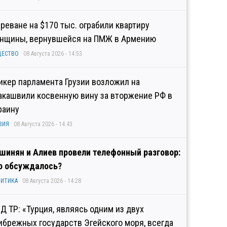
Ереване на $170 тыс. ограбили квартиру
нщины, вернувшейся на ПМЖ в Армению
ЩЕСТВО
08 Августа 2026 - 14:53
икер парламента Грузии возложил на
акашвили косвенную вину за вторжение РФ в
раину
ЗИЯ
08 Августа 2026 - 14:43
шинян и Алиев провели телефонный разговор:
о обсуждалось?
ИТИКА
08 Августа 2026 - 14:28
Д ТР: «Турция, являясь одним из двух
ибрежных государств Эгейского моря, всегда