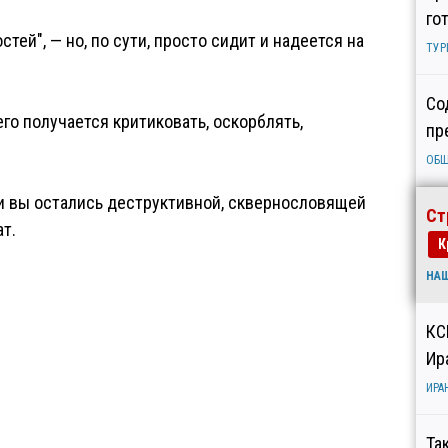
го
ей", — но, по сути, просто сидит и надеется на
ТУР
Со
го получается критиковать, оскорблять,
пр
ОБ
ти вы остались деструктивной, сквернословящей
Ст
т.
К
НА
КС
Ир
ИРА
Та