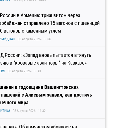
 России в Армению трианзитом через
ербайджан отправлено 15 вагонов с пшеницей
10 вагонов с каменным углем
РБАЙДЖАН
08 Августа 2026 - 11:56
Д России: «Запад вновь пытается втянуть
узию в "кровавые авантюры" на Кавказе»
СИЯ
08 Августа 2026 - 11:43
шинян к годовщине Вашингтонских
глашений с Алиевым заявил, как достичь
нечного мира
ИТИКА
08 Августа 2026 - 11:32
рапарак»: Об армянском абрикосе на