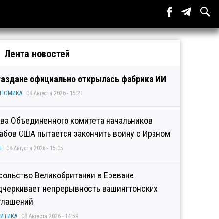
Лента новостей
Раздане официально открылась фабрика ИИ
ОНОМИКА
08 Августа 2026 - 15:21
ава Объединенного комитета начальников
абов США пытается закончить войну с Ираном
Н
08 Августа 2026 - 15:05
сольство Великобритании в Ереване
дчеркивает непрерывность вашингтонских
глашений
ИТИКА
08 Августа 2026 - 14:59