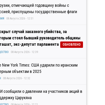
Грузии, отмечающей годовщину войны с
ссией, приспущены государственные флаги
ЗИЯ
08 Августа 2026 - 12:51
скрыт случай заказного убийства, за
торым стоял бывший руководитель общины
ташат, экс-депутат парламента
ОБНОВЛЕНО
ЩЕСТВО
08 Августа 2026 - 12:39
e New York Times: США ударили по иранским
ерным объектам в 2025
Н
08 Августа 2026 - 12:32
И сообщили о давлении на участников акций в
ддержку Царукяна
ЩЕСТВО
08 Августа 2026 - 12:21