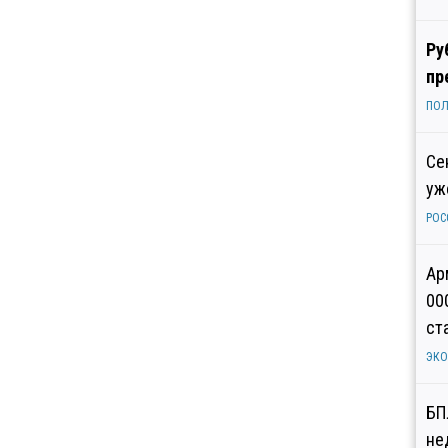
Ру
пр
ПОЛ
Се
уж
РОС
Ар
00
ст
ЭК
БП
не