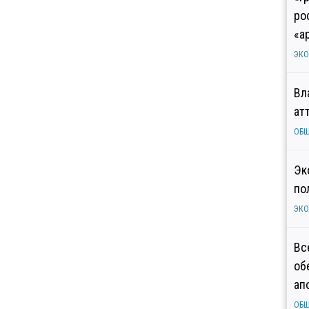
ро
«а
ЭК
Вл
ат
ОБ
Эк
по
ЭК
Вс
об
ап
ОБ