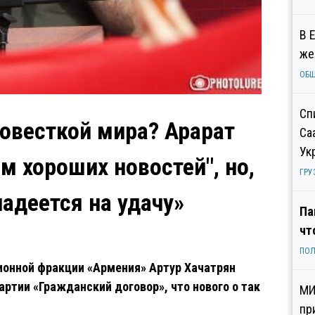
В 
же
ОБ
Сп
повесткой мира? Арарат
Са
Ук
м хороших новостей", но,
ГРУ
надеется на удачу»
Па
чт
ПОЛ
ионной фракции «Армения» Артур Хачатрян
артии «Гражданский договор», что нового о так
МИ
пр