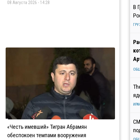
08 Августа 2026 - 14:28
В 
Ро
ГРУ
Ра
ко
Ар
ОБ
Th
яд
ИРА
СМ
«Честь имевший» Тигран Абрамян
по
обеспокоен темпами вооружения
ОБ