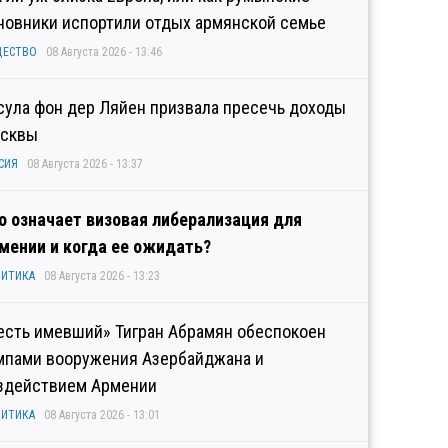
новники испортили отдых армянской семье
ЩЕСТВО
08 Августа 2026 - 13:46
сула фон дер Ляйен призвала пресечь доходы
сквы
СИЯ
08 Августа 2026 - 13:37
о означает визовая либерализация для
мении и когда ее ожидать?
ИТИКА
08 Августа 2026 - 13:23
есть имевший» Тигран Абрамян обеспокоен
мпами вооружения Азербайджана и
здействием Армении
ИТИКА
08 Августа 2026 - 13:01