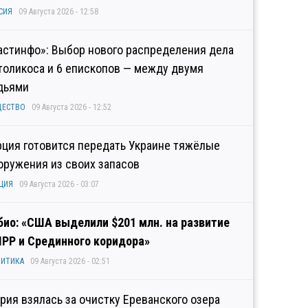
СИЯ
09 Августа 2026 - 12:58
астинфо»: Выбор нового распределения дела
толикоса и 6 епископов — между двумя
дьями
ЩЕСТВО
09 Августа 2026 - 12:52
рция готовится передать Украине тяжёлые
оружения из своих запасов
ЦИЯ
09 Августа 2026 - 03:07
био: «США выделили $201 млн. на развитие
IPP и Срединного коридора»
ИТИКА
09 Августа 2026 - 02:51
рия взялась за очистку Ереванского озера