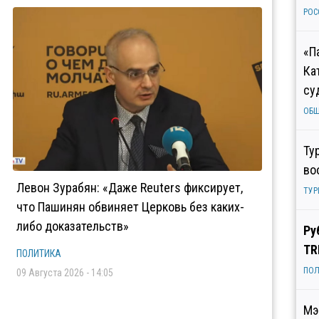
РОС
«П
Ка
су
ОБ
Ту
во
Левон Зурабян: «Даже Reuters фиксирует,
ТУР
что Пашинян обвиняет Церковь без каких-
либо доказательств»
Ру
TR
ПОЛИТИКА
ПОЛ
09 Августа 2026 - 14:05
Мэ