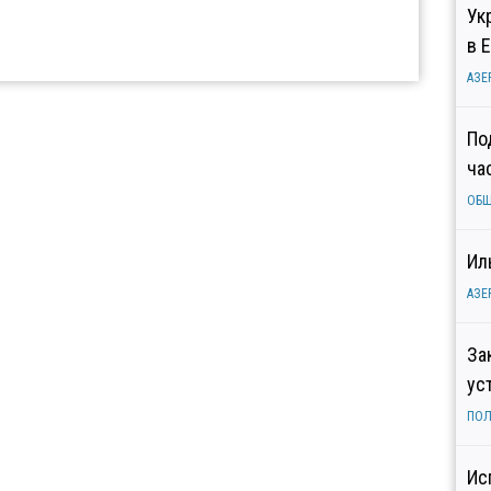
Ук
в 
АЗЕ
По
ча
ОБ
Ил
АЗЕ
За
ус
ПОЛ
Ис