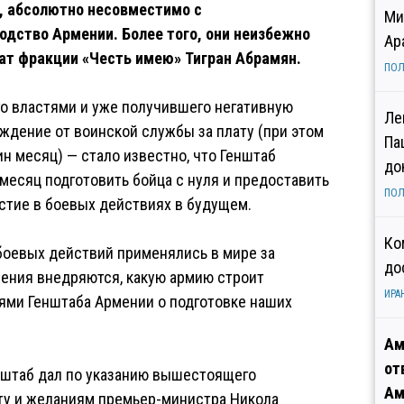
, абсолютно несовместимо с
Ми
одство Армении. Более того, они неизбежно
Ар
тат фракции «Честь имею» Тигран Абрамян.
ПОЛ
го властями и уже получившего негативную
Ле
ждение от воинской службы за плату (при этом
Па
 месяц) — стало известно, что Генштаб
до
есяц подготовить бойца с нуля и предоставить
ПОЛ
астие в боевых действиях в будущем.
Ко
 боевых действий применялись в мире за
до
шения внедряются, какую армию строит
ИРА
ями Генштаба Армении о подготовке наших
Ам
от
енштаб дал по указанию вышестоящего
Ам
кту и желаниям премьер-министра Никола