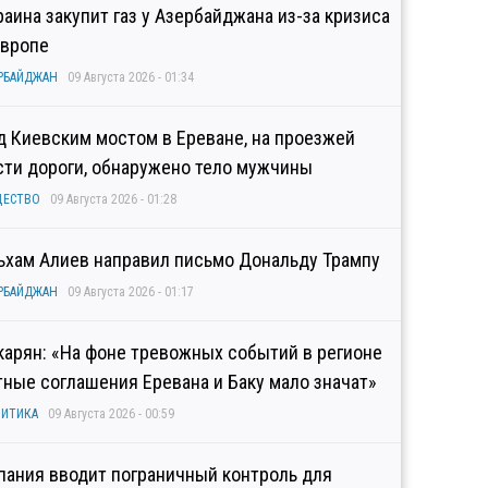
раина закупит газ у Азербайджана из-за кризиса
Европе
РБАЙДЖАН
09 Августа 2026 - 01:34
д Киевским мостом в Ереване, на проезжей
сти дороги, обнаружено тело мужчины
ЩЕСТВО
09 Августа 2026 - 01:28
ьхам Алиев направил письмо Дональду Трампу
РБАЙДЖАН
09 Августа 2026 - 01:17
карян: «На фоне тревожных событий в регионе
тные соглашения Еревана и Баку мало значат»
ИТИКА
09 Августа 2026 - 00:59
пания вводит пограничный контроль для