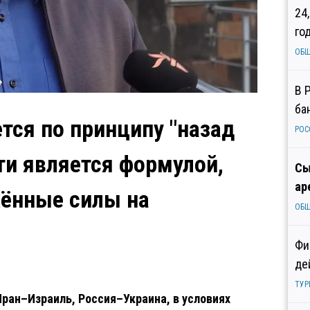
24
го
ОБ
В 
ба
тся по принципу "назад
РОС
ути является формулой,
Сы
ар
ённые силы на
ОБ
Фи
де
ТУР
Иран–Израиль, Россия–Украина, в условиях