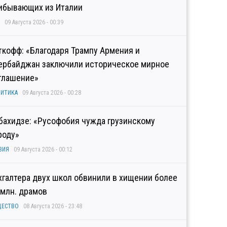
ибывающих из Италии
09 Августа 2026 - 00:39
ткофф: «Благодаря Трампу Армения и
ербайджан заключили историческое мирное
глашение»
ИТИКА
09 Августа 2026 - 00:28
бахидзе: «Русофобия чужда грузинскому
роду»
ЗИЯ
09 Августа 2026 - 00:12
хгалтера двух школ обвинили в хищении более
 млн. драмов
ЩЕСТВО
08 Августа 2026 - 23:48