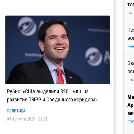
то
ОБ
Пе
во
ИРА
Эк
ос
ПОЛ
Рубио: «США выделили $201 млн. на
Ма
развитие TRIPP и Срединного коридора»
Ар
ПОЛИТИКА
ми
09 Августа 2026 - 02:51
ПОЛ