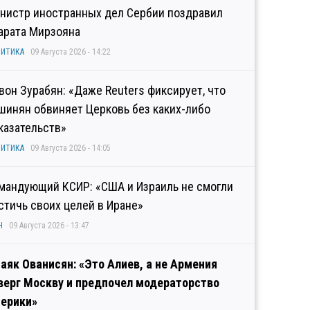
нистр иностранных дел Сербии поздравил
арата Мирзояна
ИТИКА
09 Августа 2026 - 14:22
вон Зурабян: «Даже Reuters фиксирует, что
шинян обвиняет Церковь без каких-либо
казательств»
ИТИКА
09 Августа 2026 - 14:05
мандующий КСИР: «США и Израиль не смогли
стичь своих целей в Иране»
Н
09 Августа 2026 - 13:47
аяк Ованисян: «Это Алиев, а не Армения
верг Москву и предпочел модераторство
ерики»