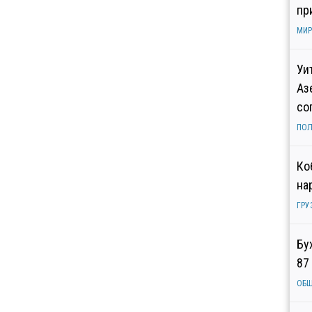
пр
МИР
Уи
Аз
со
ПОЛ
Ко
на
ГРУ
Бу
87
ОБ