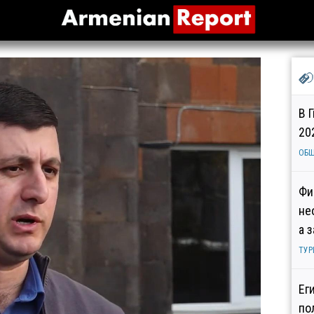
В 
20
ОБ
Фи
не
а 
ТУР
Ег
по