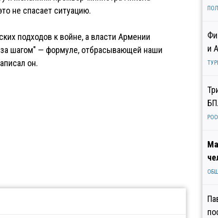
ПОЛ
это не спасает ситуацию.
Фи
ских подходов к войне, а власти Армении
и 
 за шагом" — формуле, отбрасывающей наши
аписал он.
ТУР
Тр
БП
РОС
Ма
че
ОБ
Па
по