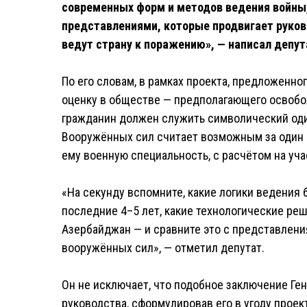
современных форм и методов ведения войны
представлениями, которые продвигает руков
ведут страну к поражению», — написал депу
По его словам, в рамках проекта, предложенно
оценку в обществе — предполагающего освобо
гражданин должен служить символический один
Вооружённых сил считает возможным за один м
ему военную специальность, с расчётом на уч
«На секунду вспомните, какие логики ведения
последние 4–5 лет, какие технологические ре
Азербайджан — и сравните это с представлени
вооружённых сил», — отметил депутат.
Он не исключает, что подобное заключение Г
руководства, сформулировав его в угоду прое