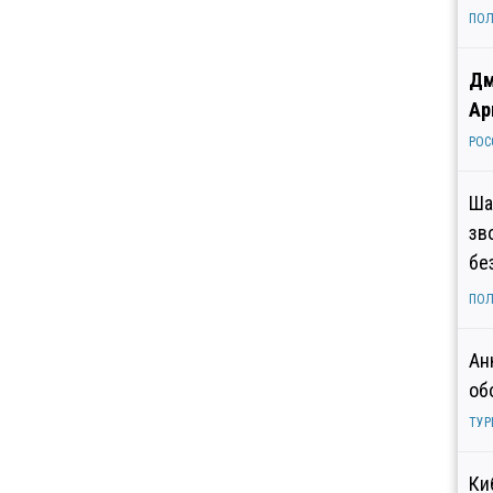
ПОЛ
Дм
Ар
РОС
Ша
зв
бе
ПОЛ
Ан
об
ТУР
Ки