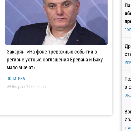
Па
об
пр
ПОЛ
Др
Закарян: «На фоне тревожных событий в
ст
регионе устные соглашения Еревана и Баку
МИР
мало значат»
По
ПОЛИТИКА
в 
09 Августа 2026 - 00:59
ОБ
Вэ
Ир
ИРА