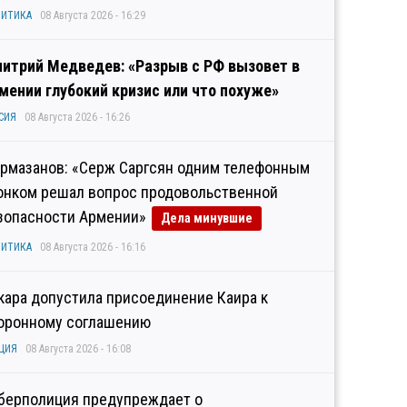
ИТИКА
08 Августа 2026 - 16:29
итрий Медведев: «Разрыв с РФ вызовет в
мении глубокий кризис или что похуже»
СИЯ
08 Августа 2026 - 16:26
рмазанов: «Серж Саргсян одним телефонным
онком решал вопрос продовольственной
зопасности Армении»
Дела минувшие
ИТИКА
08 Августа 2026 - 16:16
кара допустила присоединение Каира к
оронному соглашению
ЦИЯ
08 Августа 2026 - 16:08
берполиция предупреждает о