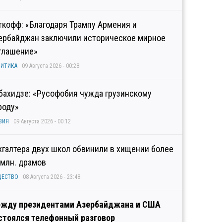
ткофф: «Благодаря Трампу Армения и
ербайджан заключили историческое мирное
глашение»
ИТИКА
09 Августа 2026 - 00:28
бахидзе: «Русофобия чужда грузинскому
роду»
ЗИЯ
09 Августа 2026 - 00:12
хгалтера двух школ обвинили в хищении более
 млн. драмов
ЩЕСТВО
08 Августа 2026 - 23:48
жду президентами Азербайджана и США
стоялся телефонный разговор