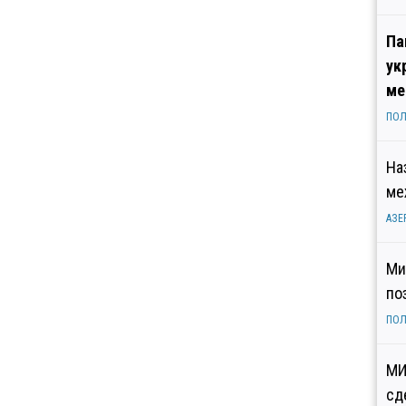
Па
ук
ме
ПОЛ
На
ме
АЗЕ
Ми
по
ПОЛ
МИ
сд