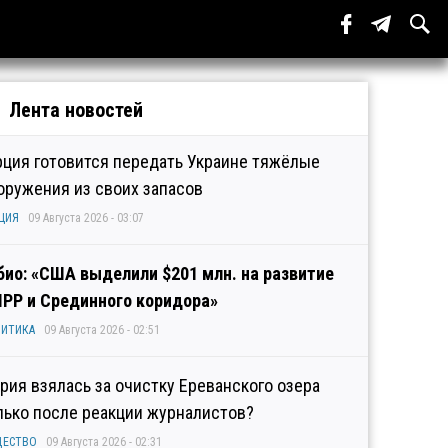
Лента новостей
рция готовится передать Украине тяжёлые
оружения из своих запасов
ЦИЯ
09 Августа 2026 - 03:07
био: «США выделили $201 млн. на развитие
IPP и Срединного коридора»
ИТИКА
09 Августа 2026 - 02:51
рия взялась за очистку Ереванского озера
лько после реакции журналистов?
ЩЕСТВО
09 Августа 2026 - 02:31