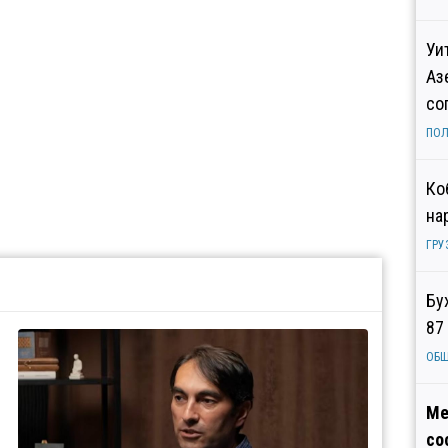
Уи
Аз
со
ПОЛ
Ко
на
ГРУ
Бу
87
ОБ
Ме
со