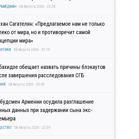
РБАЙДЖАН
08 Августа 2026 - 23:28
хан Сагателян: «Предлагаемое нам не только
леко от мира, но и противоречит самой
нцепции мира»
ИТИКА
08 Августа 2026 - 23:10
бахидзе обещает назвать причины блэкаутов
сле завершения расследования СГБ
ЗИЯ
08 Августа 2026 - 23:03
будсмен Армении осудила разглашение
чных данных при задержании сына экс-
емьера
ЩЕСТВО
08 Августа 2026 - 22:59