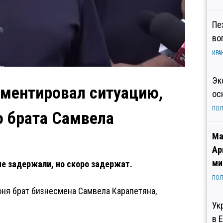
Пе
во
ИРА
Эк
мментировал ситуацию,
ос
ПОЛ
о брата Самвела
Ма
Ар
ми
не задержали, но скоро задержат.
ПОЛ
юня брат бизнесмена Самвела Карапетяна,
Ук
в 