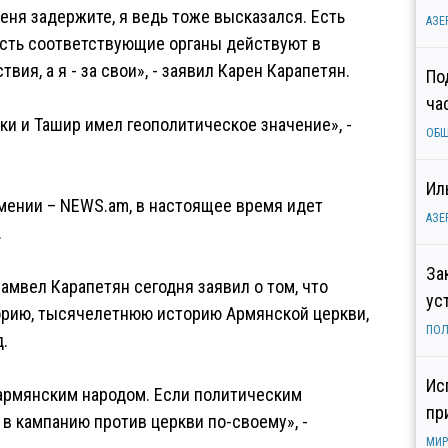
 меня задержите, я ведь тоже высказался. Есть
АЗЕ
усть соответствующие органы действуют в
вия, а я - за свои», - заявил Карен Карапетян.
По
ча
ки и Ташир имел геополитическое значение», -
ОБ
Ил
мении – NEWS.am, в настоящее время идет
АЗЕ
.
За
Самвел Карапетян сегодня заявил о том, что
ус
орию, тысячелетнюю историю Армянской церкви,
ПОЛ
.
Ис
 армянским народом. Если политическим
пр
в кампанию против церкви по-своему», -
МИР