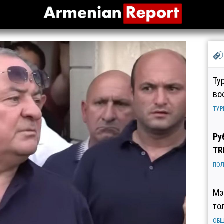
Ту
во
ТУР
Ру
TR
ПОЛ
Мэ
то
ОБ