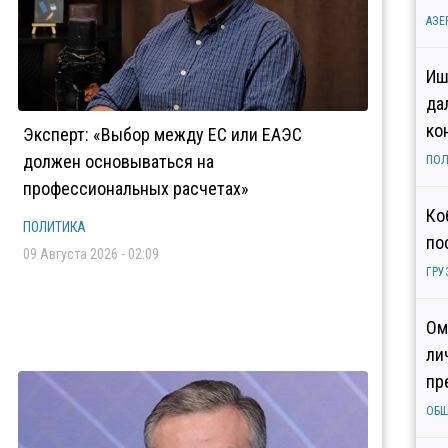
АЗЕ
Иш
да
ко
Эксперт: «Выбор между ЕС или ЕАЭС
должен основываться на
ПОЛ
профессиональных расчетах»
Ко
ПОЛИТИКА
по
09 Августа 2026 - 02:09
ГРУ
Ом
ли
пр
ОБ