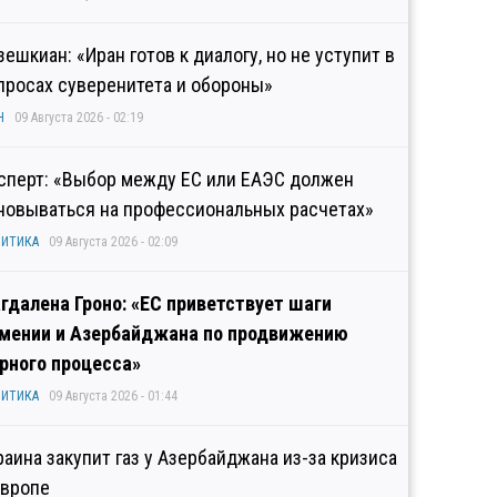
зешкиан: «Иран готов к диалогу, но не уступит в
просах суверенитета и обороны»
Н
09 Августа 2026 - 02:19
сперт: «Выбор между ЕС или ЕАЭС должен
новываться на профессиональных расчетах»
ИТИКА
09 Августа 2026 - 02:09
гдалена Гроно: «ЕС приветствует шаги
мении и Азербайджана по продвижению
рного процесса»
ИТИКА
09 Августа 2026 - 01:44
раина закупит газ у Азербайджана из-за кризиса
Европе