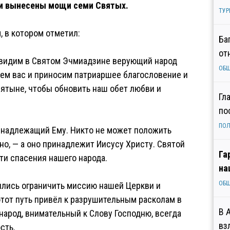
и вынесены мощи семи Святых.
ТУР
 в котором отметил:
Ба
от
 видим в Святом Эчмиадзине верующий народ
ОБ
ем вас и приносим патриаршее благословение и
ятыне, чтобы обновить наш обет любви и
Гл
по
ПОЛ
принадлежащий Ему. Никто не может положить
ено, — а оно принадлежит Иисусу Христу. Святой
Га
ти спасения нашего народа.
на
ОБ
ились ограничить миссию нашей Церкви и
этот путь привёл к разрушительным расколам в
В 
арод, внимательный к Слову Господню, всегда
вз
сть.