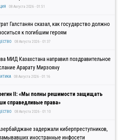
ЦИЯ
08 Августа 2026 - 01:51
грат Галстанян сказал, как государство должно
носиться к погибшим героям
ЩЕСТВО
08 Августа 2026 - 01:37
ава МИД Казахстана направил поздравительное
слание Арарату Мирзояну
ИТИКА
08 Августа 2026 - 01:16
регин II: «Мы полны решимости защищать
ши справедливые права»
ЩЕСТВО
08 Августа 2026 - 01:10
Азербайджане задержали киберпреступников,
ламывавших иностранные инфосети