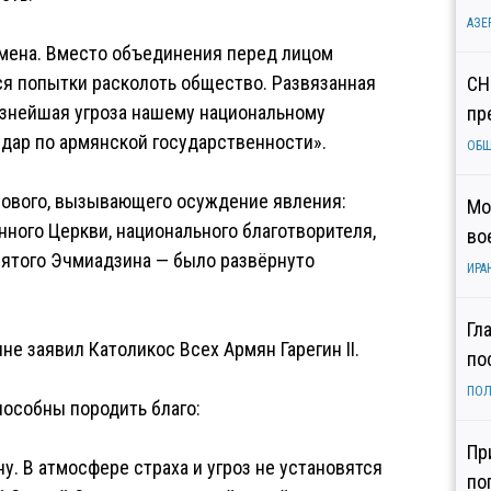
АЗЕ
мена. Вместо объединения перед лицом
я попытки расколоть общество. Развязанная
СН
ёзнейшая угроза нашему национальному
пр
удар по армянской государственности».
ОБ
нового, вызывающего осуждение явления:
Мо
нного Церкви, национального благотворителя,
во
ятого Эчмиадзина — было развёрнуто
ИРА
Гл
е заявил Католикос Всех Армян Гарегин II.
по
ПОЛ
пособны породить благо:
Пр
. В атмосфере страха и угроз не установятся
по