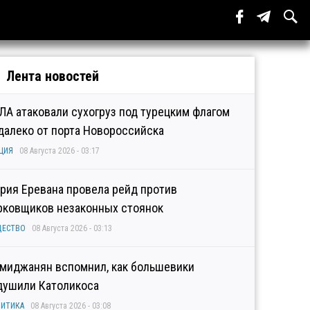
Лента новостей
ЛА атаковали сухогруз под турецким флагом
далеко от порта Новороссийска
ЦИЯ
08 Августа 2026 - 03:17
рия Еревана провела рейд против
рковщиков незаконных стоянок
ЩЕСТВО
08 Августа 2026 - 03:13
миджанян вспомнил, как большевики
душили Католикоса
ИТИКА
08 Августа 2026 - 03:08