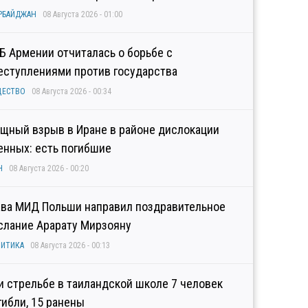
РБАЙДЖАН
08 Августа 2026 - 01:00
Б Армении отчиталась о борьбе с
еступлениями против государства
ЩЕСТВО
08 Августа 2026 - 00:34
щный взрыв в Иране в районе дислокации
енных: есть погибшие
Н
08 Августа 2026 - 00:20
ава МИД Польши направил поздравительное
слание Арарату Мирзояну
ИТИКА
08 Августа 2026 - 00:13
и стрельбе в таиландской школе 7 человек
гибли, 15 ранены