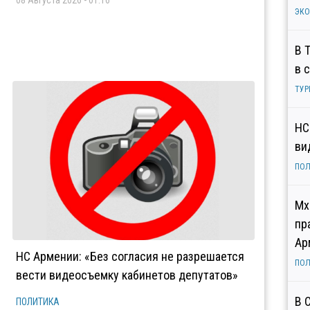
08 Августа 2026 - 01:16
ЭК
В 
в 
ТУР
НС
ви
ПОЛ
Мх
пр
Ар
НС Армении: «Без согласия не разрешается
ПОЛ
вести видеосъемку кабинетов депутатов»
В 
ПОЛИТИКА