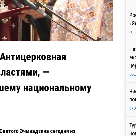
Ро
«Я
РОС
На
«Антицерковная
эк
це
властями, —
ОБ
ашему национальному
Чи
по
ЭК
Ту
Святого Эчмиадзина сегодня из
но