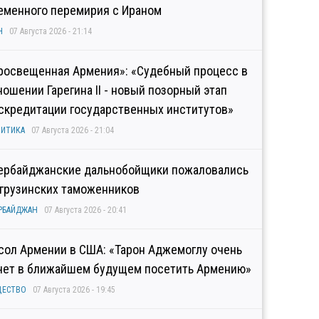
еменного перемирия с Ираном
Н
07 Августа 2026 - 21:14
росвещенная Армения»: «Судебный процесс в
ношении Гарегина II - новый позорный этап
скредитации государственных институтов»
ИТИКА
07 Августа 2026 - 21:04
ербайджанские дальнобойщики пожаловались
 грузинских таможенников
РБАЙДЖАН
07 Августа 2026 - 20:41
сол Армении в США: «Тарон Аджемоглу очень
чет в ближайшем будущем посетить Армению»
ЩЕСТВО
07 Августа 2026 - 19:45