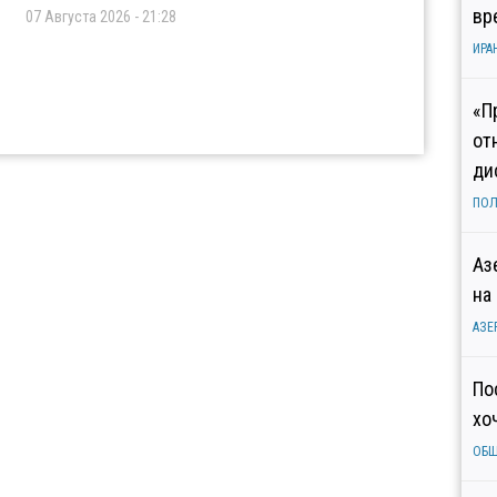
вр
07 Августа 2026 - 21:28
ИРА
«П
от
ди
ПОЛ
Аз
на
АЗЕ
По
хо
ОБ