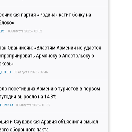
ссийская партия «Родина» катит бочку на
блоко»
СИЯ
08 Августа 2026 - 03:02
тан Ованнисян: «Властям Армении не удастся
спроприировать Армянскую Апостольскую
рковь»
ЩЕСТВО
08 Августа 2026 - 02:46
сло посетивших Армению туристов в первом
лугодии выросло на 14,8%
ОНОМИКА
08 Августа 2026 - 01:59
рция и Саудовская Аравия объяснили смысл
вого оборонного пакта