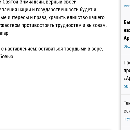
й Святой Эчмиадзин, верный своей
МИР
епления нации и государственности будет и
ые интересы и права, хранить единство нашего
Бы
мужеством противостоять трудностям и вызовам,
на
пар.
Ар
ОБ
с наставлением: оставаться твёрдыми в вере,
юбовью.
Пр
пр
«А
ОБ
Та
са
ГРУ