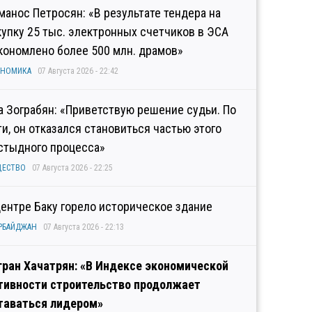
манос Петросян: «В результате тендера на
купку 25 тыс. электронных счетчиков в ЭСА
кономлено более 500 млн. драмов»
ОНОМИКА
07 Августа 2026 - 22:42
а Зограбян: «Приветствую решение судьи. По
ти, он отказался становиться частью этого
стыдного процесса»
ЩЕСТВО
07 Августа 2026 - 22:25
центре Баку горело историческое здание
РБАЙДЖАН
07 Августа 2026 - 22:13
гран Хачатрян: «В Индексе экономической
тивности строительство продолжает
таваться лидером»