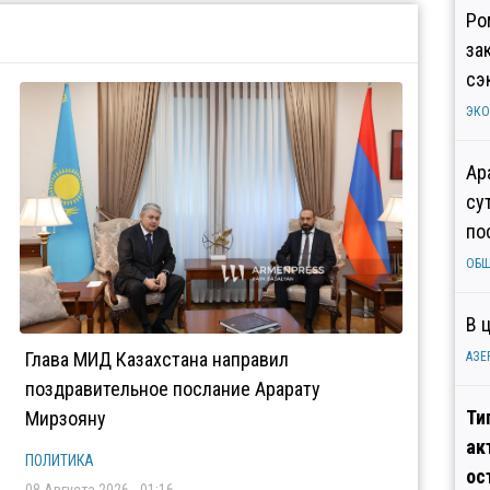
Ро
за
сэ
ЭК
Ар
су
по
ОБ
В 
Глава МИД Казахстана направил
АЗЕ
поздравительное послание Арарату
Ти
Мирзояну
ак
ПОЛИТИКА
ос