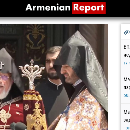
БП
не
ТУР
Мэ
па
ОБ
Ма
за
ПОЛ