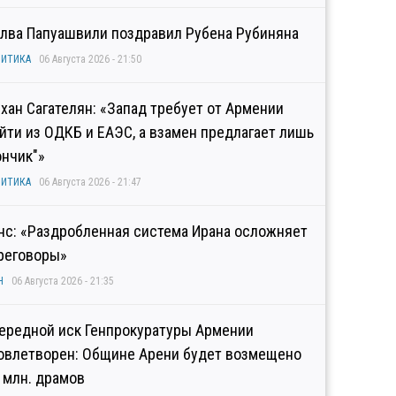
лва Папуашвили поздравил Рубена Рубиняна
ИТИКА
06 Августа 2026 - 21:50
хан Сагателян: «Запад требует от Армении
йти из ОДКБ и ЕАЭС, а взамен предлагает лишь
ончик"»
ИТИКА
06 Августа 2026 - 21:47
нс: «Раздробленная система Ирана осложняет
реговоры»
Н
06 Августа 2026 - 21:35
ередной иск Генпрокуратуры Армении
овлетворен: Общине Арени будет возмещено
2 млн. драмов