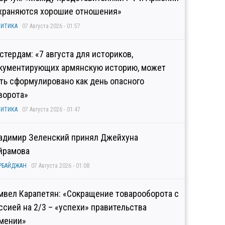
храняются хорошие отношения»
ИТИКА
07 Августа 2026 - 01:57
стердам: «7 августа для историков,
кументирующих армянскую историю, может
ть сформулировано как день опасного
ворота»
ИТИКА
07 Августа 2026 - 01:47
адимир Зеленский принял Джейхуна
йрамова
РБАЙДЖАН
07 Августа 2026 - 01:08
мвел Карапетян: «Сокращение товарооборота с
ссией на 2/3 – «успехи» правительства
мении»