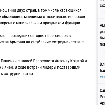
со
ношений двух стран, в том числе касающихся
ПОЛ
же обменялись мнениями относительно вопросов
Макрона с национальным праздником Франции.
Ам
до
нулся прошедших сегодня переговоров в
бы
ства Армении на углубление сотрудничества с
по
ПОЛ
 Пашинян с главой Евросовета Антониу Коштой и
Вл
 Ляйен. В ходе встречи лидеры подтвердили
Ба
ть сотрудничество.
АЗЕ
Са
Ро
Ар