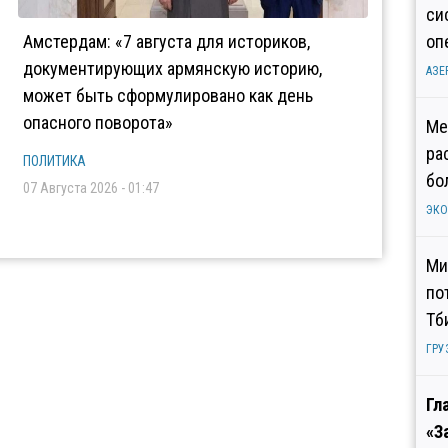
си
Амстердам: «7 августа для историков,
оп
документирующих армянскую историю,
АЗЕ
может быть сформулировано как день
опасного поворота»
Ме
ра
ПОЛИТИКА
бо
07 Августа 2026 - 01:47
ЭК
Ми
по
Тб
ГРУ
Гл
«З