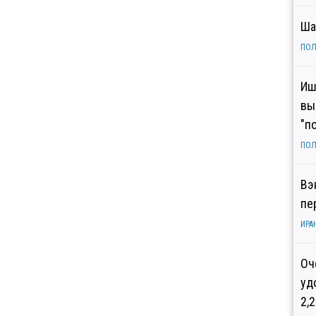
Ша
ПОЛ
Иш
вы
"п
ПОЛ
Вэ
пе
ИРА
Оч
уд
2,