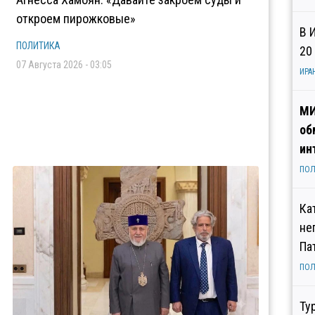
откроем пирожковые»
В 
ПОЛИТИКА
20
07 Августа 2026 - 03:05
ИРА
МИ
об
ин
ПОЛ
Ка
не
Па
ПОЛ
Ту