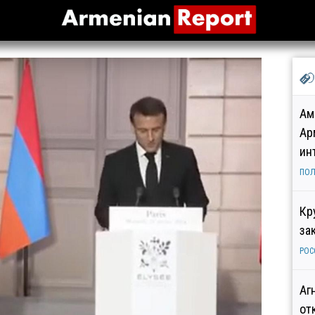
Ам
Ар
ин
ПОЛ
Кр
за
РОС
Аг
от