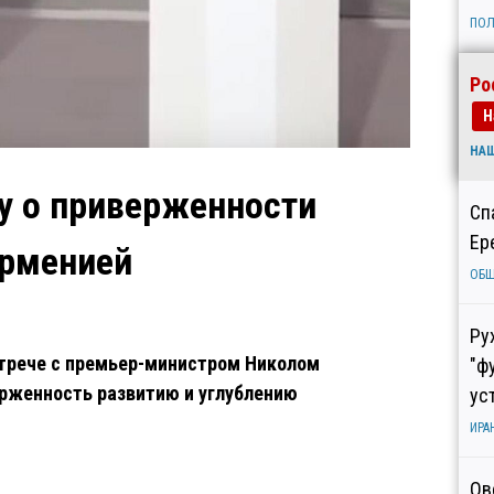
ПОЛ
Ро
Н
НА
у о приверженности
Сп
Ер
Арменией
ОБ
Ру
трече с премьер-министром Николом
"ф
рженность развитию и углублению
ус
ИРА
Ов