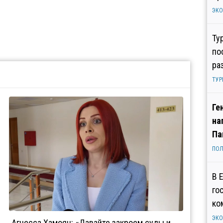
ЭК
Ту
по
ра
ТУР
Ге
на
Па
ПОЛ
В 
го
ко
ЭК
Агнесса Хамоян: «Давайте закроем суды и