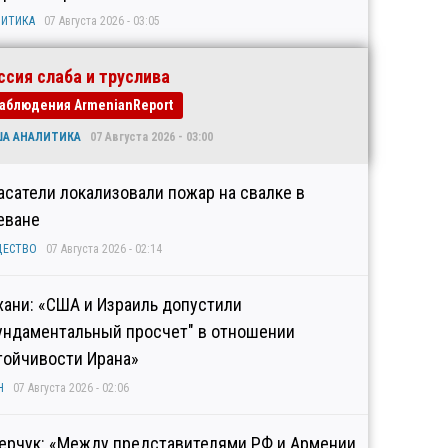
ИТИКА
07 Августа 2026 - 03:05
ссия слаба и труслива
аблюдения ArmenianReport
ША АНАЛИТИКА
07 Августа 2026 - 03:00
асатели локализовали пожар на свалке в
еване
ЩЕСТВО
07 Августа 2026 - 02:14
хани: «США и Израиль допустили
ундаментальный просчет" в отношении
тойчивости Ирана»
Н
07 Августа 2026 - 02:06
ерчук: «Между представителями РФ и Армении