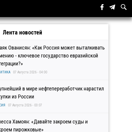
Лента новостей
аяк Ованисян: «Как Россия может выталкивать
мению - ключевое государство евразийской
теграции?»
ИТИКА
07 Августа 2026 - 04:00
упнейший в мире нефтепереработчик нарастил
купки из России
СИЯ
07 Августа 2026 - 03:07
несса Хамоян: «Давайте закроем суды и
кроем пирожковые»