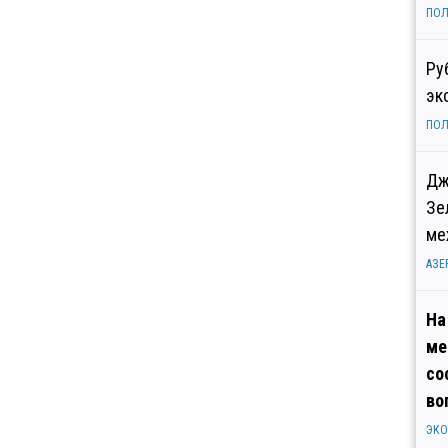
ПОЛ
Ру
эк
ПОЛ
Дж
Зе
ме
АЗЕ
На
ме
со
во
ЭК