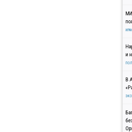
МИ
по
ИРА
На
и 
ПОЛ
В 
«Р
ЭК
Ба
бе
Ор