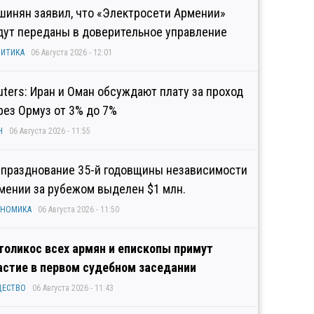
шинян заявил, что «Электросети Армении»
дут переданы в доверительное управление
ИТИКА
06 Августа 2026 - 12:01
uters: Иран и Оман обсуждают плату за проход
рез Ормуз от 3% до 7%
Н
06 Августа 2026 - 11:55
 празднование 35-й годовщины независимости
мении за рубежом выделен $1 млн.
ОНОМИКА
06 Августа 2026 - 11:50
толикос всех армян и епископы примут
астие в первом судебном заседании
ЩЕСТВО
06 Августа 2026 - 11:43