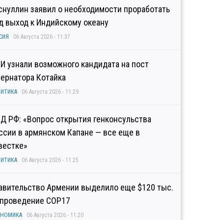
снуллин заявил о необходимости проработать
д выход к Индийскому океану
СИЯ
06 Августа 2026 - 11:37
И узнали возможного кандидата на пост
бернатора Котайка
ИТИКА
06 Августа 2026 - 11:29
Д РФ: «Вопрос открытия генконсульства
ссии в армянском Капане — все еще в
вестке»
ИТИКА
06 Августа 2026 - 11:25
авительство Армении выделило еще $120 тыс.
 проведение COP17
ОНОМИКА
06 Августа 2026 - 11:20