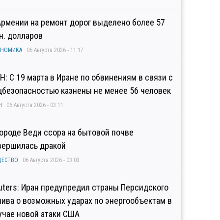
Армении на ремонт дорог выделено более 57
н. долларов
ОНОМИКА
06 Августа 2026 - 11:17
Н: С 19 марта в Иране по обвинениям в связи с
цбезопасностью казнены не менее 56 человек
Н
06 Августа 2026 - 03:11
городе Веди ссора на бытовой почве
вершилась дракой
ЩЕСТВО
06 Августа 2026 - 03:03
uters: Иран предупредил страны Персидского
лива о возможных ударах по энергообъектам в
учае новой атаки США