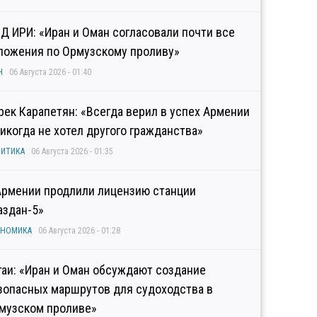
Д ИРИ: «Иран и Оман согласовали почти все
ложения по Ормузскому проливу»
Н
06 Августа 2026 - 01:40
рек Карапетян: «Всегда верил в успех Армении
никогда не хотел другого гражданства»
ИТИКА
06 Августа 2026 - 01:35
Армении продлили лицензию станции
аздан-5»
ОНОМИКА
06 Августа 2026 - 01:28
гаи: «Иран и Оман обсуждают создание
зопасных маршрутов для судоходства в
музском проливе»