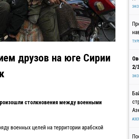
ЭК
Пр
на
ТУР
ием друзов на юге Сирии
Ов
2/
к
ЭК
Ба
ст
 произошли столкновения между военными
Аз
АЗЕ
яду военных целей на территории арабской
По