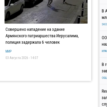
В 
мл
ЭК
Совершено нападение на здание
Армянского патриаршества Иерусалима,
ОО
полиция задержала 6 человек
на
МИР
ИРА
03 Августа 2026 - 14:07
В 
за
ОБ
Re
за
сл