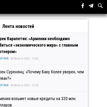
Лента новостей
рек Карапетян: «Армении необходимо
биться «экономического мира» с главным
ртнером»
ИТИКА
06 Августа 2026 - 14:06
рен Суренянц: «Почему Баку более уверен, чем
еван?»
ИТИКА
06 Августа 2026 - 13:58
мения возьмет новые кредиты на 320 млн.
лларов