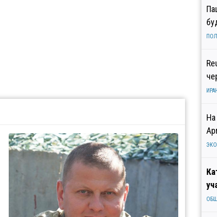
Па
бу
ПОЛ
Re
че
ИРА
На
Ар
ЭК
Ка
уч
ОБ