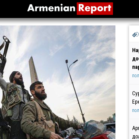
На
до
па
ПОЛ
Су
Ер
ПОЛ
Ар
до