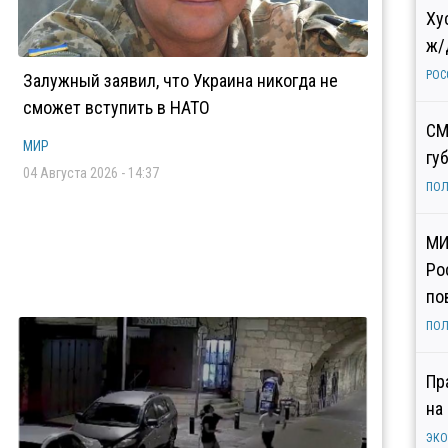
Ху
ж/
РОС
Залужный заявил, что Украина никогда не
сможет вступить в НАТО
СМ
МИР
гу
04 Августа 2026 - 14:37
ПОЛ
МИ
Ро
по
ПОЛ
Пр
на
ЭК