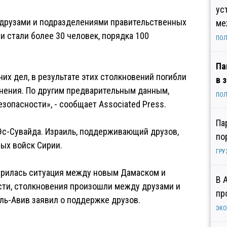
ус
 друзами и подразделениями правительственных
ме
и стали более 30 человек, порядка 100
ПОЛ
Па
их дел, в результате этих столкновений погибли
в 
анения. По другим предварительным данным,
ПОЛ
зопасности», - сообщает Associated Press.
Па
Эс-Сувайда. Израиль, поддерживающий друзов,
по
ых войск Сирии.
ГРУ
стрилась ситуация между новым Дамаском и
В 
сти, столкновения произошли между друзами и
пр
ль-Авив заявил о поддержке друзов.
ЭК