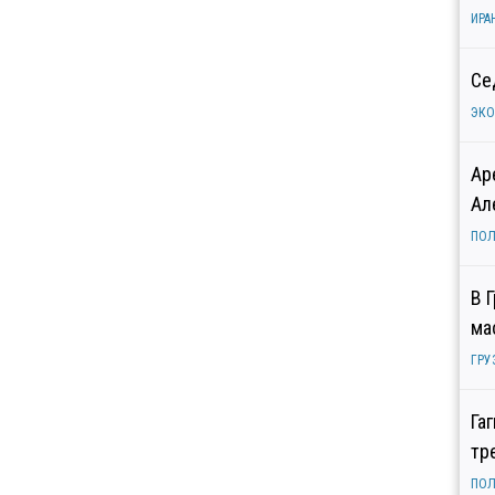
ИРА
Се
ЭК
Ар
Ал
ПОЛ
В 
ма
ГРУ
Га
тр
ПОЛ