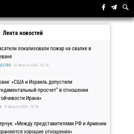
Лента новостей
асатели локализовали пожар на свалке в
еване
ЩЕСТВО
07 Августа 2026 - 02:14
хани: «США и Израиль допустили
ундаментальный просчет" в отношении
тойчивости Ирана»
Н
07 Августа 2026 - 02:06
ерчук: «Между представителями РФ и Армении
храняются хорошие отношения»