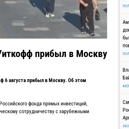
ПОЛ
Ам
до
бы
по
Уиткофф прибыл в Москву
ПОЛ
Вл
Ба
 6 августа прибыл в Москву. Об этом
АЗЕ
Са
 Российского фонда прямых инвестиций,
Ро
ическому сотрудничеству с зарубежными
Ар
ЭК