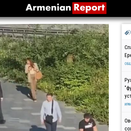
Сп
Ер
ОБ
Ру
"ф
ус
ИРА
Ов
со