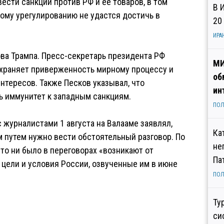
вести санкции против РФ и ее товаров, в том
В 
кому урегулированию не удастся достичь в
20
ИРА
ова Трампа. Пресс-секретарь президента РФ
МИ
охраняет приверженность мирному процессу и
об
нтересов. Также Песков указывал, что
ин
ь иммунитет к западным санкциям.
ПОЛ
 журналистами 1 августа на Валааме заявлял,
Ка
 путем нужно вести обстоятельный разговор. По
не
 то ни было в переговорах «возникают от
Па
 цели и условия России, озвученные им в июне
ПОЛ
Ту
си