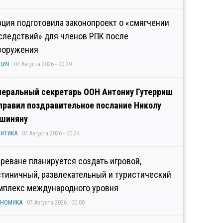
рция подготовила законопроект о «смягчении
следствий» для членов РПК после
зоружения
ЦИЯ
07 Августа 2026 - 00:29
неральный секретарь ООН Антониу Гутерриш
правил поздравительное послание Николу
шиняну
ИТИКА
07 Августа 2026 - 00:24
Ереване планируется создать игровой,
стиничный, развлекательный и туристический
мплекс международного уровня
ОНОМИКА
07 Августа 2026 - 00:00