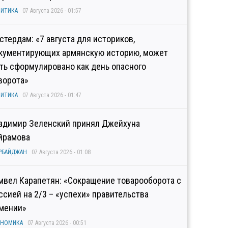
ИТИКА
07 Августа 2026 - 01:57
стердам: «7 августа для историков,
кументирующих армянскую историю, может
ть сформулировано как день опасного
ворота»
ИТИКА
07 Августа 2026 - 01:47
адимир Зеленский принял Джейхуна
йрамова
РБАЙДЖАН
07 Августа 2026 - 01:08
мвел Карапетян: «Сокращение товарооборота с
ссией на 2/3 – «успехи» правительства
мении»
ОНОМИКА
07 Августа 2026 - 00:51