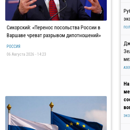
Ру
эк
Сикорский: «Перенос посольства России в
ПОЛ
Варшаве чреват разрывом дипотношений»
Дж
РОССИЯ
Зе
06 Августа 2026 - 14:23
ме
АЗЕ
На
ме
со
во
ЭК