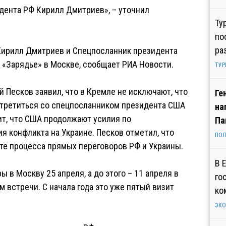
дента РФ Кирилл Дмитриев», – уточнил
Ту
по
ра
Кирилл Дмитриев и Спецпосланник президента
 «Зарядье» в Москве, сообщает РИА Новости.
ТУР
 Песков заявил, что в Кремле не исключают, что
Ге
стретиться со спецпосланником президента США
на
ит, что США продолжают усилия по
Па
я конфликта на Украине. Песков отметил, что
ПОЛ
сте процесса прямых переговоров РФ и Украины.
В 
 в Москву 25 апреля, а до этого – 11 апреля в
го
м встречи. С начала года это уже пятый визит
ко
ЭК