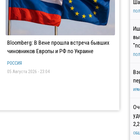
Ша
ПОЛ
Иш
вы
Bloomberg: В Вене прошла встреча бывших
"п
чиновников Европы и РФ по Украине
ПОЛ
РОССИЯ
Вэ
05 Августа 2026 - 23:04
пе
ИРА
Оч
уд
2,
ОБ