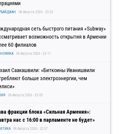
ерациями
РБАЙДЖАН
06 Августа 2026 - 23:22
ждународная сеть быстрого питания «Subway»
ссматривает возможность открытия в Армении
лее 60 филиалов
ОНОМИКА
06 Августа 2026 - 23:11
хаил Саакашвили: «Биткоины Иванишвили
требляют больше электроэнергии, чем
илиси»
ЗИЯ
06 Августа 2026 - 23:03
ава фракции блока «Сильная Армения»:
автра нас с 16:00 в парламенте не будет»
ИТИКА
06 Августа 2026 - 22:57