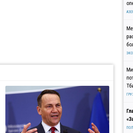
оп
АЗЕ
Ме
ра
бо
ЭК
Ми
по
Тб
ГРУ
Гл
«З
ПОЛ