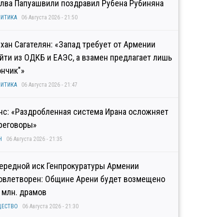
лва Папуашвили поздравил Рубена Рубиняна
ИТИКА
06 Августа 2026 - 21:50
хан Сагателян: «Запад требует от Армении
йти из ОДКБ и ЕАЭС, а взамен предлагает лишь
ончик"»
ИТИКА
06 Августа 2026 - 21:47
нс: «Раздробленная система Ирана осложняет
реговоры»
Н
06 Августа 2026 - 21:35
ередной иск Генпрокуратуры Армении
овлетворен: Общине Арени будет возмещено
2 млн. драмов
ЩЕСТВО
06 Августа 2026 - 21:30