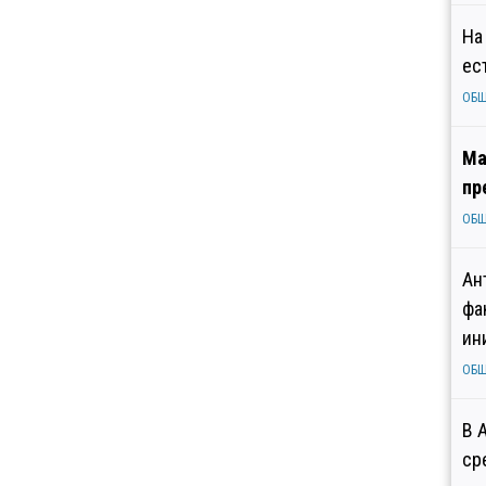
На
ес
ОБ
Ма
пр
ОБ
Ан
фа
ин
ОБ
В 
ср