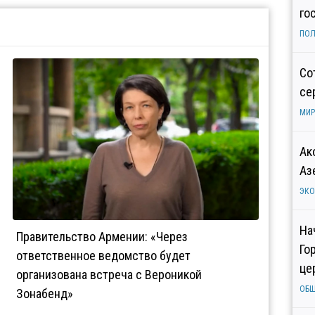
го
ПОЛ
Со
се
МИР
Ак
Аз
ЭК
На
Правительство Армении: «Через
Го
ответственное ведомство будет
це
организована встреча с Вероникой
ОБ
Зонабенд»