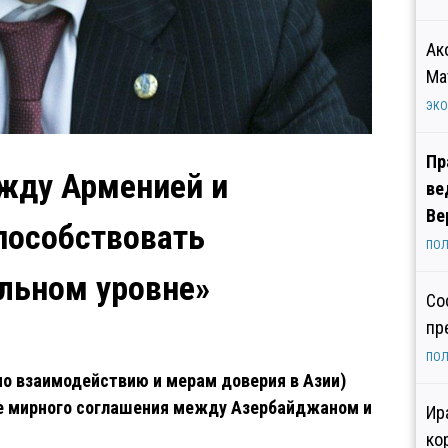
Ак
Ма
ЭК
Пр
жду Арменией и
ве
Ве
пособствовать
ПОЛ
альном уровне»
Со
пр
ПОЛ
о взаимодействию и мерам доверия в Азии)
е мирного соглашения между Азербайджаном и
Ир
ко