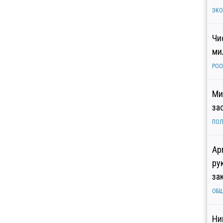
ЭК
Чи
ми
РОС
Ми
за
ПОЛ
Ар
ру
за
ОБ
Ни