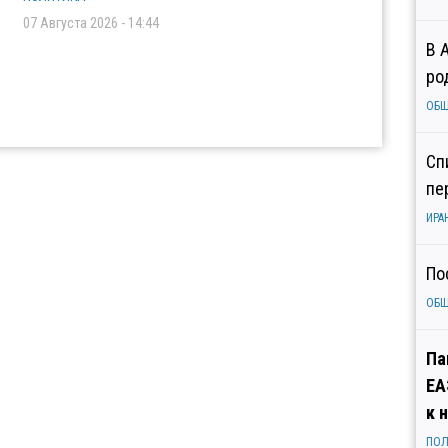
07 Августа 2026 - 14:44
В 
ро
ОБ
Сп
пе
ИРА
По
ОБ
Па
ЕА
к 
ПОЛ