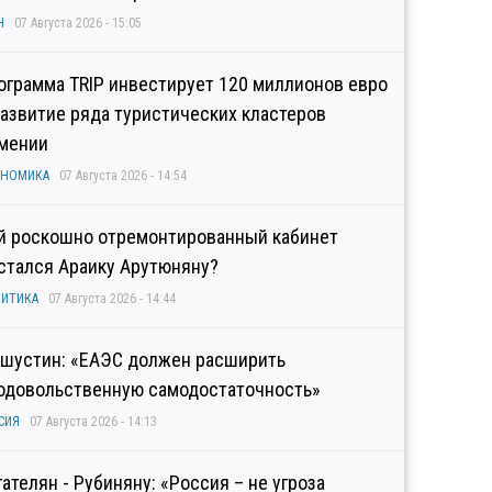
Н
07 Августа 2026 - 15:05
ограмма TRIP инвестирует 120 миллионов евро
развитие ряда туристических кластеров
мении
ОНОМИКА
07 Августа 2026 - 14:54
й роскошно отремонтированный кабинет
стался Араику Арутюняну?
ИТИКА
07 Августа 2026 - 14:44
шустин: «ЕАЭС должен расширить
одовольственную самодостаточность»
СИЯ
07 Августа 2026 - 14:13
гателян - Рубиняну: «Россия – не угроза