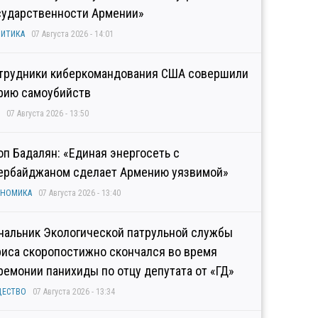
сударственности Армении»
ИТИКА
07 Августа 2026 - 14:01
трудники киберкомандования США совершили
рию самоубийств
07 Августа 2026 - 13:50
оп Бадалян: «Единая энергосеть с
ербайджаном сделает Армению уязвимой»
ОНОМИКА
07 Августа 2026 - 13:40
чальник Экологической патрульной службы
риса скоропостижно скончался во время
ремонии панихиды по отцу депутата от «ГД»
ЩЕСТВО
07 Августа 2026 - 13:34