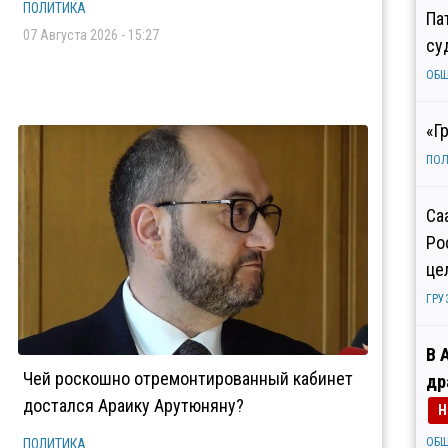
ПОЛИТИКА
Па
07 Августа 2026 - 15:27
су
ОБ
«Г
ПОЛ
Са
Ро
це
ГРУ
В 
Чей роскошно отремонтированный кабинет
др
достался Араику Арутюняну?
Н
ОБ
ПОЛИТИКА