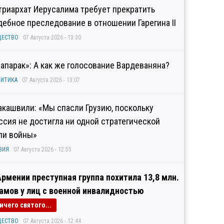
триархат Иерусалима требует прекратить
дебное преследование в отношении Гарегина II
ЩЕСТВО
07 Августа 2026 - 13:30
рапарак»: А как же голосование Вардеваняна?
ИТИКА
07 Августа 2026 - 13:07
акашвили: «Мы спасли Грузию, поскольку
ссия не достигла ни одной стратегической
ли войны»
ЗИЯ
07 Августа 2026 - 12:55
Армении преступная группа похитила 13,8 млн.
амов у лиц с военной инвалидностью
ичего святого...
ЩЕСТВО
07 Августа 2026 - 12:44