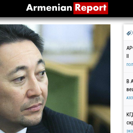
АР
II
ПОЛ
В 
ве
АЗЕ
КГ
ск
ЭК