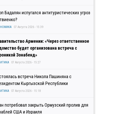
оп Бадалян испугался антитуристических угроз
твиенко?
ОНОМИКА
07 Августа 2026 - 15:39
авительство Армении: «Через ответственное
домство будет организована встреча с
роникой Зонабенд»
ИТИКА
07 Августа 2026 - 15:27
стоялась встреча Никола Пашиняна с
езидентом Кыргызской Республики
ИТИКА
07 Августа 2026 - 15:18
ан потребовал закрыть Ормузский пролив для
раблей США и Израиля