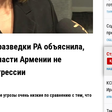
го
ТУР
Со
пр
ОБ
азведки РА объяснила,
Ст
ласти Армении не
К
грессии
НА
КС
Ир
 угрозы очень низкие по сравнению с тем, что
ИРА
Та