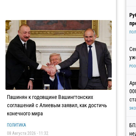
Ру
пр
ПОЛ
Се
уж
РОС
Ар
00
Пашинян к годовщине Вашингтонских
ст
соглашений с Алиевым заявил, как достичь
ЭК
конечного мира
БП
ПОЛИТИКА
не
08 Августа 2026 - 11:32