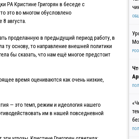
ки РА Кристине Григорян в беседе с
чи
что это во многом обусловлено
ОБ
 8 августа.
Ур
ать проделанную в предыдущий период работу, в
Мо
ла ту основу, то направление внешней политики
РОС
тела бы сказать, что нам ещё многое предстоит
Чт
Ар
тоящее время оцениваются как очень низкие,
ПОЛ
«Ч
тия — это темп, режим и идеология нашего
те
отиводействовать им в нашей повседневной
бе
ПОЛ
 эти угрозы, Кристине Григорян ответила: