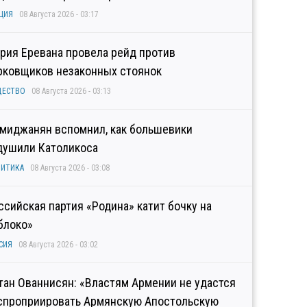
ЦИЯ
08 Августа 2026 - 03:17
рия Еревана провела рейд против
рковщиков незаконных стоянок
ЩЕСТВО
08 Августа 2026 - 03:13
миджанян вспомнил, как большевики
душили Католикоса
ИТИКА
08 Августа 2026 - 03:08
ссийская партия «Родина» катит бочку на
блоко»
СИЯ
08 Августа 2026 - 03:02
тан Ованнисян: «Властям Армении не удастся
спроприировать Армянскую Апостольскую