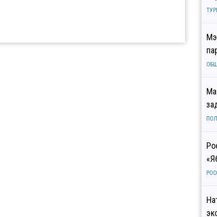
ТУР
Мэ
па
ОБ
Ма
за
ПОЛ
Ро
«Я
РОС
На
эк