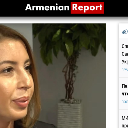
Сп
Са
Ук
ГРУ
Па
чт
ПОЛ
МИ
пр