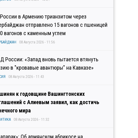
 России в Армению трианзитом через
ербайджан отправлено 15 вагонов с пшеницей
10 вагонов с каменным углем
РБАЙДЖАН
08 Августа 2026 - 11:56
Д России: «Запад вновь пытается втянуть
узию в "кровавые авантюры" на Кавказе»
СИЯ
08 Августа 2026 - 11:43
шинян к годовщине Вашингтонских
глашений с Алиевым заявил, как достичь
нечного мира
ИТИКА
08 Августа 2026 - 11:32
рапарак»: Об армянском абрикосе на