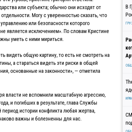
В 
дарства или субъекта; обычно они исходят от
Ро
о отдельности. Могу с уверенностью сказать, что
, управлению или безопасности которого
ГРУ
я не является исключением». По словам Кристине
олжны уметь с ними мириться.
Ра
ко
ь видеть общую картину, то есть не смотреть на
Ар
тины, а стараться видеть эти риски в общей
ОБ
ния, основанные на законности», — отметила
Th
яд
бря власти не вспомнили масштабную агрессию,
ИРА
да, и погибших в результате, глава Службы
 период истории конфликта любая жертва,
СМ
наково важны и болезненны для нас.
по
ОБ