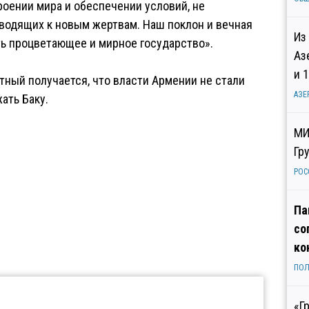
роении мира и обеспечении условий, не
водящих к новым жертвам. Наш поклон и вечная
Из
ть процветающее и мирное государство».
Аз
и 
тный получается, что власти Армении не стали
АЗЕ
ать Баку.
МИ
Гр
РОС
Па
со
ко
ПОЛ
«Г