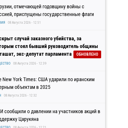
Грузии, отмечающей годовщину войны с
ссией, приспущены государственные флаги
ЗИЯ
08 Августа 2026 - 12:51
скрыт случай заказного убийства, за
торым стоял бывший руководитель общины
ташат, экс-депутат парламента
ОБНОВЛЕНО
ЩЕСТВО
08 Августа 2026 - 12:39
e New York Times: США ударили по иранским
ерным объектам в 2025
Н
08 Августа 2026 - 12:32
И сообщили о давлении на участников акций в
ддержку Царукяна
ЩЕСТВО
08 Августа 2026 - 12:21