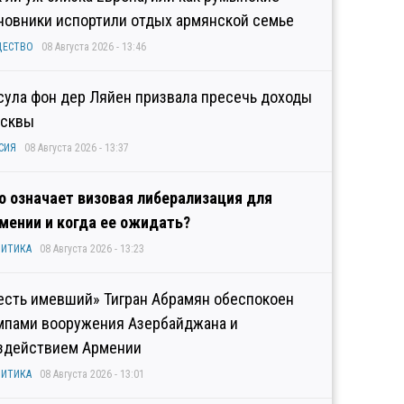
новники испортили отдых армянской семье
ЩЕСТВО
08 Августа 2026 - 13:46
сула фон дер Ляйен призвала пресечь доходы
сквы
СИЯ
08 Августа 2026 - 13:37
о означает визовая либерализация для
мении и когда ее ожидать?
ИТИКА
08 Августа 2026 - 13:23
есть имевший» Тигран Абрамян обеспокоен
мпами вооружения Азербайджана и
здействием Армении
ИТИКА
08 Августа 2026 - 13:01