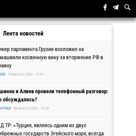
Лента новостей
икер парламента Грузии возложил на
акашвили косвенную вину за вторжение РФ в
раину
ЗИЯ
08 Августа 2026 - 14:43
шинян и Алиев провели телефонный разговор:
о обсуждалось?
ИТИКА
08 Августа 2026 - 14:28
Д ТР: «Турция, являясь одним из двух
ибрежных государств Эгейского моря, всегда