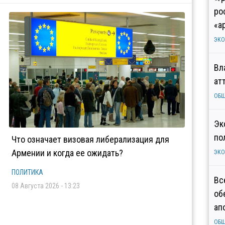
ро
«а
ЭК
Вл
ат
ОБ
Эк
по
Что означает визовая либерализация для
Армении и когда ее ожидать?
ЭК
ПОЛИТИКА
Вс
08 Августа 2026 - 13:23
об
ап
ОБ