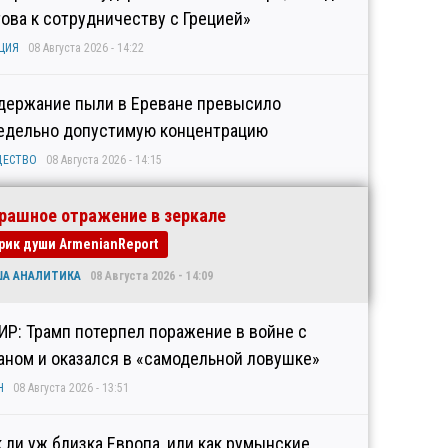
това к сотрудничеству с Грецией»
ЦИЯ
08 Августа 2026 - 14:22
держание пыли в Ереване превысило
едельно допустимую концентрацию
ЩЕСТВО
08 Августа 2026 - 14:15
рашное отражение в зеркале
рик души ArmenianReport
ША АНАЛИТИКА
08 Августа 2026 - 14:09
ИР: Трамп потерпел поражение в войне с
аном и оказался в «самодельной ловушке»
Н
08 Августа 2026 - 13:51
к ли уж близка Европа, или как румынские