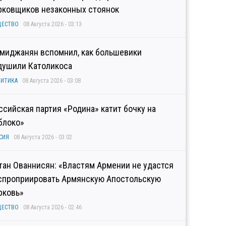
рковщиков незаконных стоянок
ЩЕСТВО
08 Августа 2026 - 03:13
миджанян вспомнил, как большевики
душили Католикоса
ИТИКА
08 Августа 2026 - 03:08
ссийская партия «Родина» катит бочку на
блоко»
СИЯ
08 Августа 2026 - 03:02
тан Ованнисян: «Властям Армении не удастся
спроприировать Армянскую Апостольскую
рковь»
ЩЕСТВО
08 Августа 2026 - 02:46