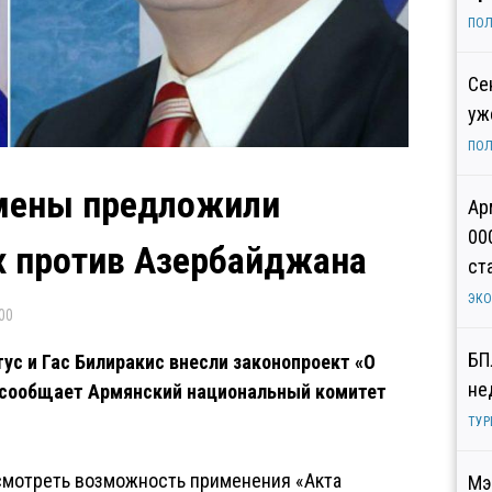
ПОЛ
Се
уж
ПОЛ
мены предложили
Ар
00
х против Азербайджана
ст
ЭК
00
БП
с и Гас Билиракис внесли законопроект «О
не
 сообщает Армянский национальный комитет
ТУР
мотреть возможность применения «Акта
Мэ