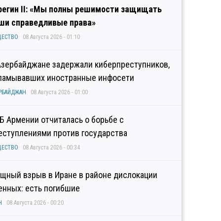
регин II: «Мы полны решимости защищать
ши справедливые права»
ЩЕСТВО
08 Августа 2026 - 01:10
Азербайджане задержали киберпреступников,
ламывавших иностранные инфосети
РБАЙДЖАН
08 Августа 2026 - 01:00
Б Армении отчиталась о борьбе с
еступлениями против государства
ЩЕСТВО
08 Августа 2026 - 00:34
щный взрыв в Иране в районе дислокации
енных: есть погибшие
Н
08 Августа 2026 - 00:20