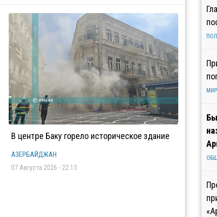
Гл
по
ПОЛ
Пр
по
МИР
Бы
на
В центре Баку горело историческое здание
Ар
АЗЕРБАЙДЖАН
ОБ
07 Августа 2026 - 22:13
Пр
пр
«А