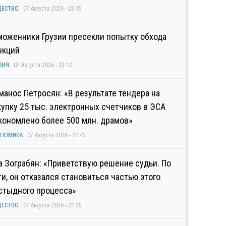
ЩЕСТВО
07 Августа 2026 - 23:15
моженники Грузии пресекли попытку обхода
нкций
ЗИЯ
07 Августа 2026 - 23:10
манос Петросян: «В результате тендера на
купку 25 тыс. электронных счетчиков в ЭСА
кономлено более 500 млн. драмов»
ОНОМИКА
07 Августа 2026 - 22:42
а Зограбян: «Приветствую решение судьи. По
ти, он отказался становиться частью этого
стыдного процесса»
ЩЕСТВО
07 Августа 2026 - 22:25