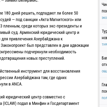
 — заявил Билиракис.
Чи
по
е 180 дней решить, подпадают ли более 50
ЭК
судей — под санкции «Акта Магнитского» или
23 пленным, среди которых экс-президенты и
Ту
ливый суд. Армянский юридический центр и
но
 для привлечения Азербайджана к
 Законопроект был представлен в дни адвокации
ТУР
 конгрессмены подчеркнули необходимость
Ба
редотвращения новых преступлений.
от
ейственный инструмент для восстановления
ОБ
рессии Азербайджана там, где одних
нули в ANCA.
Гл
по
ский юридический центр совместно с
ПОЛ
 (ICLAW) подал в Минфин и Госдепартамент