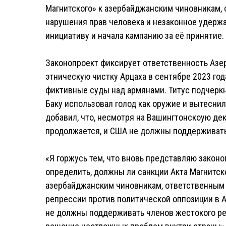
Магнитского» к азербайджанским чиновникам,
нарушения прав человека и незаконное удерж
инициативу и начала кампанию за её принятие.
Законопроект фиксирует ответственность Азер
этническую чистку Арцаха в сентябре 2023 го
фиктивные суды над армянами. Титус подчеркн
Баку использовал голод как оружие и вытесни
добавил, что, несмотря на Вашингтонскоую де
продолжается, и США не должны поддерживать
«Я горжусь тем, что вновь представляю закон
определить, должны ли санкции Акта Магнитс
азербайджанским чиновникам, ответственным з
репрессии против политической оппозиции в 
не должны поддерживать членов жестокого ре