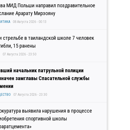
ава МИД Польши направил поздравительное
слание Арарату Мирзояну
ИТИКА
08 Августа 2026 - 00:13
и стрельбе в таиландской школе 7 человек
гибли, 15 ранены
07 Августа 2026 - 23:50
вший начальник патрульной полиции
значен замглавы Спасательной службы
мении
ЩЕСТВО
07 Августа 2026 - 23:30
окуратура выявила нарушения в процессе
иобретения спортивной школы
раратцемента»