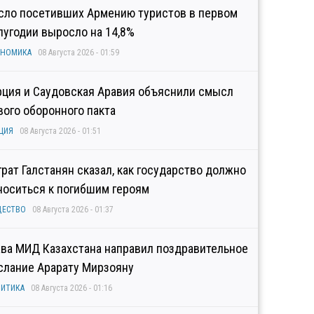
сло посетивших Армению туристов в первом
лугодии выросло на 14,8%
ОНОМИКА
08 Августа 2026 - 01:59
рция и Саудовская Аравия объяснили смысл
вого оборонного пакта
ЦИЯ
08 Августа 2026 - 01:51
грат Галстанян сказал, как государство должно
носиться к погибшим героям
ЩЕСТВО
08 Августа 2026 - 01:37
ава МИД Казахстана направил поздравительное
слание Арарату Мирзояну
ИТИКА
08 Августа 2026 - 01:16