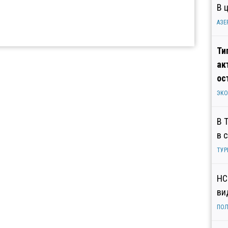
В 
АЗЕ
Ти
ак
ос
ЭК
В 
в 
ТУР
НС
ви
ПОЛ