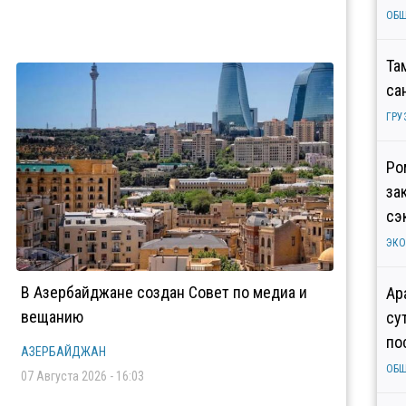
ОБ
Та
са
ГРУ
Ро
за
сэ
ЭК
В Азербайджане создан Совет по медиа и
Ар
вещанию
су
по
АЗЕРБАЙДЖАН
ОБ
07 Августа 2026 - 16:03