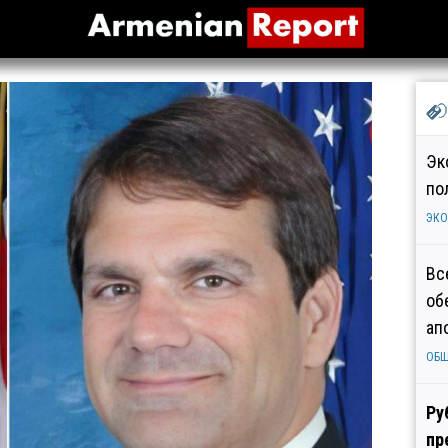
Эк
по
ЭК
Вс
об
ап
ОБ
Ру
пр