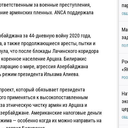
 ответственным за военные преступления,
па
ание армянских пленных. ANCA поддержала
ОБ
Ма
байджана за 44-дневную войну 2020 года,
за
да, а также продолжающиеся аресты, пытки и
ПОЛ
ула, что после блокады Лачинского коридора
л коренное население Арцаха. Билиракис
Ро
кларацию о мире, агрессия Азербайджана
«Я
 режим президента Ильхама Алиева.
РОС
опроект, который обязывает президента
На
кого применяться к высокопоставленным
эк
а этническую чистку армян из Арцаха и
це
Азербайджане. Американские налоговые деньги
ОБ
жима — особенно когда их можно направить на