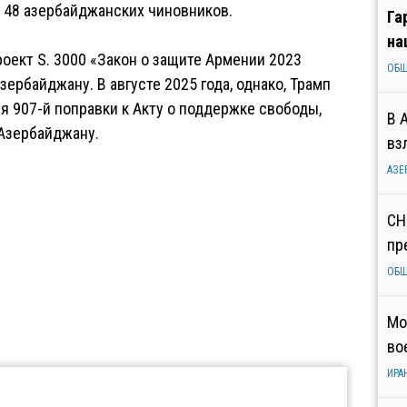
 48 азербайджанских чиновников.
Га
на
оект S. 3000 «Закон о защите Армении 2023
ОБ
рбайджану. В августе 2025 года, однако, Трамп
 907-й поправки к Акту о поддержке свободы,
В 
Азербайджану.
вз
АЗЕ
СН
пр
ОБ
Мо
во
ИРА