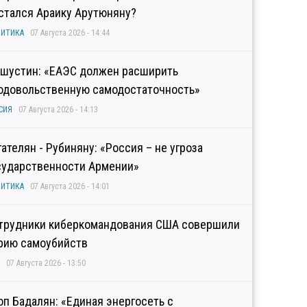
стался Араику Арутюняну?
ИТИКА
07 Августа 2026 - 14:44
шустин: «ЕАЭС должен расширить
одовольственную самодостаточность»
СИЯ
07 Августа 2026 - 14:13
гателян - Рубиняну: «Россия – не угроза
сударственности Армении»
ИТИКА
07 Августа 2026 - 14:01
трудники киберкомандования США совершили
рию самоубийств
07 Августа 2026 - 13:50
оп Бадалян: «Единая энергосеть с