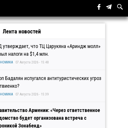
Лента новостей
Д утверждает, что ТЦ Царукяна «Ариндж молл»
рыл налоги на $1,4 млн.
ОНОМИКА
07 Августа 2026 - 15:48
оп Бадалян испугался антитуристических угроз
твиенко?
ОНОМИКА
07 Августа 2026 - 15:39
авительство Армении: «Через ответственное
домство будет организована встреча с
роникой Зонабенд»