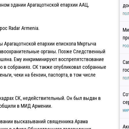
ном здании Арагацотнской епархии ААЦ,
до
ПОЛ
рос Radar Armenia.
Ми
пр
вы Арагацотнской епархии епископа Мкртыча
РОС
равоохранительные органы. Позже Следственный
рошяна. Ему инкриминируют воспрепятствование
Са
ю в собраниях. СК также опубликовал собранные
го
ньги, чеки на бензин, паспорта, в том числе
ПОЛ
Со
кадрах СК, недействительный. Он был выдан в
се
 сообщили в МИД Армении.
МИР
овании высказываний священника Арама
Ак