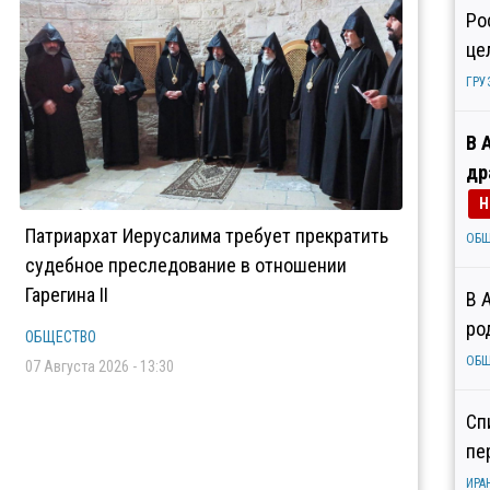
Ро
це
ГРУ
В 
др
Н
Патриархат Иерусалима требует прекратить
ОБ
судебное преследование в отношении
Гарегина II
В 
ро
ОБЩЕСТВО
ОБ
07 Августа 2026 - 13:30
Сп
пе
ИРА