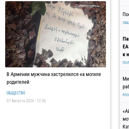
По
ОБ
Па
ЕА
к 
ПОЛ
В Армении мужчина застрелился на могиле
Ми
родителей
ра
ОБЩЕСТВО
РОС
07 Августа 2026 - 12:36
«А
мо
Ка