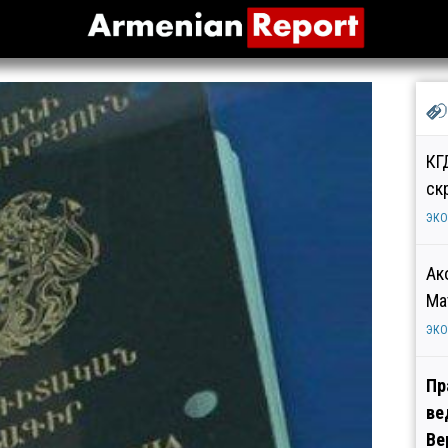
КГ
ск
ЭК
Ак
Ма
ЭК
Пр
ве
Ве