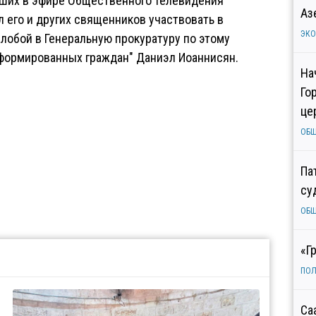
авших в эфире Общественного телевидения
Аз
л его и других священников участвовать в
ЭК
алобой в Генеральную прокуратуру по этому
формированных граждан" Даниэл Иоаннисян.
На
Го
це
ОБ
Па
су
ОБ
«Г
ПОЛ
Са