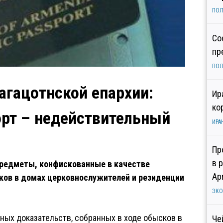
ПОЛ
Со
пр
ПОЛ
агацотнской епархии:
Ир
ко
рт – недействительный
ИРА
Пр
в 
предметы, конфискованные в качестве
Ар
ков в домах церковнослужителей и резиденции
ЭК
ых доказательств, собранных в ходе обысков в
Че