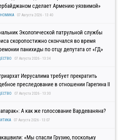
ербайджаном сделает Армению уязвимой»
ОНОМИКА
07 Августа 2026 - 13:40
чальник Экологической патрульной службы
риса скоропостижно скончался во время
ремонии панихиды по отцу депутата от «ГД»
ЩЕСТВО
07 Августа 2026 - 13:34
триархат Иерусалима требует прекратить
дебное преследование в отношении Гарегина II
ЩЕСТВО
07 Августа 2026 - 13:30
рапарак»: А как же голосование Вардеваняна?
ИТИКА
07 Августа 2026 - 13:07
акашвили: «Мы спасли Грузию, поскольку