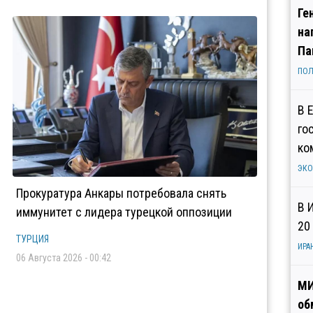
Ге
на
Па
ПОЛ
В 
го
ко
ЭК
Прокуратура Анкары потребовала снять
В 
иммунитет с лидера турецкой оппозиции
20
ТУРЦИЯ
ИРА
06 Августа 2026 - 00:42
МИ
об