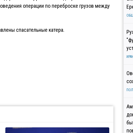
оведения операции по переброске грузов между
Ер
ОБ
авлены спасательные катера.
Ру
"ф
ус
ИРА
Ов
со
ПОЛ
Ам
до
бы
по