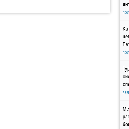
ин
ПОЛ
Ка
не
Па
ПОЛ
Ту
си
оп
АЗЕ
Ме
ра
бо