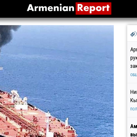
Ар
ру
за
ОБ
Ни
Кы
ПОЛ
Ам
вы