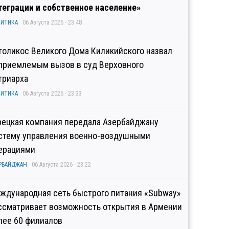
теграции и собственное население»
ИТИКА
06 Августа 2026 - 23:48
толикос Великого Дома Киликийского назвал
приемлемым вызов в суд Верховного
триарха
ИТИКА
06 Августа 2026 - 23:33
рецкая компания передала Азербайджану
стему управления военно-воздушными
ерациями
РБАЙДЖАН
06 Августа 2026 - 23:22
ждународная сеть быстрого питания «Subway»
ссматривает возможность открытия в Армении
лее 60 филиалов