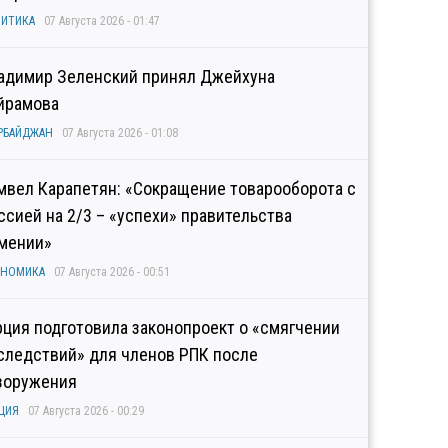
ИТИКА
07 Августа 2026 - 01:47
адимир Зеленский принял Джейхуна
йрамова
РБАЙДЖАН
07 Августа 2026 - 01:08
мвел Карапетян: «Сокращение товарооборота с
ссией на 2/3 – «успехи» правительства
мении»
ОНОМИКА
07 Августа 2026 - 00:51
рция подготовила законопроект о «смягчении
следствий» для членов РПК после
зоружения
ЦИЯ
07 Августа 2026 - 00:29