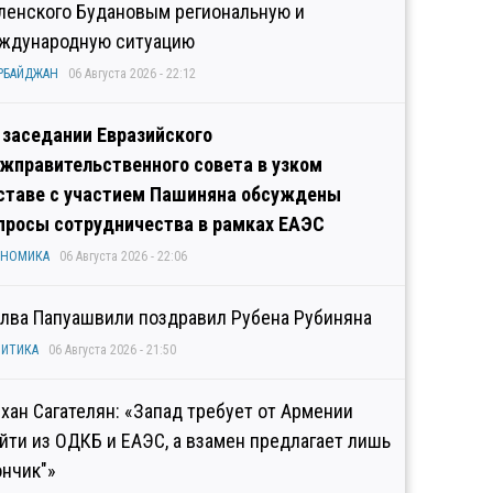
ленского Будановым региональную и
ждународную ситуацию
РБАЙДЖАН
06 Августа 2026 - 22:12
 заседании Евразийского
жправительственного совета в узком
ставе с участием Пашиняна обсуждены
просы сотрудничества в рамках ЕАЭС
ОНОМИКА
06 Августа 2026 - 22:06
лва Папуашвили поздравил Рубена Рубиняна
ИТИКА
06 Августа 2026 - 21:50
хан Сагателян: «Запад требует от Армении
йти из ОДКБ и ЕАЭС, а взамен предлагает лишь
ончик"»