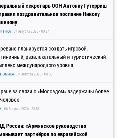
неральный секретарь ООН Антониу Гутерриш
правил поздравительное послание Николу
шиняну
ИТИКА
07 Августа 2026 - 00:24
Ереване планируется создать игровой,
стиничный, развлекательный и туристический
мплекс международного уровня
ОНОМИКА
07 Августа 2026 - 00:00
Иране за связи с «Моссадом» задержаны более
 человек
Н
06 Августа 2026 - 23:53
Д России: «Армянское руководство
манывает партнёров по евразийской