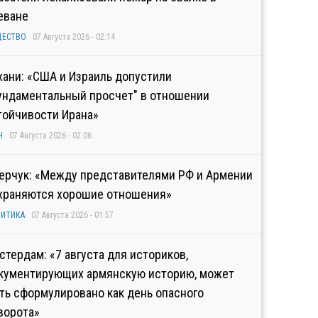
еване
ЩЕСТВО
07 Августа 2026 - 02:14
хани: «США и Израиль допустили
ундаментальный просчет" в отношении
тойчивости Ирана»
Н
07 Августа 2026 - 02:06
ерчук: «Между представителями РФ и Армении
храняются хорошие отношения»
ИТИКА
07 Августа 2026 - 01:57
стердам: «7 августа для историков,
кументирующих армянскую историю, может
ть сформулировано как день опасного
ворота»