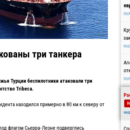
ев
ПОЛ
Кр
за
РОС
кованы три танкера
Аг
от
ПОЛ
ежья Турции беспилотники атаковали три
тство Tribeca.
Ро
Н
цидента находился примерно в 80 км к северу от
НА
a под флагом Сьерра-Леоне подверглись
Сп