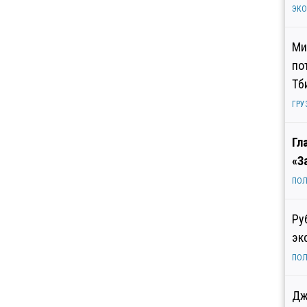
ЭК
Ми
по
Тб
ГРУ
Гл
«З
ПОЛ
Ру
эк
ПОЛ
Дж