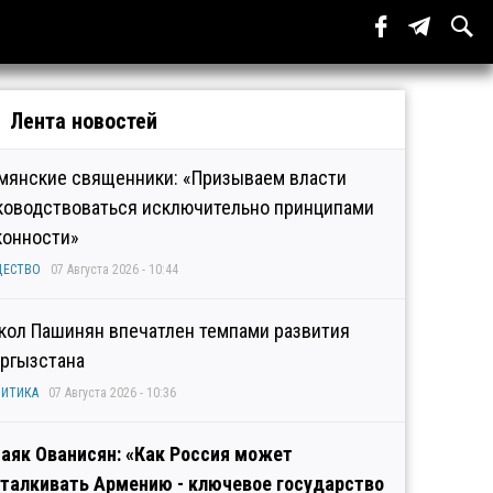
Лента новостей
мянские священники: «Призываем власти
ководствоваться исключительно принципами
конности»
ЩЕСТВО
07 Августа 2026 - 10:44
кол Пашинян впечатлен темпами развития
ргызстана
ИТИКА
07 Августа 2026 - 10:36
аяк Ованисян: «Как Россия может
талкивать Армению - ключевое государство