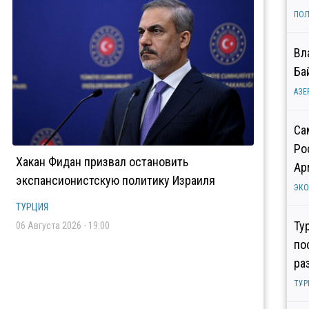
ПОЛ
Вл
Ба
АЗЕ
Са
Ро
Хакан Фидан призвал остановить
Ар
экспансионистскую политику Израиля
ЭК
ТУРЦИЯ
Ту
06 Августа 2026 - 19:00
по
ра
ТУР