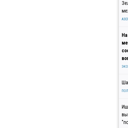
Зе
ме
АЗЕ
На
ме
со
во
ЭК
Ша
ПОЛ
Иш
вы
"п