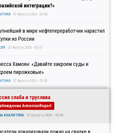
разийской интеграции?»
ИТИКА
07 Августа 2026 - 04:00
упнейший в мире нефтепереработчик нарастил
купки из России
СИЯ
07 Августа 2026 - 03:07
несса Хамоян: «Давайте закроем суды и
кроем пирожковые»
ИТИКА
07 Августа 2026 - 03:05
ссия слаба и труслива
аблюдения ArmenianReport
ША АНАЛИТИКА
07 Августа 2026 - 03:00
асатели локализовали пожар на свалке в