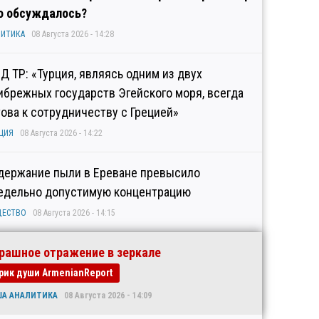
о обсуждалось?
ИТИКА
08 Августа 2026 - 14:28
Д ТР: «Турция, являясь одним из двух
ибрежных государств Эгейского моря, всегда
това к сотрудничеству с Грецией»
ЦИЯ
08 Августа 2026 - 14:22
держание пыли в Ереване превысило
едельно допустимую концентрацию
ЩЕСТВО
08 Августа 2026 - 14:15
рашное отражение в зеркале
рик души ArmenianReport
ША АНАЛИТИКА
08 Августа 2026 - 14:09