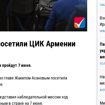
ОБ
Вэ
Ир
ИРА
осетили ЦИК Армении
Па
ук
ме
ПОЛ
 пройдут 7 июня.
На
во главе Жакипом Асановым посетила
ме
и.
АЗЕ
едставил наблюдательной миссии ход
Ми
ным в стране на 7 июня.