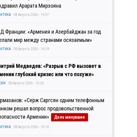
здравил Арарата Мирзояна
ИТИКА
08 Августа 2026 - 19:37
Д Франции: «Армения и Азербайджан за год
елали мир между странами осязаемым»
ИТИКА
08 Августа 2026 - 16:29
итрий Медведев: «Разрыв с РФ вызовет в
мении глубокий кризис или что похуже»
СИЯ
08 Августа 2026 - 16:26
рмазанов: «Серж Саргсян одним телефонным
онком решал вопрос продовольственной
зопасности Армении»
Дела минувшие
ИТИКА
08 Августа 2026 - 16:16