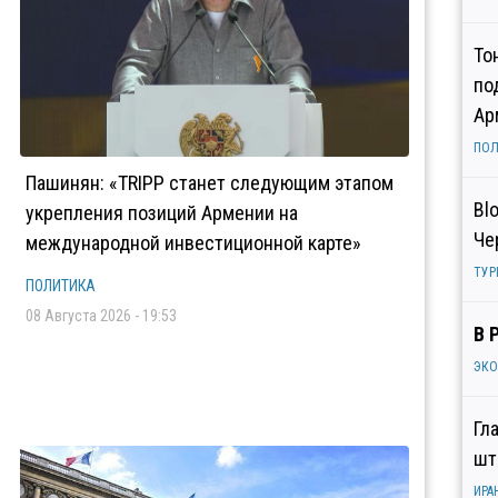
То
по
Ар
ПОЛ
Пашинян: «TRIPP станет следующим этапом
Bl
укрепления позиций Армении на
Че
международной инвестиционной карте»
ТУР
ПОЛИТИКА
08 Августа 2026 - 19:53
В 
ЭК
Гл
шт
ИРА