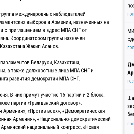
по
 группа международных наблюдателей
ПОЛ
ламентских выборов в Армении, назначенных на
и с приглашением в адрес МПА СНГ от
МИ
яна. Координатором группы назначен
сд
Казахстана Жакип Асанов.
ПОЛ
парламентов Беларуси, Казахстана,
Дм
ана, а также должностные лица МПА СНГ и
Ар
нга развития демократии МПА СНГ.
РОС
я. В них примут участие 16 партий и 2 блока.
Ша
акже партии «Гражданский договор»,
зв
 Армения», «Против всех», «Демократическая
бе
енная Армения», «Национально-демократический
ПОЛ
 Армянский национальный конгресс, «Новая