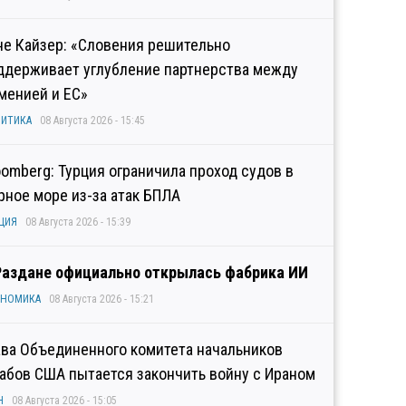
не Кайзер: «Словения решительно
ддерживает углубление партнерства между
менией и ЕС»
ИТИКА
08 Августа 2026 - 15:45
oomberg: Турция ограничила проход судов в
рное море из-за атак БПЛА
ЦИЯ
08 Августа 2026 - 15:39
Раздане официально открылась фабрика ИИ
ОНОМИКА
08 Августа 2026 - 15:21
ава Объединенного комитета начальников
абов США пытается закончить войну с Ираном
Н
08 Августа 2026 - 15:05