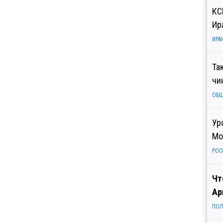
КС
Ир
ИРА
Та
чи
ОБ
Ур
Мо
РОС
Чт
Ар
ПОЛ