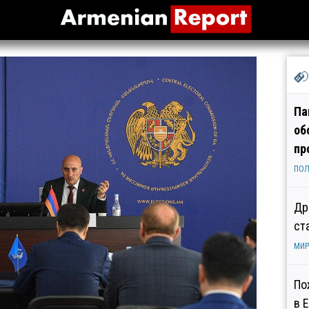
Па
об
пр
ПОЛ
Др
ст
МИР
По
в 