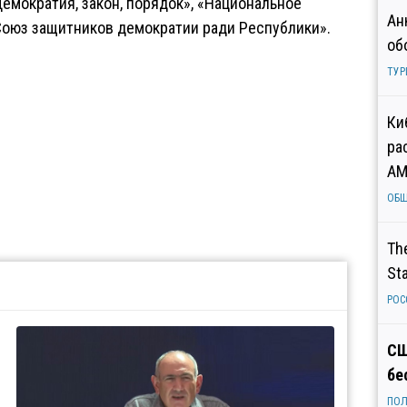
Демократия, закон, порядок», «Национальное
Ан
Союз защитников демократии ради Республики».
об
ТУР
Ки
ра
AM
ОБ
Th
St
РОС
СШ
бе
ПОЛ