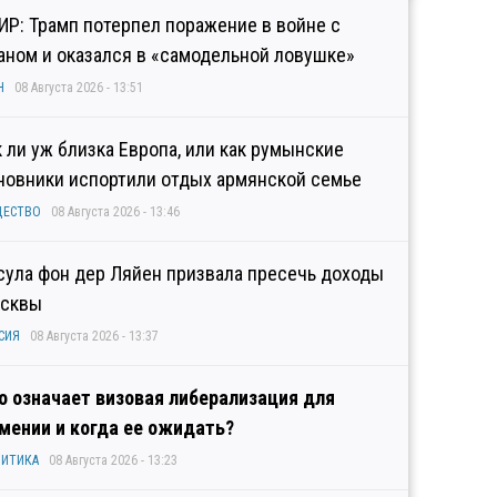
ИР: Трамп потерпел поражение в войне с
аном и оказался в «самодельной ловушке»
Н
08 Августа 2026 - 13:51
к ли уж близка Европа, или как румынские
новники испортили отдых армянской семье
ЩЕСТВО
08 Августа 2026 - 13:46
сула фон дер Ляйен призвала пресечь доходы
сквы
СИЯ
08 Августа 2026 - 13:37
о означает визовая либерализация для
мении и когда ее ожидать?
ИТИКА
08 Августа 2026 - 13:23