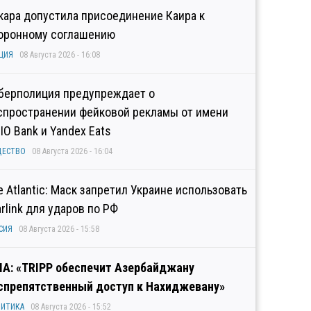
кара допустила присоединение Каира к
оронному соглашению
ЦИЯ
08 Августа 2026 - 16:08
берполиция предупреждает о
спространении фейковой рекламы от имени
IO Bank и Yandex Eats
ЩЕСТВО
08 Августа 2026 - 16:04
e Atlantic: Маск запретил Украине использовать
arlink для ударов по РФ
СИЯ
08 Августа 2026 - 15:58
А: «TRIPP обеспечит Азербайджану
спрепятственный доступ к Нахиджевану»
ИТИКА
08 Августа 2026 - 15:52