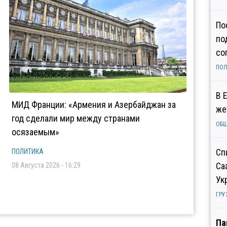
По
по
со
ПОЛ
В 
МИД Франции: «Армения и Азербайджан за
же
год сделали мир между странами
ОБ
осязаемым»
Сп
ПОЛИТИКА
Са
08 Августа 2026 - 16:29
Ук
ГРУ
Па