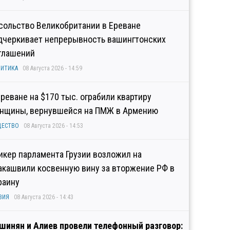
сольство Великобритании в Ереване
дчеркивает непрерывность вашингтонских
глашений
ИТИКА
08 Августа 2026 - 14:59
Ереване на $170 тыс. ограбили квартиру
нщины, вернувшейся на ПМЖ в Армению
ЩЕСТВО
08 Августа 2026 - 14:53
икер парламента Грузии возложил на
акашвили косвенную вину за вторжение РФ в
раину
ЗИЯ
08 Августа 2026 - 14:43
шинян и Алиев провели телефонный разговор: