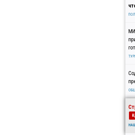
чт
ПОЛ
МИ
пр
го
ТУР
Со
пр
ОБ
Ст
К
НА