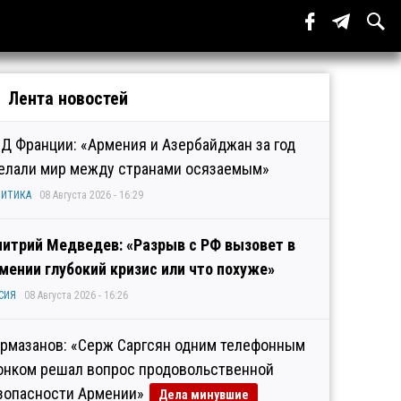
Лента новостей
Д Франции: «Армения и Азербайджан за год
елали мир между странами осязаемым»
ИТИКА
08 Августа 2026 - 16:29
итрий Медведев: «Разрыв с РФ вызовет в
мении глубокий кризис или что похуже»
СИЯ
08 Августа 2026 - 16:26
рмазанов: «Серж Саргсян одним телефонным
онком решал вопрос продовольственной
зопасности Армении»
Дела минувшие