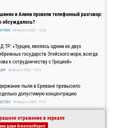
шинян и Алиев провели телефонный разговор:
о обсуждалось?
ИТИКА
08 Августа 2026 - 14:28
Д ТР: «Турция, являясь одним из двух
ибрежных государств Эгейского моря, всегда
това к сотрудничеству с Грецией»
ЦИЯ
08 Августа 2026 - 14:22
держание пыли в Ереване превысило
едельно допустимую концентрацию
ЩЕСТВО
08 Августа 2026 - 14:15
рашное отражение в зеркале
рик души ArmenianReport