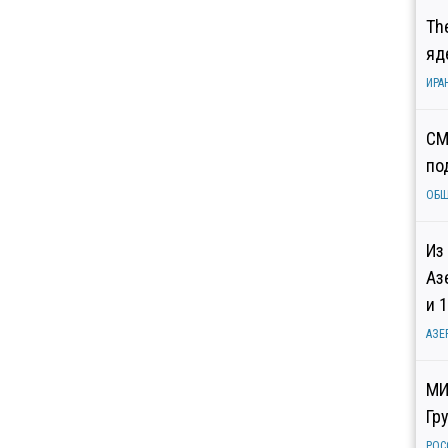
Th
яд
ИРА
СМ
по
ОБ
Из
Аз
и 
АЗЕ
МИ
Гр
РОС