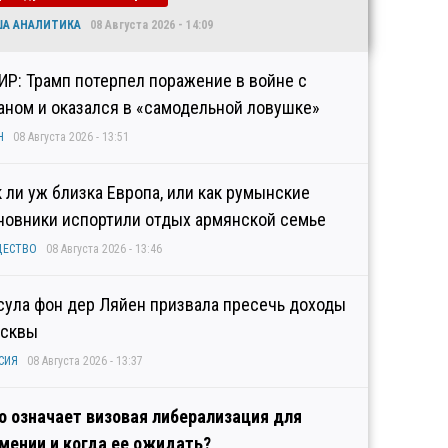
ША АНАЛИТИКА
08 Августа 2026 - 14:09
ИР: Трамп потерпел поражение в войне с
аном и оказался в «самодельной ловушке»
Н
08 Августа 2026 - 13:51
к ли уж близка Европа, или как румынские
новники испортили отдых армянской семье
ЩЕСТВО
08 Августа 2026 - 13:46
сула фон дер Ляйен призвала пресечь доходы
сквы
СИЯ
08 Августа 2026 - 13:37
о означает визовая либерализация для
мении и когда ее ожидать?