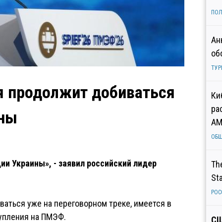
ПОЛ
Ан
об
ТУР
ия продолжит добиваться
Ки
ра
ины
AM
ОБ
и Украины», - заявил российский лидер
Th
St
РОС
ваться уже на переговорном треке, имеется в
тупления на ПМЭФ.
СШ