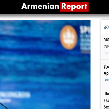
МИ
сд
ПОЛ
Дм
Ар
РОС
Ша
зв
бе