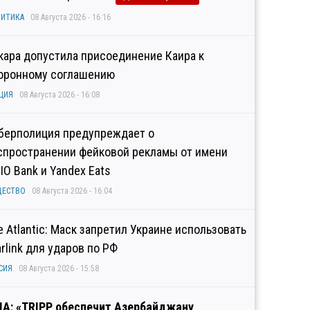
ИТИКА
08 Августа 2026 - 16:16
кара допустила присоединение Каира к
оронному соглашению
ЦИЯ
08 Августа 2026 - 16:08
берполиция предупреждает о
спространении фейковой рекламы от имени
IO Bank и Yandex Eats
ЩЕСТВО
08 Августа 2026 - 16:04
e Atlantic: Маск запретил Украине использовать
arlink для ударов по РФ
СИЯ
08 Августа 2026 - 15:58
А: «TRIPP обеспечит Азербайджану