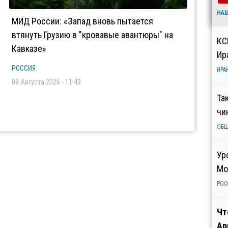
НА
МИД России: «Запад вновь пытается
втянуть Грузию в "кровавые авантюры" на
КС
Кавказе»
Ир
РОССИЯ
ИРА
08 Августа 2026 - 11:43
Та
чи
ОБ
Ур
Мо
РОС
Чт
Ар