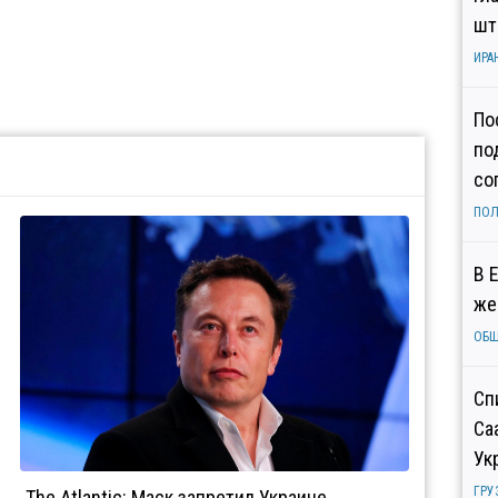
шт
ИРА
По
по
со
ПОЛ
В 
же
ОБ
Сп
Са
Ук
ГРУ
The Atlantic: Маск запретил Украине