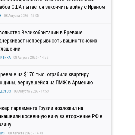
абов США пытается закончить войну с Ираном
Н
08 Августа 2026 - 15:05
сольство Великобритании в Ереване
дчеркивает непрерывность вашингтонских
глашений
ИТИКА
08 Августа 2026 - 14:59
Ереване на $170 тыс. ограбили квартиру
нщины, вернувшейся на ПМЖ в Армению
ЩЕСТВО
08 Августа 2026 - 14:53
икер парламента Грузии возложил на
акашвили косвенную вину за вторжение РФ в
раину
ЗИЯ
08 Августа 2026 - 14:43