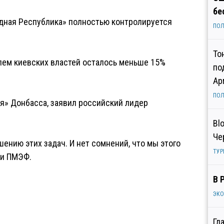
бе
родная Республика» полностью контролируется
ПОЛ
То
лем киевских властей осталось меньше 15%
по
Ар
ПОЛ
я» Донбасса, заявил российский лидер
Bl
Че
ению этих задач. И нет сомнений, что мы этого
ТУР
ии ПМЭФ.
В 
ЭК
Гл