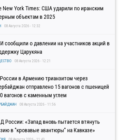
e New York Times: США ударили по иранским
ерным объектам в 2025
Н
08 Августа 2026 - 12:32
И сообщили о давлении на участников акций в
ддержку Царукяна
ЩЕСТВО
08 Августа 2026 - 12:21
 России в Армению трианзитом через
ербайджан отправлено 15 вагонов с пшеницей
10 вагонов с каменным углем
РБАЙДЖАН
08 Августа 2026 - 11:56
Д России: «Запад вновь пытается втянуть
узию в "кровавые авантюры" на Кавказе»
СИЯ
08 Августа 2026 - 11:43