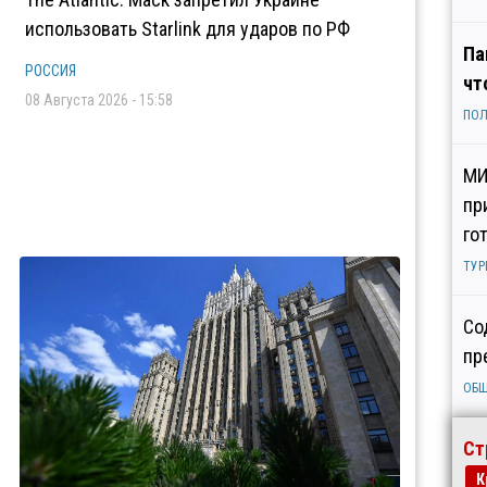
использовать Starlink для ударов по РФ
Па
РОССИЯ
чт
08 Августа 2026 - 15:58
ПОЛ
МИ
пр
го
ТУР
Со
пр
ОБ
Ст
К