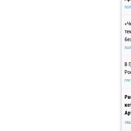
ПОЛ
«Ч
те
бе
ПОЛ
В 
Ро
ГРУ
Ра
ко
Ар
ОБ