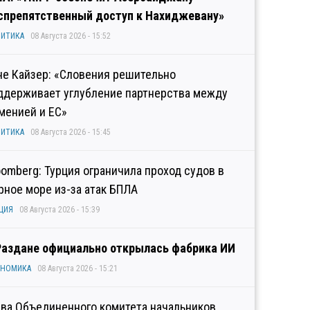
спрепятственный доступ к Нахиджевану»
ИТИКА
08 Августа 2026 - 15:52
не Кайзер: «Словения решительно
ддерживает углубление партнерства между
менией и ЕС»
ИТИКА
08 Августа 2026 - 15:45
oomberg: Турция ограничила проход судов в
рное море из-за атак БПЛА
ЦИЯ
08 Августа 2026 - 15:39
Раздане официально открылась фабрика ИИ
ОНОМИКА
08 Августа 2026 - 15:21
ава Объединенного комитета начальников