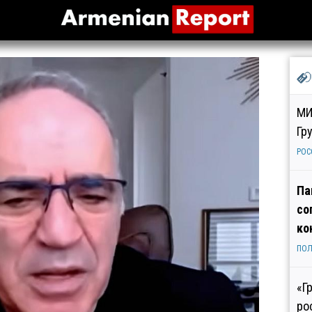
МИ
Гр
РОС
Па
со
ко
ПОЛ
«Г
ро