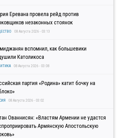
рия Еревана провела рейд против
рковщиков незаконных стоянок
ЩЕСТВО
08 Августа 2026 - 03:13
миджанян вспомнил, как большевики
душили Католикоса
ИТИКА
08 Августа 2026 - 03:08
ссийская партия «Родина» катит бочку на
блоко»
СИЯ
08 Августа 2026 - 03:02
тан Ованнисян: «Властям Армении не удастся
спроприировать Армянскую Апостольскую
рковь»