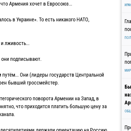
 что Армения хочет в Евросоюз...
ИРА
алось в Украине». То есть никакого НАТО,
Гл
по
ПОЛ
и лживость...
Пр
, они подписывают.
по
МИР
 путём... Они (лидеры государств Центральной
ерен бывший гроссмейстер.
Бы
на
егорического поворота Армении на Запад, в
Ар
нятно, что приходится платить большую цену за
ОБ
канала.
Пр
 десятилетиями держали ориентацию на Россию,