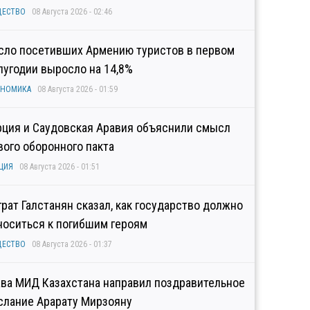
ЩЕСТВО
08 Августа 2026 - 02:46
сло посетивших Армению туристов в первом
лугодии выросло на 14,8%
ОНОМИКА
08 Августа 2026 - 01:59
рция и Саудовская Аравия объяснили смысл
вого оборонного пакта
ЦИЯ
08 Августа 2026 - 01:51
грат Галстанян сказал, как государство должно
носиться к погибшим героям
ЩЕСТВО
08 Августа 2026 - 01:37
ава МИД Казахстана направил поздравительное
слание Арарату Мирзояну