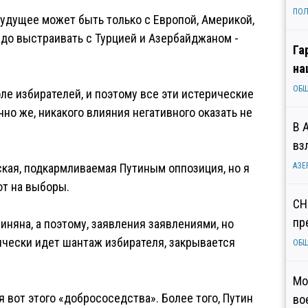
ПОЛ
будущее может быть только с Европой, Америкой,
адо выстраивать с Турцией и Азербайджаном -
Га
на
ОБ
ле избирателей, и поэтому все эти истерические
чно же, никакого влияния негативного оказать не
В 
вз
кая, подкармливаемая Путиным оппозиция, но я
АЗЕ
ют на выборы.
СН
пр
иняна, а поэтому, заявления заявлениями, но
ически идет шантаж избирателя, закрывается
ОБ
Мо
я вот этого «добрососедства». Более того, Путин
во