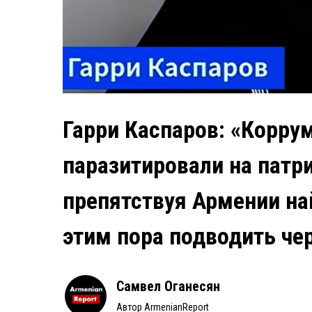
Гарри Каспаров: «Корр
паразитировали на патр
препятствуя Армении на
этим пора подводить че
Самвел Оганесян
Автор ArmenianReport