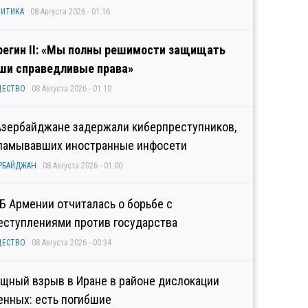
ИТИКА
08 Августа 2026 - 01:16
регин II: «Мы полны решимости защищать
ши справедливые права»
ЩЕСТВО
08 Августа 2026 - 01:10
Азербайджане задержали киберпреступников,
ламывавших иностранные инфосети
РБАЙДЖАН
08 Августа 2026 - 01:00
Б Армении отчиталась о борьбе с
еступлениями против государства
ЩЕСТВО
08 Августа 2026 - 00:34
щный взрыв в Иране в районе дислокации
енных: есть погибшие