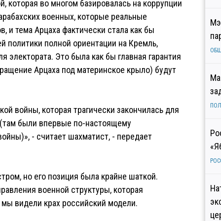
й, которая во многом базировалась на коррупции
карабахских военных, которые реальные
Мэ
в, и тема Арцаха фактически стала как бы
па
й политики полной ориентации на Кремль,
ОБ
для электората. Это была как бы главная гарантия
вращение Арцаха под материнское крыло) будут
Ма
за
ПОЛ
кой войны, которая трагически закончилась для
 (там были впервые по-настоящему
Ро
йны)», - считает шахматист, - передает
«Я
РОС
ром, но его позиция была крайне шаткой.
На
правления военной структуры, которая
эк
е мы видели крах российский модели.
це