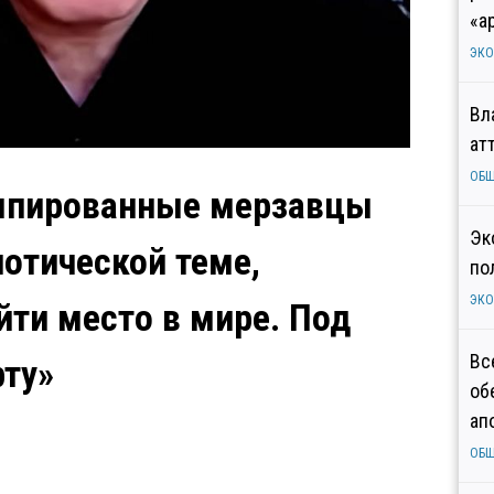
«а
ЭК
Вл
ат
ОБ
умпированные мерзавцы
Эк
иотической теме,
по
ЭК
йти место в мире. Под
Вс
рту»
об
ап
ОБ