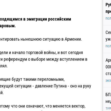
Ру
пр
аходящимся в эмиграции российским
ПОЛ
паровым.
Се
ентировать нынешнюю ситуацию в Армении.
уж
ПОЛ
дели и начало торговой войны, и вот сегодня
ти референдум о выборе между вступлением в
Ар
лял.
00
ст
тоящие будут такими переломными,
ЭК
екущей ситуации - давление Путина - оно на руку
й.
БП
не
тому что они означают, что меняется вектор,
ТУР