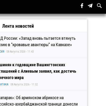
Лента новостей
Д России: «Запад вновь пытается втянуть
узию в "кровавые авантюры" на Кавказе»
СИЯ
08 Августа 2026 - 11:43
шинян к годовщине Вашингтонских
глашений с Алиевым заявил, как достичь
нечного мира
ИТИКА
08 Августа 2026 - 11:32
рапарак»: Об армянском абрикосе на
ссийско-азербайджанской границе донесли