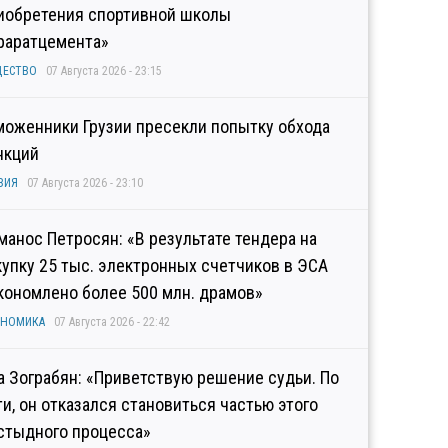
иобретения спортивной школы
раратцемента»
ЩЕСТВО
07 Августа 2026 - 23:15
моженники Грузии пресекли попытку обхода
нкций
ЗИЯ
07 Августа 2026 - 23:10
манос Петросян: «В результате тендера на
купку 25 тыс. электронных счетчиков в ЭСА
кономлено более 500 млн. драмов»
ОНОМИКА
07 Августа 2026 - 22:42
а Зограбян: «Приветствую решение судьи. По
ти, он отказался становиться частью этого
стыдного процесса»