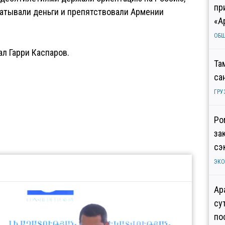
пр
батывали деньги и препятствовали Армении
«А
ОБ
ал Гарри Каспаров.
Та
са
ГРУ
Ро
за
сэ
ЭК
Ар
су
по