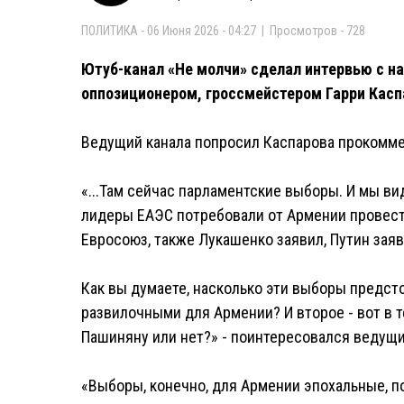
ПОЛИТИКА - 06 Июня 2026 - 04:27 | Просмотров - 728
Ютуб-канал «Не молчи» сделал интервью с н
оппозиционером, гроссмейстером Гарри Кас
Ведущий канала попросил Каспарова прокомм
«...Там сейчас парламентские выборы. И мы ви
лидеры ЕАЭС потребовали от Армении провес
Евросоюз, также Лукашенко заявил, Путин заяв
Как вы думаете, насколько эти выборы предс
развилочными для Армении? И второе - вот в т
Пашиняну или нет?» - поинтересовался ведущи
«Выборы, конечно, для Армении эпохальные, по