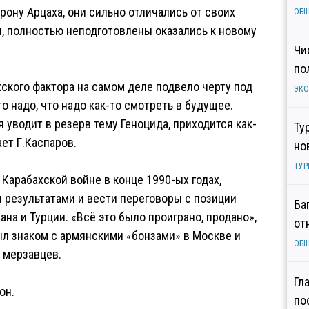
рону Арцаха, они сильно отличались от своих
ОБ
ы, полностью неподготовлены оказались к новому
Чи
по
хского фактора на самом деле подвело черту под
ЭК
о надо, что надо как-то смотреть в будущее.
 уводит в резерв тему Геноцида, приходится как-
Ту
ет Г.Каспаров.
но
ТУР
Карабахской войне в конце 1990-ых годах,
 результатами и вести переговоры с позиции
Ба
на и Турции. «Всё это было проиграно, продано»,
от
ыл знаком с армянскими «бонзами» в Москве и
ОБ
 мерзавцев.
Гл
он.
по