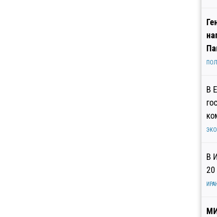
Ге
на
Па
ПОЛ
В 
го
ко
ЭК
В 
20
ИРА
МИ