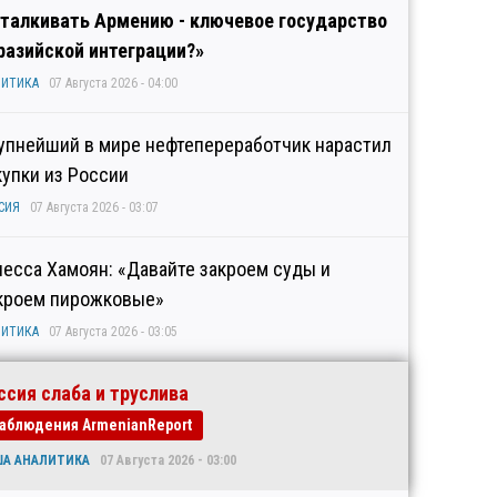
талкивать Армению - ключевое государство
разийской интеграции?»
ИТИКА
07 Августа 2026 - 04:00
упнейший в мире нефтепереработчик нарастил
купки из России
СИЯ
07 Августа 2026 - 03:07
несса Хамоян: «Давайте закроем суды и
кроем пирожковые»
ИТИКА
07 Августа 2026 - 03:05
ссия слаба и труслива
аблюдения ArmenianReport
ША АНАЛИТИКА
07 Августа 2026 - 03:00