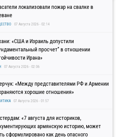
асатели локализовали пожар на свалке в
еване
ЩЕСТВО
07 Августа 2026 - 02:14
хани: «США и Израиль допустили
ундаментальный просчет" в отношении
тойчивости Ирана»
Н
07 Августа 2026 - 02:06
ерчук: «Между представителями РФ и Армении
храняются хорошие отношения»
ИТИКА
07 Августа 2026 - 01:57
стердам: «7 августа для историков,
кументирующих армянскую историю, может
ть сформулировано как день опасного