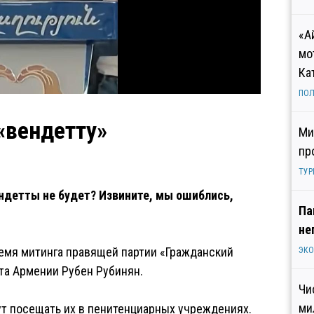
«А
мо
Ка
ПОЛ
«вендетту»
Ми
пр
ТУР
ендетты не будет? Извините, мы ошиблись,
Па
не
емя митинга правящей партии «Гражданский
ЭК
та Армении Рубен Рубинян.
Чи
ми
дут посещать их в пенитенциарных учреждениях.