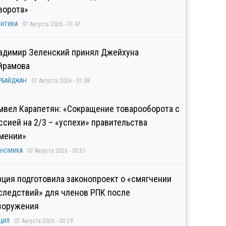
ворота»
ИТИКА
07 Августа 2026 - 01:47
адимир Зеленский принял Джейхуна
йрамова
РБАЙДЖАН
07 Августа 2026 - 01:08
мвел Карапетян: «Сокращение товарооборота с
ссией на 2/3 – «успехи» правительства
мении»
ОНОМИКА
07 Августа 2026 - 00:51
рция подготовила законопроект о «смягчении
следствий» для членов РПК после
зоружения
ЦИЯ
07 Августа 2026 - 00:29