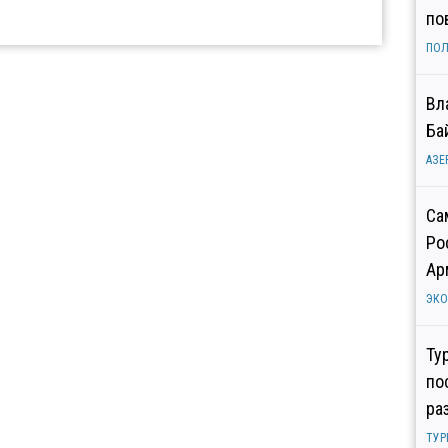
по
ПОЛ
Вл
Ба
АЗЕ
Са
Ро
Ар
ЭК
Ту
по
ра
ТУР