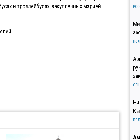
бусах и троллейбусах, закупленных мэрией
РОС
Ми
елей.
за
ПОЛ
Ар
ру
за
ОБ
Ни
Кы
ПОЛ
Ам