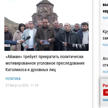
вы
ев
ПОЛ
Кр
за
РОС
«Айакве» требует прекратить политически
Аг
мотивированное уголовное преследование
от
Католикоса и духовных лиц
ПОЛ
ПОЛИТИКА
Ро
07 Августа 2026 - 11:24
Н
НА