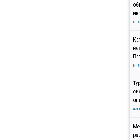
об
ин
ПОЛ
Ка
не
Па
ПОЛ
Ту
си
оп
АЗЕ
Ме
ра