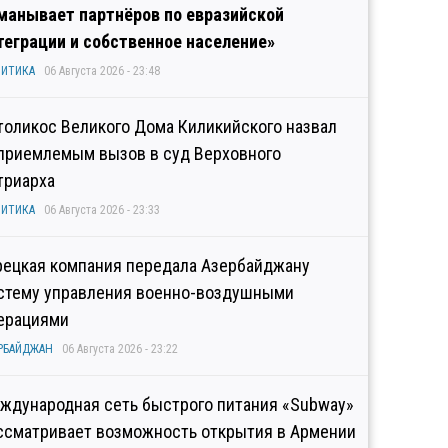
манывает партнёров по евразийской
теграции и собственное население»
ИТИКА
06 Августа 2026 - 23:48
толикос Великого Дома Киликийского назвал
приемлемым вызов в суд Верховного
триарха
ИТИКА
06 Августа 2026 - 23:33
рецкая компания передала Азербайджану
стему управления военно-воздушными
ерациями
РБАЙДЖАН
06 Августа 2026 - 23:22
ждународная сеть быстрого питания «Subway»
ссматривает возможность открытия в Армении