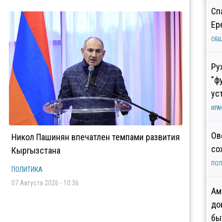
Сп
Ер
ОБ
Ру
"ф
ус
ИРА
Ов
Никол Пашинян впечатлен темпами развития
со
Кыргызстана
ПОЛ
ПОЛИТИКА
07 Августа 2026 - 10:36
Ам
до
бы