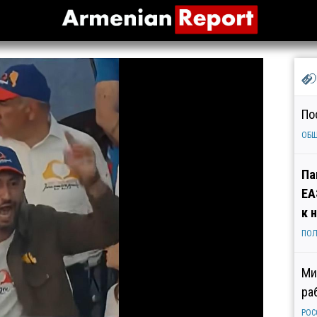
По
ОБ
Па
ЕА
к 
ПОЛ
Ми
ра
РОС