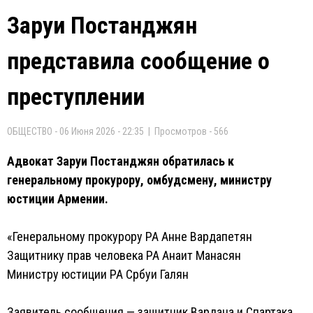
Заруи Постанджян
представила сообщение о
преступлении
ОБЩЕСТВО - 06 Июня 2026 - 22:35 | Просмотров - 566
Адвокат Заруи Постанджян обратилась к
генеральному прокурору, омбудсмену, министру
юстиции Армении.
«Генеральному прокурору РА Анне Вардапетян
Защитнику прав человека РА Анаит Манасян
Министру юстиции РА Србуи Галян
Заявитель сообщения — защитник Вардана и Спартака