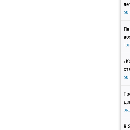
ле
ОБ
Па
во
ПОЛ
«К
ст
ОБ
Пр
до
ОБ
В 