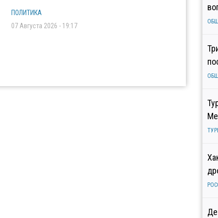
во
ПОЛИТИКА
ОБ
07 Августа 2026 - 19:17
Тр
по
ОБ
Ту
Ме
ТУР
Ха
др
РОС
Де