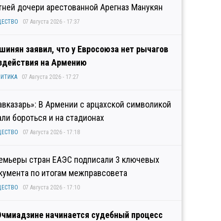
тней дочери арестованной Арегназ Манукян
ЩЕСТВО
07 Августа 2026 - 17:37
шинян заявил, что у Евросоюза нет рычагов
здействия на Армению
ИТИКА
07 Августа 2026 - 17:27
авказарь»: В Армении с арцахской символикой
али бороться и на стадионах
ЩЕСТВО
07 Августа 2026 - 17:18
емьеры стран ЕАЭС подписали 3 ключевых
кумента по итогам межправсовета
ЩЕСТВО
07 Августа 2026 - 17:10
Эчмиадзине начинается судебный процесс