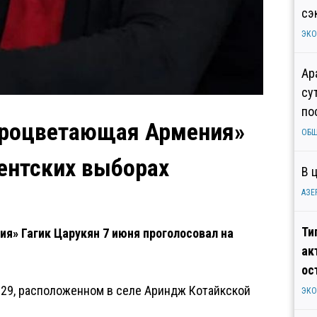
сэ
ЭК
Ар
су
по
Процветающая Армения»
ОБ
ентских выборах
В 
АЗЕ
Ти
» Гагик Царукян 7 июня проголосовал на
ак
ос
/29, расположенном в селе Ариндж Котайкской
ЭК