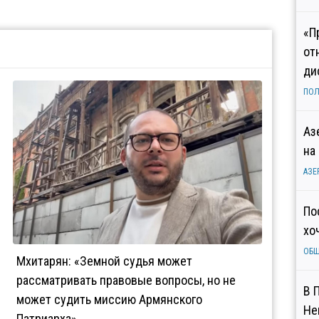
«П
от
ди
ПОЛ
Аз
на
АЗЕ
По
хо
ОБ
Мхитарян: «Земной судья может
рассматривать правовые вопросы, но не
В 
может судить миссию Армянского
Не
Патриарха»