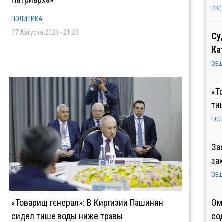
РОС
ПОЛИТИКА
07 Августа 2026 - 21:23
Су
Ка
ОБ
«Т
ти
ПОЛ
За
за
ОБ
«Товарищ генерал»: В Киргизии Пашинян
Ом
сидел тише воды ниже травы
со