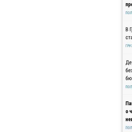
пр
ПОЛ
В 
ст
ГРУ
Де
бе
бю
ПОЛ
Па
о 
не
ПОЛ