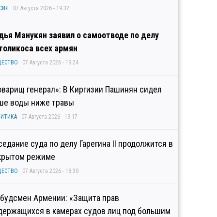
СИЯ
07 Августа 2026 - 19:32
дья Манукян заявил о самоотводе по делу
толикоса всех армян
ЩЕСТВО
07 Августа 2026 - 19:24
оварищ генерал»: В Киргизии Пашинян сидел
ше воды ниже травы
ИТИКА
07 Августа 2026 - 19:17
седание суда по делу Гарегина II продолжится в
крытом режиме
ЩЕСТВО
07 Августа 2026 - 18:30
будсмен Армении: «Защита прав
держащихся в камерах судов лиц под большим