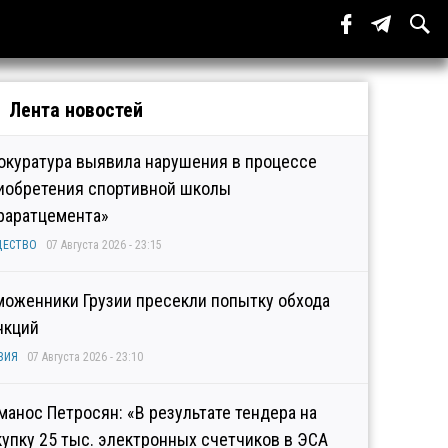
Лента новостей
окуратура выявила нарушения в процессе
иобретения спортивной школы
раратцемента»
ЩЕСТВО
07 Августа 2026 - 23:15
моженники Грузии пресекли попытку обхода
нкций
ЗИЯ
07 Августа 2026 - 23:10
манос Петросян: «В результате тендера на
купку 25 тыс. электронных счетчиков в ЭСА