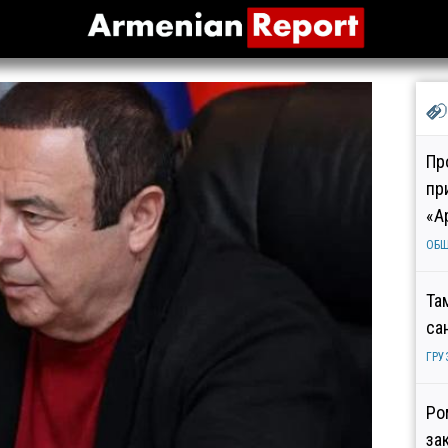
Пр
пр
«А
ОБ
Та
са
ГРУ
Ро
за