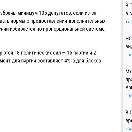
В 
избраны минимум 105 депутатов, если из-за
в 
овать нормы о предоставлении дополнительных
ТУР
нии избирается по пропорциональной системе,
НС
ви
рются 18 политических сил — 16 партий и 2
ПОЛ
мент для партий составляет 4%, а для блоков
Мх
пр
Ар
ПОЛ
В 
вр
ИРА