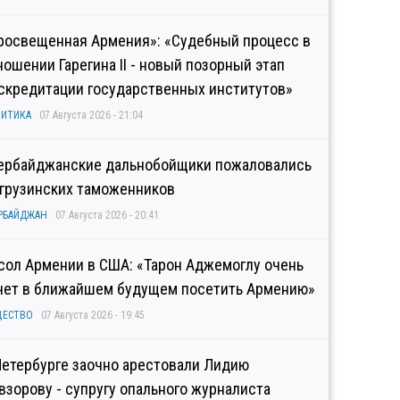
росвещенная Армения»: «Судебный процесс в
ношении Гарегина II - новый позорный этап
скредитации государственных институтов»
ИТИКА
07 Августа 2026 - 21:04
ербайджанские дальнобойщики пожаловались
 грузинских таможенников
РБАЙДЖАН
07 Августа 2026 - 20:41
сол Армении в США: «Тарон Аджемоглу очень
чет в ближайшем будущем посетить Армению»
ЩЕСТВО
07 Августа 2026 - 19:45
Петербурге заочно арестовали Лидию
взорову - супругу опального журналиста