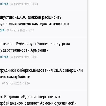
ИТИКА
07 Августа 2026 - 14:44
шустин: «ЕАЭС должен расширить
одовольственную самодостаточность»
СИЯ
07 Августа 2026 - 14:13
гателян - Рубиняну: «Россия – не угроза
сударственности Армении»
ИТИКА
07 Августа 2026 - 14:01
трудники киберкомандования США совершили
рию самоубийств
07 Августа 2026 - 13:50
оп Бадалян: «Единая энергосеть с
ербайджаном сделает Армению уязвимой»