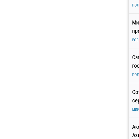
ПОЛ
Ми
пр
РОС
Са
го
ПОЛ
Со
се
МИР
Ак
Аз