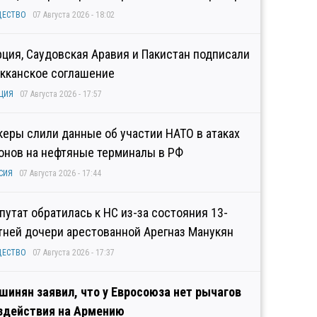
ЩЕСТВО
07 Августа 2026 - 18:02
рция, Саудовская Аравия и Пакистан подписали
кканское соглашение
ЦИЯ
07 Августа 2026 - 17:57
керы слили данные об участии НАТО в атаках
онов на нефтяные терминалы в РФ
СИЯ
07 Августа 2026 - 17:44
путат обратилась к НС из-за состояния 13-
тней дочери арестованной Арегназ Манукян
ЩЕСТВО
07 Августа 2026 - 17:37
шинян заявил, что у Евросоюза нет рычагов
здействия на Армению