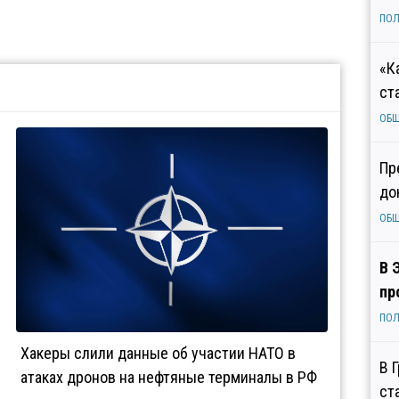
ПОЛ
«К
ст
ОБ
Пр
до
ОБ
В 
пр
ПОЛ
Хакеры слили данные об участии НАТО в
В 
атаках дронов на нефтяные терминалы в РФ
ст