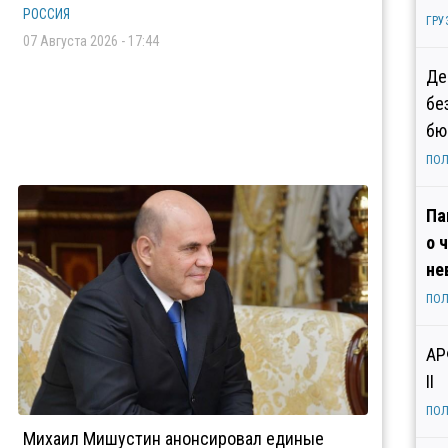
РОССИЯ
ГРУ
07 Августа 2026 - 17:44
Де
бе
бю
ПОЛ
Па
о 
не
ПОЛ
АР
II
ПОЛ
Михаил Мишустин анонсировал единые