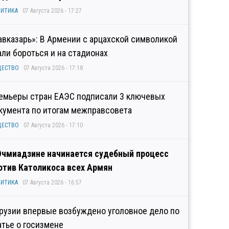
ИТИКА
07 Августа 2026 - 17:27
авказарь»: В Армении с арцахской символикой
али бороться и на стадионах
ЩЕСТВО
07 Августа 2026 - 17:18
емьеры стран ЕАЭС подписали 3 ключевых
кумента по итогам межправсовета
ЩЕСТВО
07 Августа 2026 - 17:10
Эчмиадзине начинается судебный процесс
отив Католикоса всех Армян
ИТИКА
07 Августа 2026 - 16:57
Грузии впервые возбуждено уголовное дело по
атье о госизмене