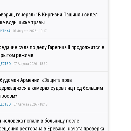
оварищ генерал»: В Киргизии Пашинян сидел
ше воды ниже травы
ИТИКА
07 Августа 2026 - 19:17
седание суда по делу Гарегина II продолжится в
крытом режиме
ЩЕСТВО
07 Августа 2026 - 18:30
будсмен Армении: «Защита прав
держащихся в камерах судов лиц под большим
просом»
ЩЕСТВО
07 Августа 2026 - 18:18
и человека попали в больницу после
сещения ресторана в Ереване: начата проверка