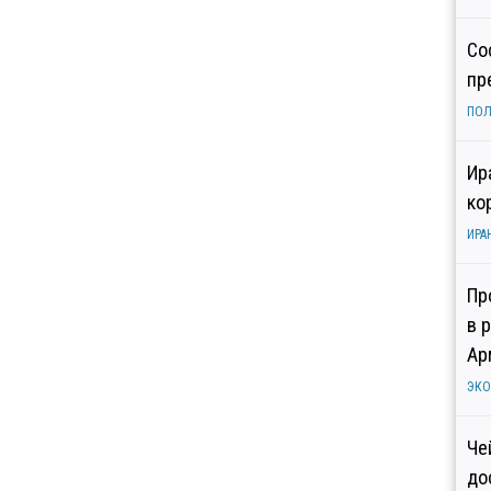
Со
пр
ПОЛ
Ир
ко
ИРА
Пр
в 
Ар
ЭК
Че
до