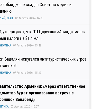
Азербайджане создан Совет по медиа и
щанию
РБАЙДЖАН
07 Августа 2026 - 16:03
Д утверждает, что ТЦ Царукяна «Ариндж молл»
рыл налоги на $1,4 млн.
ОНОМИКА
07 Августа 2026 - 15:48
оп Бадалян испугался антитуристических угроз
твиенко?
ОНОМИКА
07 Августа 2026 - 15:39
авительство Армении: «Через ответственное
домство будет организована встреча с
роникой Зонабенд»
ИТИКА
07 Августа 2026 - 15:27