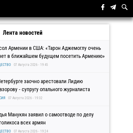
Лента новостей
сол Армении в США: «Тарон Аджемоглу очень
чет в ближайшем будущем посетить Армению»
ЩЕСТВО
07 Августа 2026 - 19:45
Петербурге заочно арестовали Лидию
взорову - супругу опального журналиста
СИЯ
07 Августа 2026 - 19:32
дья Манукян заявил о самоотводе по делу
толикоса всех армян
ЩЕСТВО
07 Августа 2026 - 19:24