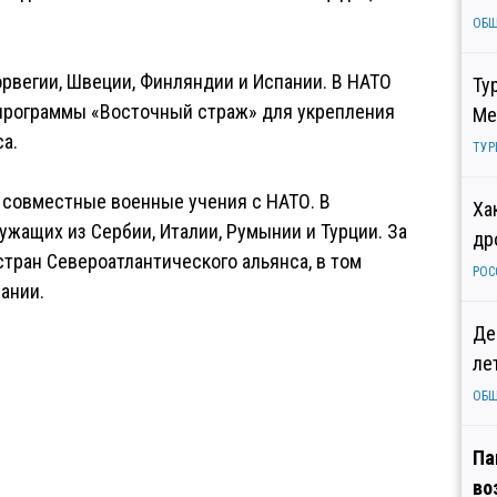
ОБ
рвегии, Швеции, Финляндии и Испании. В НАТО
Ту
 программы «Восточный страж» для укрепления
Ме
а.
ТУР
 совместные военные учения с НАТО. В
Ха
ужащих из Сербии, Италии, Румынии и Турции. За
др
стран Североатлантического альянса, в том
РОС
ании.
Де
ле
ОБ
Па
во