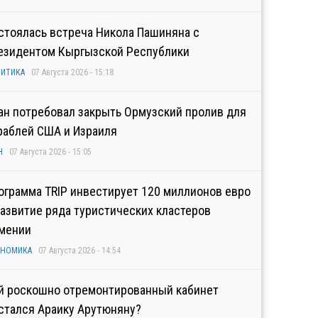
стоялась встреча Никола Пашиняна с
езидентом Кыргызской Республики
ИТИКА
07 Августа 2026 - 15:18
ан потребовал закрыть Ормузский пролив для
раблей США и Израиля
Н
07 Августа 2026 - 15:05
ограмма TRIP инвестирует 120 миллионов евро
развитие ряда туристических кластеров
мении
ОНОМИКА
07 Августа 2026 - 14:54
й роскошно отремонтированный кабинет
стался Араику Арутюняну?