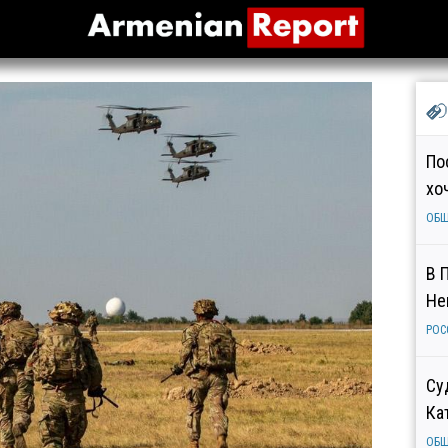
По
хо
ОБ
В 
Не
РОС
Су
Ка
ОБ