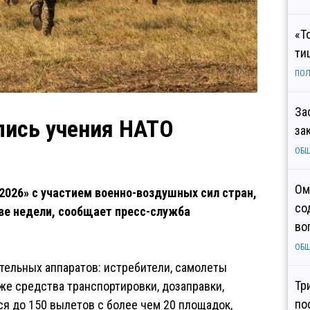
«Т
ти
ПОЛ
За
ались учения НАТО
за
ОБ
Ом
2026» с участием военно-воздушных сил стран,
со
ве недели, сообщает пресс-служба
во
ОБ
ательных аппаратов: истребители, самолеты
Тр
кже средства транспортировки, дозаправки,
по
я до 150 вылетов с более чем 20 площадок,