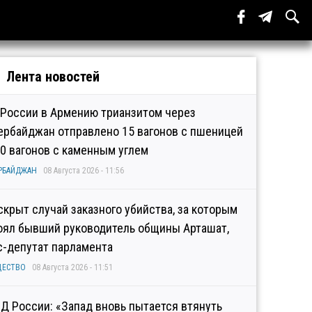
Лента новостей
 России в Армению трианзитом через
ербайджан отправлено 15 вагонов с пшеницей
10 вагонов с каменным углем
РБАЙДЖАН
08 Августа 2026 - 11:56
скрыт случай заказного убийства, за которым
оял бывший руководитель общины Арташат,
с-депутат парламента
ЩЕСТВО
08 Августа 2026 - 11:51
Д России: «Запад вновь пытается втянуть