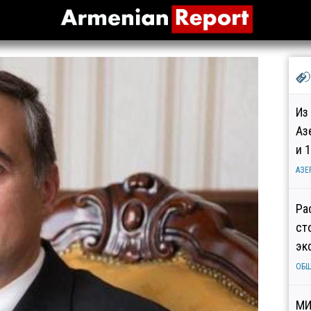
Из
Аз
и 
АЗЕ
Ра
ст
эк
ОБ
МИ