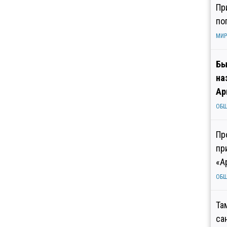
Пр
по
МИР
Бы
на
Ар
ОБ
Пр
пр
«А
ОБ
Та
са