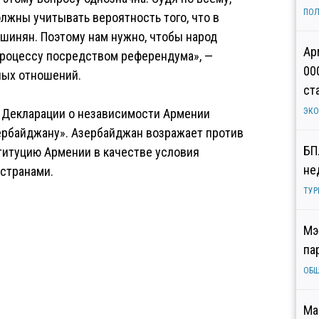
ПОЛ
олжны учитывать вероятность того, что в
шинян. Поэтому нам нужно, чтобы народ
Ар
процессу посредством референдума», —
00
ных отношений.
ст
 Декларации о независимости Армении
ЭК
ербайджану». Азербайджан возражает против
БП
титуцию Армении в качестве условия
не
странами.
ТУР
Мэ
па
ОБ
Ма