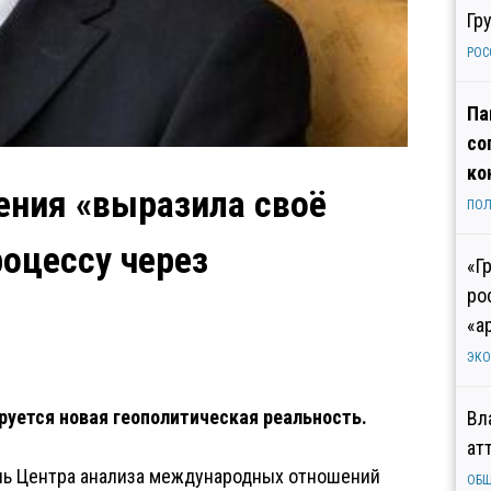
Гр
РОС
Па
со
ко
мения «выразила своё
ПОЛ
оцессу через
«Г
ро
«а
ЭК
уется новая геополитическая реальность.
Вл
ат
ель Центра анализа международных отношений
ОБ