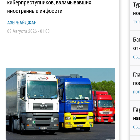
киберпреступников, взламывавших
Ту
иностранные инфосети
но
ТУР
АЗЕРБАЙДЖАН
08 Августа 2026 - 01:00
Ба
от
ОБ
Гл
по
ПОЛ
Га
на
ОБ