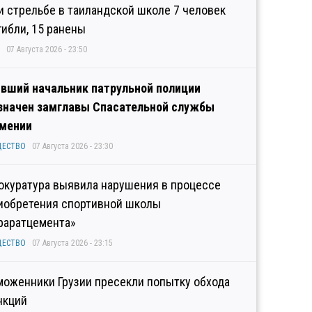
и стрельбе в таиландской школе 7 человек
гибли, 15 ранены
07 Августа 2026 - 23:50
вший начальник патрульной полиции
значен замглавы Спасательной службы
мении
ЩЕСТВО
07 Августа 2026 - 23:30
окуратура выявила нарушения в процессе
иобретения спортивной школы
раратцемента»
ЩЕСТВО
07 Августа 2026 - 23:15
моженники Грузии пресекли попытку обхода
нкций