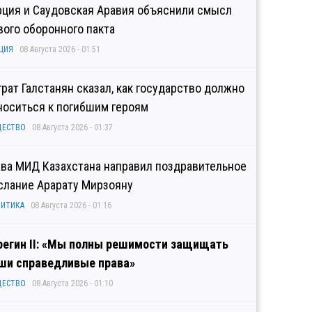
рция и Саудовская Аравия объяснили смысл
вого оборонного пакта
ЦИЯ
08 Августа 2026 - 01:51
грат Галстанян сказал, как государство должно
носиться к погибшим героям
ЩЕСТВО
08 Августа 2026 - 01:37
ава МИД Казахстана направил поздравительное
слание Арарату Мирзояну
ИТИКА
08 Августа 2026 - 01:16
регин II: «Мы полны решимости защищать
ши справедливые права»
ЩЕСТВО
08 Августа 2026 - 01:10