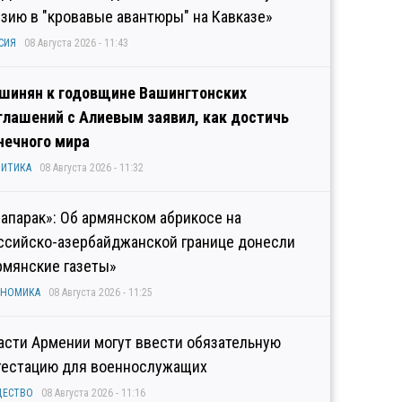
узию в "кровавые авантюры" на Кавказе»
СИЯ
08 Августа 2026 - 11:43
шинян к годовщине Вашингтонских
глашений с Алиевым заявил, как достичь
нечного мира
ИТИКА
08 Августа 2026 - 11:32
рапарак»: Об армянском абрикосе на
ссийско-азербайджанской границе донесли
рмянские газеты»
ОНОМИКА
08 Августа 2026 - 11:25
асти Армении могут ввести обязательную
тестацию для военнослужащих
ЩЕСТВО
08 Августа 2026 - 11:16