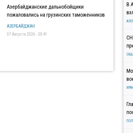
В 
Азербайджанские дальнобойщики
вз
пожаловались на грузинских таможенников
АЗЕ
АЗЕРБАЙДЖАН
07 Августа 2026 - 20:41
СН
пр
ОБ
Мо
во
ИРА
Гл
по
ПОЛ