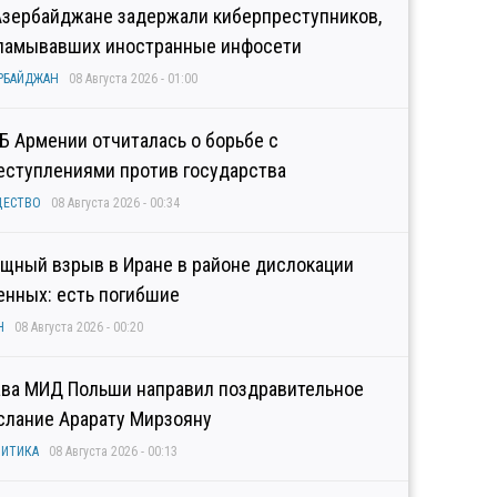
Азербайджане задержали киберпреступников,
ламывавших иностранные инфосети
РБАЙДЖАН
08 Августа 2026 - 01:00
Б Армении отчиталась о борьбе с
еступлениями против государства
ЩЕСТВО
08 Августа 2026 - 00:34
щный взрыв в Иране в районе дислокации
енных: есть погибшие
Н
08 Августа 2026 - 00:20
ава МИД Польши направил поздравительное
слание Арарату Мирзояну
ИТИКА
08 Августа 2026 - 00:13