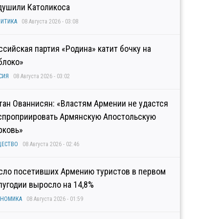
душили Католикоса
ИТИКА
08 Августа 2026 - 03:08
ссийская партия «Родина» катит бочку на
блоко»
СИЯ
08 Августа 2026 - 03:02
тан Ованнисян: «Властям Армении не удастся
спроприировать Армянскую Апостольскую
рковь»
ЩЕСТВО
08 Августа 2026 - 02:46
сло посетивших Армению туристов в первом
лугодии выросло на 14,8%
ОНОМИКА
08 Августа 2026 - 01:59