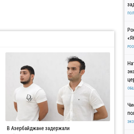
за
ПОЛ
Ро
«Я
РОС
На
эк
це
ОБ
Чи
по
ЭК
В Азербайджане задержали