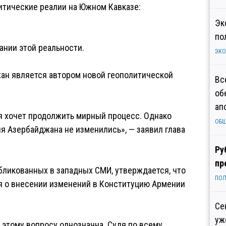
тические реалии на Южном Кавказе:
Эк
по
ании этой реальности.
ЭК
ан является автором новой геополитической
Вс
об
ап
я хочет продолжить мирный процесс. Однако
ОБ
я Азербайджана не изменились», — заявил глава
Ру
пр
убликованных в западных СМИ, утверждается, что
ПОЛ
я о внесении изменений в Конституцию Армении
Се
уж
этому вопросу однозначна. Судя по всему,