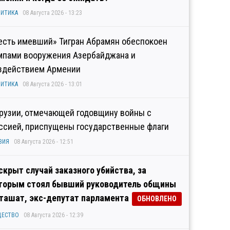
ИТИКА
08 Августа 2026 - 13:23
есть имевший» Тигран Абрамян обеспокоен
мпами вооружения Азербайджана и
здействием Армении
ИТИКА
08 Августа 2026 - 13:01
Грузии, отмечающей годовщину войны с
ссией, приспущены государственные флаги
ЗИЯ
08 Августа 2026 - 12:51
скрыт случай заказного убийства, за
торым стоял бывший руководитель общины
ташат, экс-депутат парламента
ОБНОВЛЕНО
ЩЕСТВО
08 Августа 2026 - 12:39