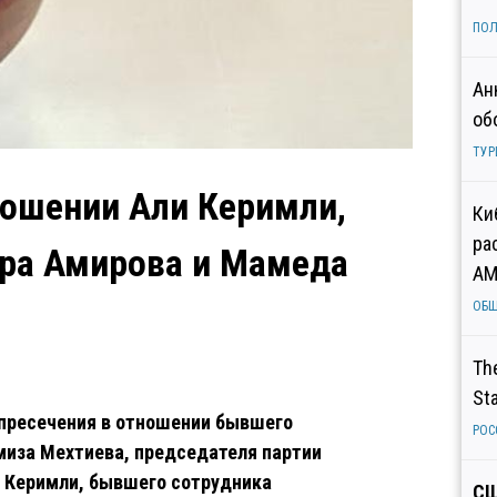
ПОЛ
Ан
об
ТУР
ношении Али Керимли,
Ки
ра
ара Амирова и Мамеда
AM
ОБ
Th
St
 пресечения в отношении бывшего
РОС
миза Мехтиева, председателя партии
 Керимли, бывшего сотрудника
СШ