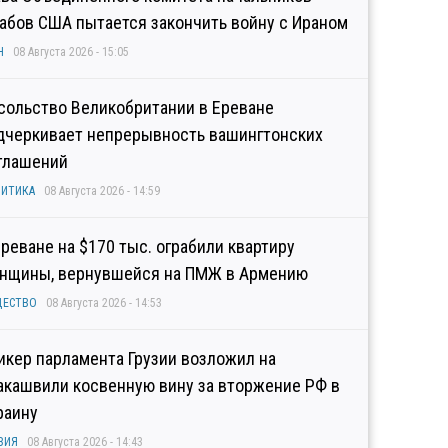
абов США пытается закончить войну с Ираном
Н
08 Августа 2026 - 15:05
сольство Великобритании в Ереване
дчеркивает непрерывность вашингтонских
глашений
ИТИКА
08 Августа 2026 - 14:59
Ереване на $170 тыс. ограбили квартиру
нщины, вернувшейся на ПМЖ в Армению
ЩЕСТВО
08 Августа 2026 - 14:53
икер парламента Грузии возложил на
акашвили косвенную вину за вторжение РФ в
раину
ЗИЯ
08 Августа 2026 - 14:43