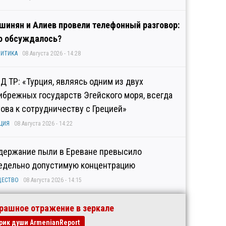
шинян и Алиев провели телефонный разговор:
о обсуждалось?
ИТИКА
08 Августа 2026 - 14:28
Д ТР: «Турция, являясь одним из двух
ибрежных государств Эгейского моря, всегда
това к сотрудничеству с Грецией»
ЦИЯ
08 Августа 2026 - 14:22
держание пыли в Ереване превысило
едельно допустимую концентрацию
ЩЕСТВО
08 Августа 2026 - 14:15
рашное отражение в зеркале
рик души ArmenianReport