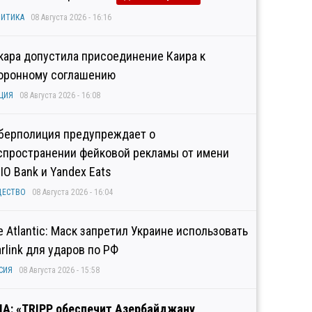
ИТИКА
08 Августа 2026 - 16:16
кара допустила присоединение Каира к
оронному соглашению
ЦИЯ
08 Августа 2026 - 16:08
берполиция предупреждает о
спространении фейковой рекламы от имени
IO Bank и Yandex Eats
ЩЕСТВО
08 Августа 2026 - 16:04
e Atlantic: Маск запретил Украине использовать
arlink для ударов по РФ
СИЯ
08 Августа 2026 - 15:58
А: «TRIPP обеспечит Азербайджану