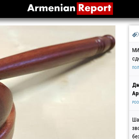
МИ
сд
ПОЛ
Дм
Ар
РОС
Ша
зв
бе