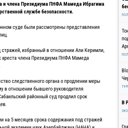
а и члена Президиума ПНФА Мамеда Ибрагима
бе
арственной службе безопасности.
ПОЛ
йонном суде были рассмотрены представления
То
лиц.
по
Ар
 стражей, избранный в отношении Али Керимли,
ПОЛ
ок ареста члена Президиума ПНФА Мамеда
.
Bl
Че
йство следственного органа о продлении меры
ТУР
му в отношении бывшего руководителя
Сабаильский районный суд продлил срок
В 
ев.
ЭК
и на 5 месяцев срока содержания под стражей
Гл
ьной академии наук Азербайджана (НАНА) и