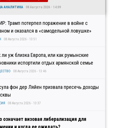
ША АНАЛИТИКА
08 Августа 2026 - 14:09
ИР: Трамп потерпел поражение в войне с
аном и оказался в «самодельной ловушке»
Н
08 Августа 2026 - 13:51
к ли уж близка Европа, или как румынские
новники испортили отдых армянской семье
ЩЕСТВО
08 Августа 2026 - 13:46
сула фон дер Ляйен призвала пресечь доходы
сквы
СИЯ
08 Августа 2026 - 13:37
о означает визовая либерализация для
мении и когда ее ожидать?