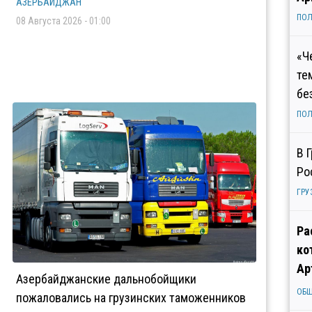
АЗЕРБАЙДЖАН
ПОЛ
08 Августа 2026 - 01:00
«Ч
те
бе
ПОЛ
В 
Ро
ГРУ
Ра
ко
Ар
Азербайджанские дальнобойщики
ОБ
пожаловались на грузинских таможенников