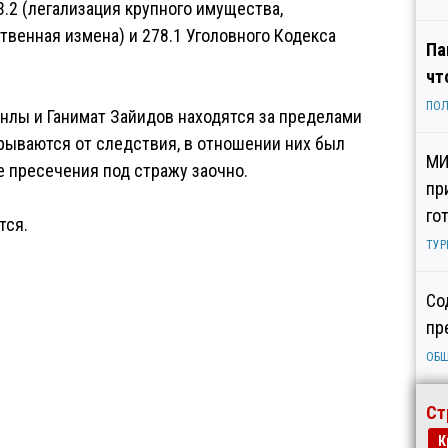
3.2 (легализация крупного имущества,
твенная измена) и 278.1 Уголовного Кодекса
Па
чт
ПОЛ
манлы и Ганимат Зайидов находятся за пределами
рываются от следствия, в отношении них был
МИ
е пресечения под стражу заочно.
пр
го
тся.
ТУР
Со
пр
ОБ
Ст
К