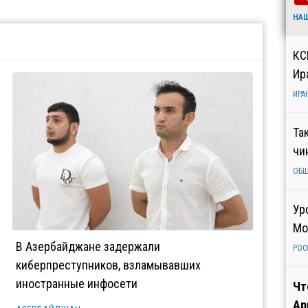
НА
КС
Ир
ИРА
Та
чи
ОБ
Ур
Мо
В Азербайджане задержали
РОС
киберпреступников, взламывавших
иностранные инфосети
Чт
Ар