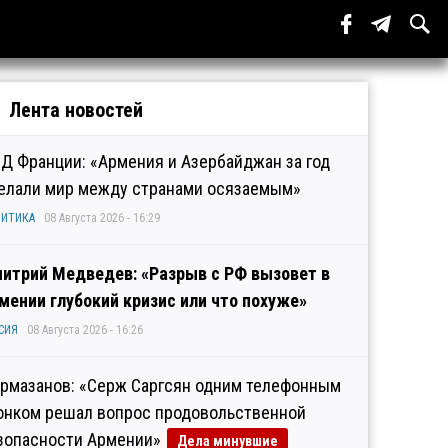
Лента новостей
Д Франции: «Армения и Азербайджан за год
елали мир между странами осязаемым»
ИТИКА
08 Августа 2026 - 16:29
итрий Медведев: «Разрыв с РФ вызовет в
мении глубокий кризис или что похуже»
СИЯ
08 Августа 2026 - 16:26
рмазанов: «Серж Саргсян одним телефонным
онком решал вопрос продовольственной
зопасности Армении»
Дела минувшие