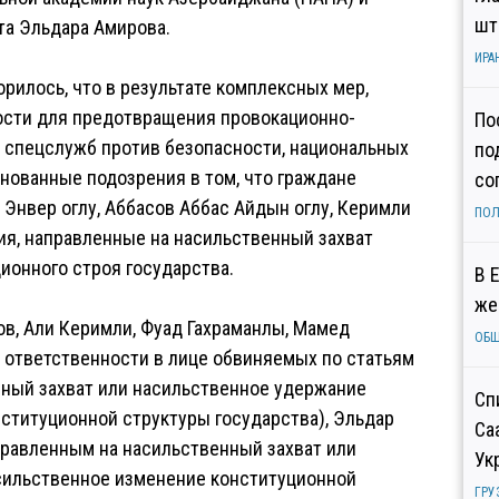
шт
а Эльдара Амирова.
ИРА
орилось, что в результате комплексных мер,
ости для предотвращения провокационно-
По
 спецслужб против безопасности, национальных
по
снованные подозрения в том, что граждане
со
Энвер оглу, Аббасов Аббас Айдын оглу, Керимли
ПОЛ
ия, направленные на насильственный захват
ионного строя государства.
В 
же
ов, Али Керимли, Фуад Гахраманлы, Мамед
ОБ
 ответственности в лице обвиняемых по статьям
нный захват или насильственное удержание
Сп
нституционной структуры государства), Эльдар
Са
аправленным на насильственный захват или
Ук
асильственное изменение конституционной
ГРУ