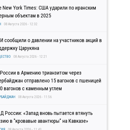
e New York Times: США ударили по иранским
ерным объектам в 2025
Н
08 Августа 2026 - 12:32
И сообщили о давлении на участников акций в
ддержку Царукяна
ЩЕСТВО
08 Августа 2026 - 12:21
 России в Армению трианзитом через
ербайджан отправлено 15 вагонов с пшеницей
10 вагонов с каменным углем
РБАЙДЖАН
08 Августа 2026 - 11:56
Д России: «Запад вновь пытается втянуть
узию в "кровавые авантюры" на Кавказе»
СИЯ
08 Августа 2026 - 11:43