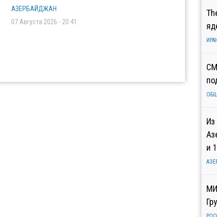
АЗЕРБАЙДЖАН
Th
07 Августа 2026 - 20:41
яд
ИРА
СМ
по
ОБ
Из
Аз
и 
АЗЕ
МИ
Гр
РОС