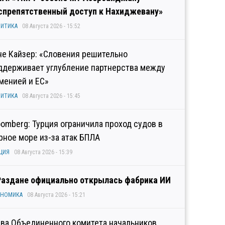
спрепятственный доступ к Нахиджевану»
ИТИКА
08 Августа 2026 - 15:52
не Кайзер: «Словения решительно
ддерживает углубление партнерства между
менией и ЕС»
ИТИКА
08 Августа 2026 - 15:45
oomberg: Турция ограничила проход судов в
рное море из-за атак БПЛА
ЦИЯ
08 Августа 2026 - 15:39
Раздане официально открылась фабрика ИИ
ОНОМИКА
08 Августа 2026 - 15:21
ава Объединенного комитета начальников