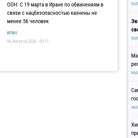
ООН: С 19 марта в Иране по обвинениям в
ПОЛ
связи с нацбезопасностью казнены не
менее 56 человек
Эк
св
ИРАН
ПОЛ
06 Августа 2026 - 03:11
Ма
ре
РОС
Са
го
ЭК
Хи
пр