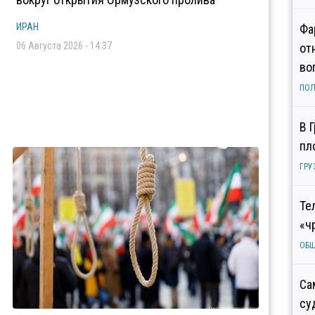
ИРАН
Фа
06 Августа 2026 - 14:37
от
во
ПОЛ
В 
пл
ГРУ
Те
«ч
ОБ
Са
су