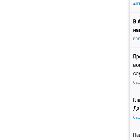
АЗЕ
В 
на
ПОЛ
Пр
во
сл
ОБ
Гл
Да
ОБ
Па