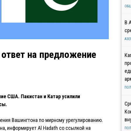
ОБ
В 
ср
АЗЕ
 ответ на предложение
Ка
пр
ед
ар
ПОЛ
ние США. Пакистан и Катар усилили
Ср
сы.
Ко
вн
жения Вашингтона по мирному урегулированию.
на, информирует Al Hadath со ссылкой на
ПОЛ