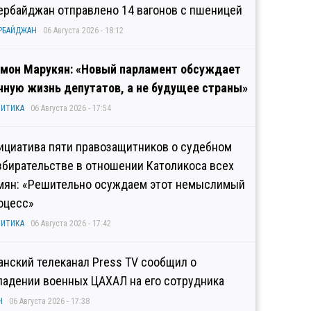
ербайджан отправлено 14 вагонов с пшеницей
РБАЙДЖАН
06 Августа 2026 - 18:12
мон Марукян: «Новый парламент обсуждает
чную жизнь депутатов, а не будущее страны»
ИТИКА
06 Августа 2026 - 17:54
ициатива пяти правозащитников о судебном
збирательстве в отношении Католикоса всех
мян: «Решительно осуждаем этот немыслимый
оцесс»
ИТИКА
06 Августа 2026 - 17:42
анский телеканал Press TV сообщил о
падении военных ЦАХАЛ на его сотрудника
Н
06 Августа 2026 - 17:38