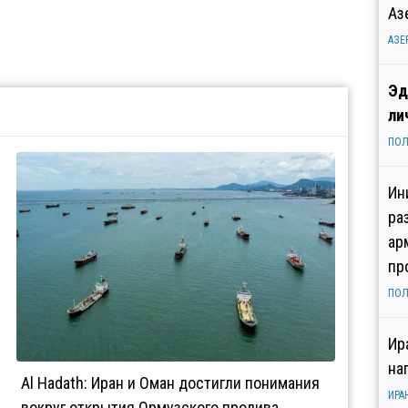
Аз
АЗЕ
Эд
ли
ПОЛ
Ин
ра
ар
пр
ПОЛ
Ир
на
Al Hadath: Иран и Оман достигли понимания
ИРА
вокруг открытия Ормузского пролива