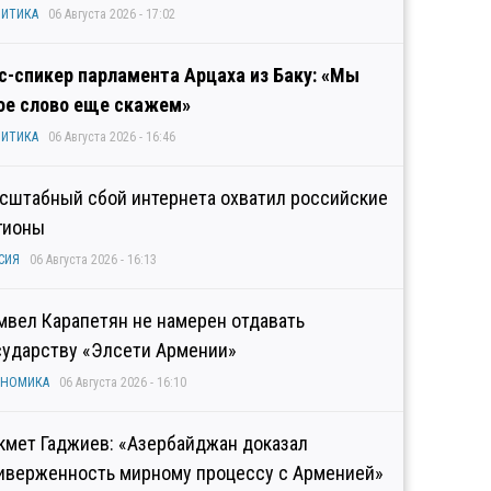
ИТИКА
06 Августа 2026 - 17:02
с-спикер парламента Арцаха из Баку: «Мы
ое слово еще скажем»
ИТИКА
06 Августа 2026 - 16:46
сштабный сбой интернета охватил российские
гионы
СИЯ
06 Августа 2026 - 16:13
мвел Карапетян не намерен отдавать
сударству «Элсети Армении»
ОНОМИКА
06 Августа 2026 - 16:10
кмет Гаджиев: «Азербайджан доказал
иверженность мирному процессу с Арменией»