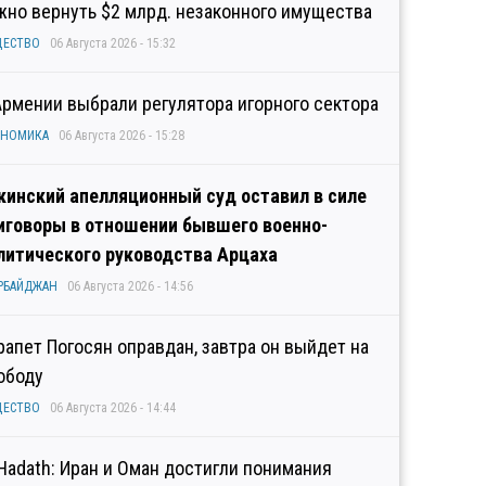
жно вернуть $2 млрд. незаконного имущества
ЩЕСТВО
06 Августа 2026 - 15:32
Армении выбрали регулятора игорного сектора
ОНОМИКА
06 Августа 2026 - 15:28
кинский апелляционный суд оставил в силе
иговоры в отношении бывшего военно-
литического руководства Арцаха
РБАЙДЖАН
06 Августа 2026 - 14:56
рапет Погосян оправдан, завтра он выйдет на
ободу
ЩЕСТВО
06 Августа 2026 - 14:44
 Hadath: Иран и Оман достигли понимания