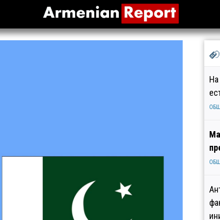
На
ес
ОБ
Ма
пр
ОБ
Ан
фа
ин