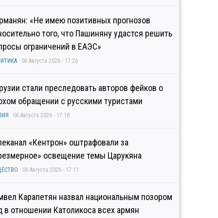
рманян: «Не имею позитивных прогнозов
носительно того, что Пашиняну удастся решить
просы ограничений в ЕАЭС»
ИТИКА
06 Августа 2026 - 17:26
Грузии стали преследовать авторов фейков о
охом обращении с русскими туристами
ЗИЯ
06 Августа 2026 - 17:18
леканал «Кентрон» оштрафовали за
резмерное» освещение темы Царукяна
ЩЕСТВО
06 Августа 2026 - 17:11
мвел Карапетян назвал национальным позором
д в отношении Католикоса всех армян