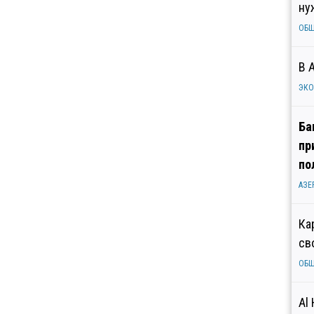
ну
ОБ
В 
ЭК
Ба
пр
по
АЗЕ
Ка
св
ОБ
Al