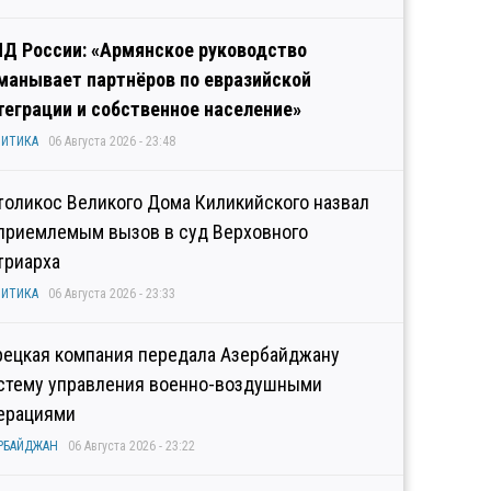
Д России: «Армянское руководство
манывает партнёров по евразийской
теграции и собственное население»
ИТИКА
06 Августа 2026 - 23:48
толикос Великого Дома Киликийского назвал
приемлемым вызов в суд Верховного
триарха
ИТИКА
06 Августа 2026 - 23:33
рецкая компания передала Азербайджану
стему управления военно-воздушными
ерациями
РБАЙДЖАН
06 Августа 2026 - 23:22