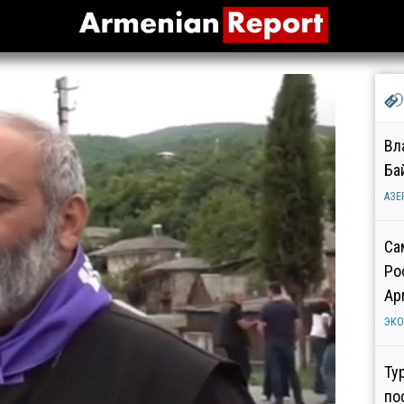
Вл
Ба
АЗЕ
Са
Ро
Ар
ЭК
Ту
по