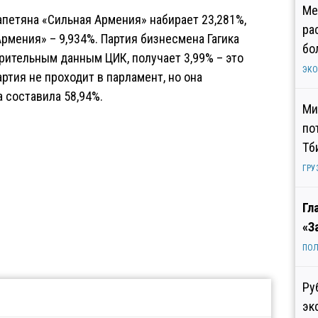
Ме
петяна «Сильная Армения» набирает 23,281%,
ра
рмения» – 9,934%. Партия бизнесмена Гагика
бо
рительным данным ЦИК, получает 3,99% – это
ЭК
артия не проходит в парламент, но она
а составила 58,94%.
Ми
по
Тб
ГРУ
Гл
«З
ПОЛ
Ру
эк