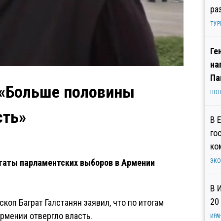
ра
ТУР
Ге
на
Па
 «Больше половины
ПОЛ
сть»
В 
го
ко
ьтаты парламентских выборов в Армении
ЭК
В 
20
оп Баграт Галстанян заявил, что по итогам
рмении отвергло власть.
ИРА