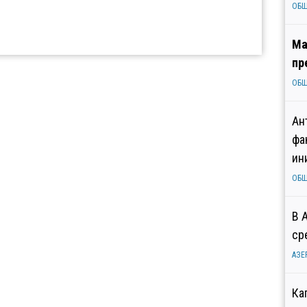
ОБ
Ма
пр
ОБ
Ан
фа
ин
ОБ
В 
ср
АЗЕ
Ка