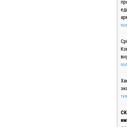
пр
ед
ар
ПОЛ
Ср
Ко
вн
ПОЛ
Ха
эк
ТУР
СК
им