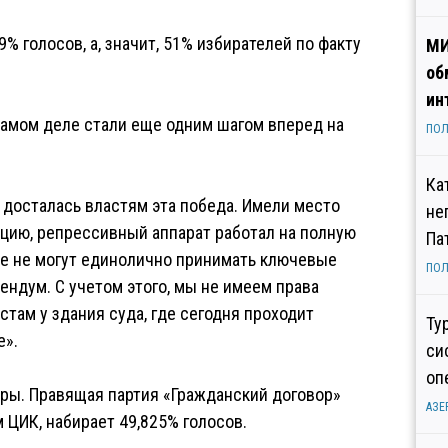
% голосов, а, значит, 51% избирателей по факту
МИ
об
ин
 самом деле стали еще одним шагом вперед на
ПОЛ
Ка
 досталась властям эта победа. Имели место
не
цию, репрессивный аппарат работал на полную
Па
ше не могут единолично принимать ключевые
ПОЛ
ндум. С учетом этого, мы не имеем права
стам у здания суда, где сегодня проходит
Ту
е».
си
оп
ры. Правящая партия «Гражданский договор»
АЗЕ
ЦИК, набирает 49,825% голосов.