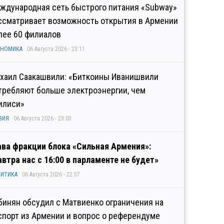
ждународная сеть быстрого питания «Subway»
ссматривает возможность открытия в Армении
лее 60 филиалов
ОНОМИКА
06 Августа 2026 - 23:11
хаил Саакашвили: «Биткоины Иванишвили
требляют больше электроэнергии, чем
илиси»
ЗИЯ
06 Августа 2026 - 23:03
ава фракции блока «Сильная Армения»:
автра нас с 16:00 в парламенте не будет»
ИТИКА
06 Августа 2026 - 22:57
бинян обсудил с Матвиенко ограничения на
спорт из Армении и вопрос о референдуме