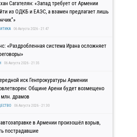
хан Сагателян: «Запад требует от Армении
йти из ОДКБ и ЕАЭС, а взамен предлагает лишь
ончик"»
ИТИКА
06 Августа 2026 - 21:47
нс: «Раздробленная система Ирана осложняет
реговоры»
Н
06 Августа 2026 - 21:35
ередной иск Генпрокуратуры Армении
овлетворен: Общине Арени будет возмещено
2 млн. драмов
ЩЕСТВО
06 Августа 2026 - 21:30
 автозаправке в Армении произошёл взрыв,
ть пострадавшие