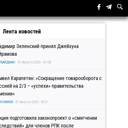
Лента новостей
адимир Зеленский принял Джейхуна
йрамова
РБАЙДЖАН
07 Августа 2026 - 01:08
мвел Карапетян: «Сокращение товарооборота с
ссией на 2/3 – «успехи» правительства
мении»
ОНОМИКА
07 Августа 2026 - 00:51
рция подготовила законопроект о «смягчении
следствий» для членов РПК после