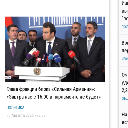
Иш
вы
"п
ПОЛ
Вэ
пе
ИРА
Оч
уд
Глава фракции блока «Сильная Армения»:
2,
«Завтра нас с 16:00 в парламенте не будет»
ОБ
ПОЛИТИКА
На
06 Августа 2026 - 22:57
ес