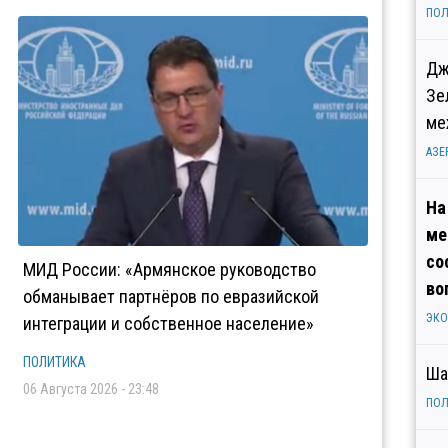
ПОЛ
Дж
Зе
ме
АЗЕ
На
ме
со
МИД России: «Армянское руководство
во
обманывает партнёров по евразийской
ЭК
интеграции и собственное население»
ПОЛИТИКА
Ша
06 Августа 2026 - 23:48
ПОЛ