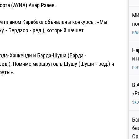
орта (AYNA) Анар Рзаев.
МИ
ым планом Карабаха объявлены конкурсы: «Мы
по
 - Бердзор - ред.), который начнет
ИРА
На
рда-Ханкенди и Барда-Шуша (Барда -
и 
ред.). Помимо маршрутов в Шушу (Шуши - ред.) и
ПОЛ
руты».
В 
«Р
ЭК
Ба
бе
Ор