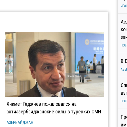
ИРА
Ас
ко
за
ПОЛ
В 
АЗЕ
Сп
вз
ПОЛ
Хикмет Гаджиев пожаловался на
антиазербайджанские силы в турецких СМИ
Пр
АЗЕРБАЙДЖАН
им