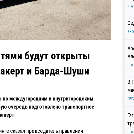
ИРА
Се
ЭК
Ар
тями будут открыты
Ал
ПОЛ
акерт и Барда-Шуши
В 
ма
 по междугородним и внутригородским
ГРУ
вую очередь подготовлено транспортное
накерт.
Га
тр
инге сказал председатель правления
ПОЛ