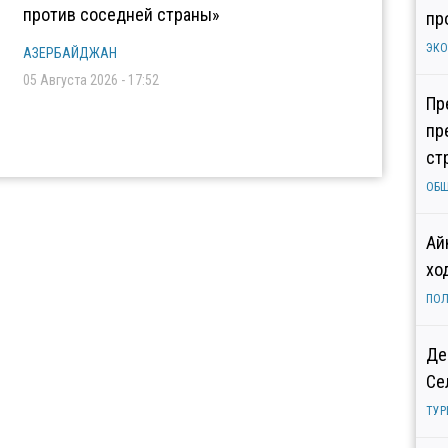
против соседней страны»
пр
ЭК
АЗЕРБАЙДЖАН
05 Августа 2026 - 17:52
Пр
пр
ст
ОБ
Ай
хо
ПОЛ
Де
Се
ТУР