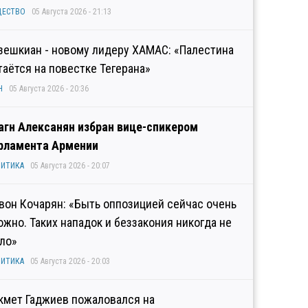
ЩЕСТВО
05 Августа 2026 - 21:13
зешкиан - новому лидеру ХАМАС: «Палестина
таётся на повестке Тегерана»
Н
05 Августа 2026 - 20:36
агн Алексанян избран вице-спикером
рламента Армении
ИТИКА
05 Августа 2026 - 20:07
вон Кочарян: «Быть оппозицией сейчас очень
ожно. Таких нападок и беззакония никогда не
ло»
ИТИКА
05 Августа 2026 - 20:03
кмет Гаджиев пожаловался на