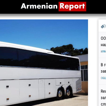
ОО
на
ИРА
В 
за
ОБ
Re
за
сл