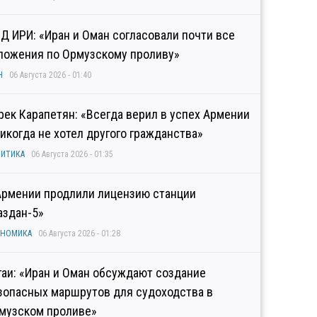
Д ИРИ: «Иран и Оман согласовали почти все
ложения по Ормузскому проливу»
Н
06 Августа 2026 - 01:40
рек Карапетян: «Всегда верил в успех Армении
никогда не хотел другого гражданства»
ИТИКА
06 Августа 2026 - 01:35
Армении продлили лицензию станции
аздан-5»
ОНОМИКА
06 Августа 2026 - 01:28
гаи: «Иран и Оман обсуждают создание
зопасных маршрутов для судоходства в
музском проливе»