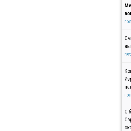
Ме
во
ПОЛ
См
вы
ГРУ
Ко
Из
па
ПОЛ
С 
Са
ок