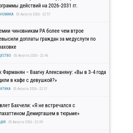
ограммы действий на 2026-2031 гг.
ОНОМИКА
05 Августа 2026 - 22:57
емии чиновникам РА более чем втрое
евысили доплаты граждан за медуслуги по
раховке
ЩЕСТВО
05 Августа 2026 - 22:46
к Фарманян – Ваагну Алексаняну: «Вы в 3-4 года
дили в кафе с девушкой?»
ИТИКА
05 Августа 2026 - 22:37
влет Бахчели: «Я не встречался с
лахаттином Демирташем в тюрьме»
ЦИЯ
05 Августа 2026 - 22:09