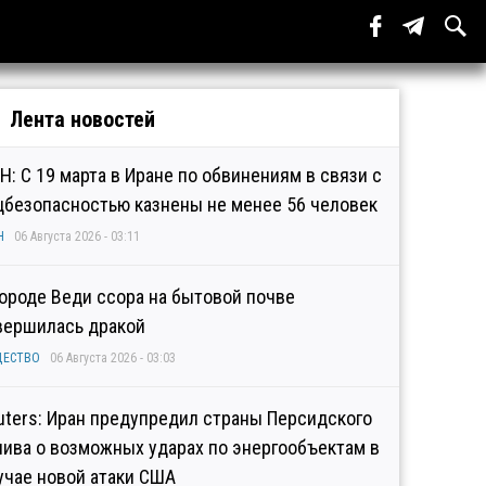
Лента новостей
Н: С 19 марта в Иране по обвинениям в связи с
цбезопасностью казнены не менее 56 человек
Н
06 Августа 2026 - 03:11
городе Веди ссора на бытовой почве
вершилась дракой
ЩЕСТВО
06 Августа 2026 - 03:03
uters: Иран предупредил страны Персидского
лива о возможных ударах по энергообъектам в
учае новой атаки США