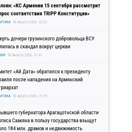
лоян: «КС Армении 15 сентября рассмотрит
прос соответствия TRIPP Конституции»
ИТИКА
05 Августа 2026 - 22:01
ерть дочери грузинского добровольца ВСУ
лилась в скандал вокруг церкви
ЗИЯ
05 Августа 2026 - 21:41
митет «Ай Дата» обратился к президенту
раиля после нападения на Армянский
триархат
ИТИКА
05 Августа 2026 - 21:29
бывшего губернатора Арагацотнской области
ргиса Саакяна в пользу государства взыщут
оло 184 млн. драмов и недвижимость