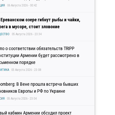
ЦИЯ
06 Августа 2026 - 00:42
 Ереванском озере гибнут рыбы и чайки,
рега в мусоре, стоит зловоние
ЩЕСТВО
05 Августа 2026 - 23:34
ло о соответствии обязательств TRIPP
нституции Армении будет рассмотрено в
сьменном порядке
ИТИКА
05 Августа 2026 - 23:08
oomberg: В Вене прошла встреча бывших
новников Европы и РФ по Украине
СИЯ
05 Августа 2026 - 23:04
вый кабмин Армении обсудил проект