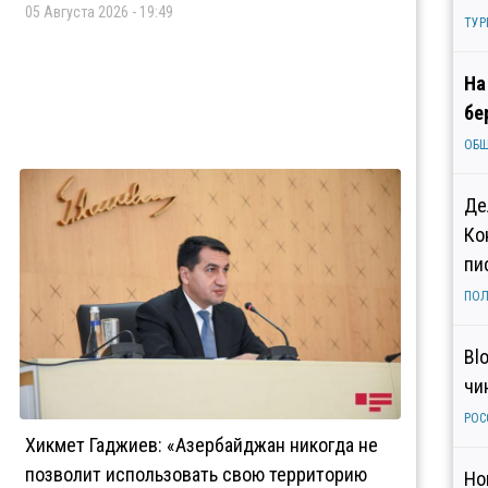
05 Августа 2026 - 19:49
ТУР
На
бе
ОБ
Де
Ко
пи
ПОЛ
Bl
чи
РОС
Хикмет Гаджиев: «Азербайджан никогда не
позволит использовать свою территорию
Но