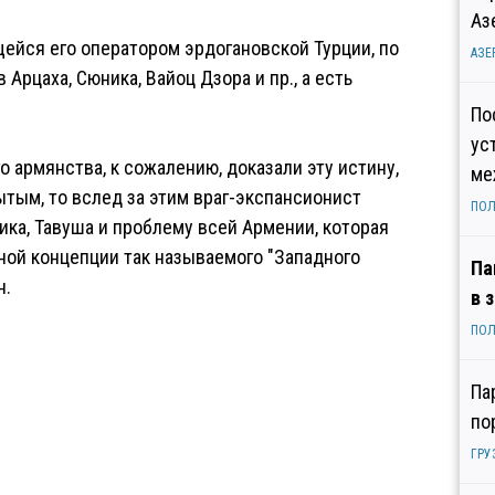
Аз
ейся его оператором эрдогановской Турции, по
АЗЕ
Арцаха, Сюника, Вайоц Дзора и пр., а есть
По
ус
о армянства, к сожалению, доказали эту истину,
ме
ытым, то вслед за этим враг-экспансионист
ПОЛ
ика, Тавуша и проблему всей Армении, которая
ной концепции так называемого "Западного
Па
н.
в 
ПОЛ
Па
по
ГРУ