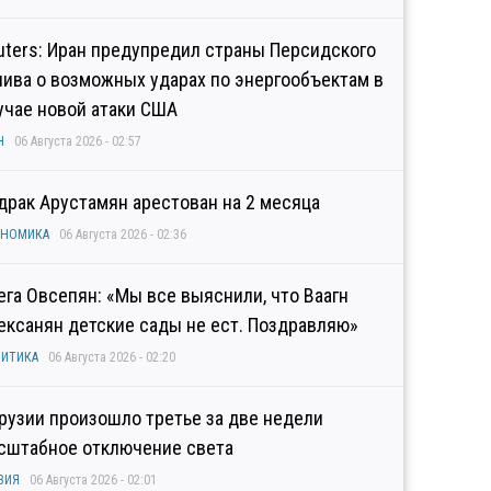
uters: Иран предупредил страны Персидского
лива о возможных ударах по энергообъектам в
учае новой атаки США
Н
06 Августа 2026 - 02:57
драк Арустамян арестован на 2 месяца
ОНОМИКА
06 Августа 2026 - 02:36
ега Овсепян: «Мы все выяснили, что Ваагн
ексанян детские сады не ест. Поздравляю»
ИТИКА
06 Августа 2026 - 02:20
Грузии произошло третье за две недели
сштабное отключение света
ЗИЯ
06 Августа 2026 - 02:01