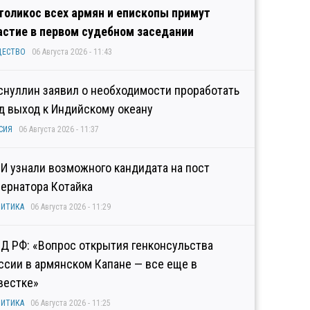
толикос всех армян и епископы примут
астие в первом судебном заседании
ЩЕСТВО
06 Августа 2026 - 11:43
снуллин заявил о необходимости проработать
д выход к Индийскому океану
СИЯ
06 Августа 2026 - 11:37
И узнали возможного кандидата на пост
бернатора Котайка
ИТИКА
06 Августа 2026 - 11:29
Д РФ: «Вопрос открытия генконсульства
ссии в армянском Капане — все еще в
вестке»
ИТИКА
06 Августа 2026 - 11:25