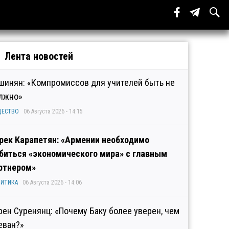
Лента новостей
шинян: «Компромиссов для учителей быть не
лжно»
ЩЕСТВО
06 Августа 2026 - 14:15
рек Карапетян: «Армении необходимо
биться «экономического мира» с главным
ртнером»
ИТИКА
06 Августа 2026 - 14:06
рен Суренянц: «Почему Баку более уверен, чем
еван?»