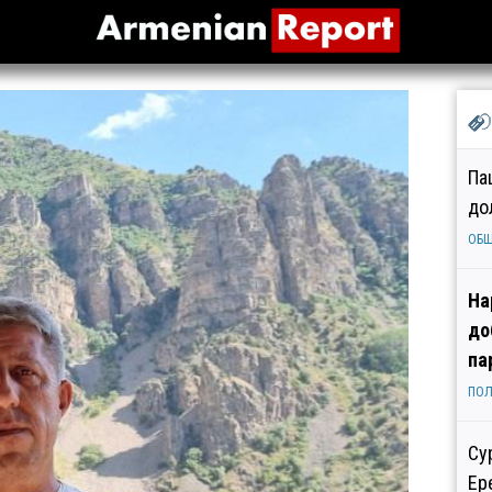
Па
до
ОБ
На
до
па
ПОЛ
Су
Ер