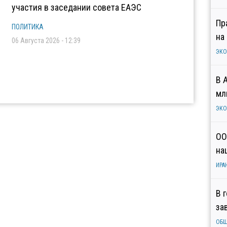
участия в заседании совета ЕАЭС
Пр
ПОЛИТИКА
на
06 Августа 2026 - 12:39
ЭК
В 
мл
ЭК
ОО
на
ИРА
В 
за
ОБ