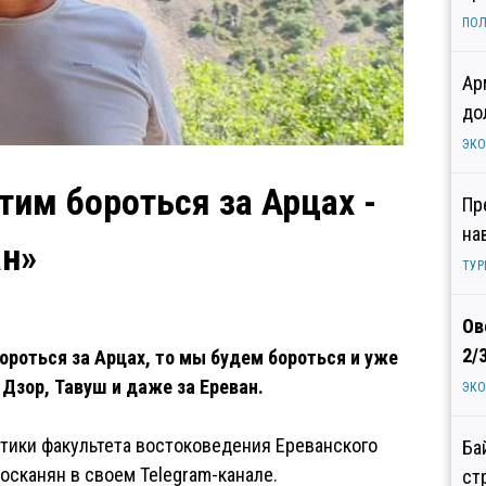
ПОЛ
Ар
до
ЭК
тим бороться за Арцах -
Пр
на
ан»
ТУР
Ов
2/
бороться за Арцах, то мы будем бороться и уже
 Дзор, Тавуш и даже за Ереван.
ЭК
тики факультета востоковедения Ереванского
Ба
осканян в своем Telegram-канале.
ст