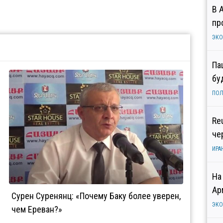
В 
пр
ЭК
Па
бу
ПОЛ
Re
че
ИРА
На
Ар
Сурен Суренянц: «Почему Баку более уверен,
ЭК
чем Ереван?»