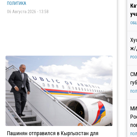
ПОЛИТИКА
Ка
06 Августа 2026 - 13:58
уч
ОБ
Ху
ж/
РОС
СМ
гу
ПОЛ
МИ
Ро
по
Пашинян отправился в Кыргызстан для
ПОЛ