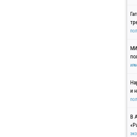
Га
тр
ПОЛ
МИ
по
ИРА
На
и 
ПОЛ
В 
«Р
ЭК